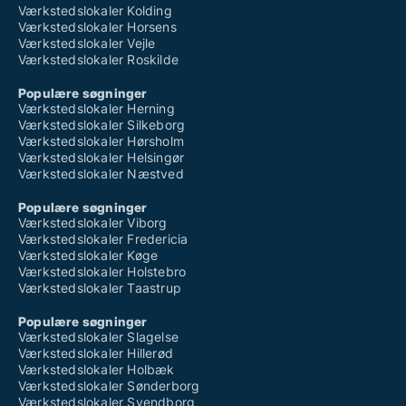
Værkstedslokaler Kolding
Værkstedslokaler Horsens
Værkstedslokaler Vejle
Værkstedslokaler Roskilde
Populære søgninger
Værkstedslokaler Herning
Værkstedslokaler Silkeborg
Værkstedslokaler Hørsholm
Værkstedslokaler Helsingør
Værkstedslokaler Næstved
Populære søgninger
Værkstedslokaler Viborg
Værkstedslokaler Fredericia
Værkstedslokaler Køge
Værkstedslokaler Holstebro
Værkstedslokaler Taastrup
Populære søgninger
Værkstedslokaler Slagelse
Værkstedslokaler Hillerød
Værkstedslokaler Holbæk
Værkstedslokaler Sønderborg
Værkstedslokaler Svendborg