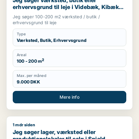
Jeg søger værksted, butik eller
erhvervsgrund til leje i Videbæk, Kibæk
eller Brande m.fl.
Jeg søger 100-200 m2 værksted / butik /
erhvervsgrund til leje
Type
Værksted, Butik, Erhvervsgrund
Areal
2
100 - 200 m
Max. per måned
9.000 DKK
Mere info
1 mdr siden
Jeg søger lager, værksted eller produktionslokaler til salg i S
Jeg søger lager, værksted eller
produktionslokaler til salg i Spjald,