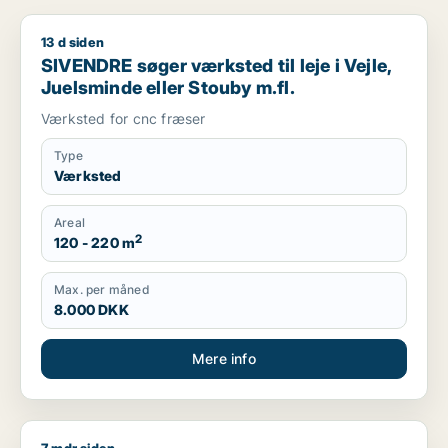
13 d siden
SIVENDRE søger værksted til leje i Vejle, Juelsminde eller St
SIVENDRE søger værksted til leje i Vejle,
Juelsminde eller Stouby m.fl.
Værksted for cnc fræser
Type
Værksted
Areal
2
120 - 220 m
Max. per måned
8.000 DKK
Mere info