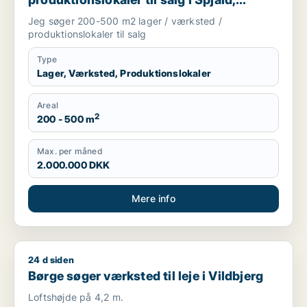
Ørnhøj eller Tim m.fl.
Jeg søger 200-500 m2 lager / værksted /
produktionslokaler til salg
Type
Lager, Værksted, Produktionslokaler
Areal
2
200 - 500 m
Max. per måned
2.000.000 DKK
Mere info
24 d siden
Børge søger værksted til leje i Vildbjerg
Børge søger værksted til leje i Vildbjerg
Loftshøjde på 4,2 m.