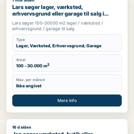
7 mdr siden
Lars søger lager, værksted, erhvervsgrund eller garage til sal
Lars søger lager, værksted,
erhvervsgrund eller garage til salg i
Herning, Ikast eller Sunds m.fl.
Lars søger 100-30000 m2 lager / værksted /
erhvervsgrund / garage til salg
Type
Lager, Værksted, Erhvervsgrund, Garage
Areal
2
100 - 30.000 m
Max. per måned
Ikke angivet
Mere info
16 d siden
Jeg søger værksted, butik eller erhvervsgrund til leje i Vide