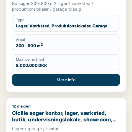
Nordsjælland
Bo søger 300-800 m2 lager / værksted /
produktionslokaler / garage til salg
Type
Lager, Værksted, Produktionslokaler, Garage
Areal
2
300 - 800 m
Max. per måned
8.000.000 DKK
Mere info
12 d siden
Cicilie søger kontor, lager, værksted, butik, undervisningslo
Cicilie søger kontor, lager, værksted,
butik, undervisningslokale, showroom,
erhvervsgrund, produktionslokaler eller
Lager / garage / kontor