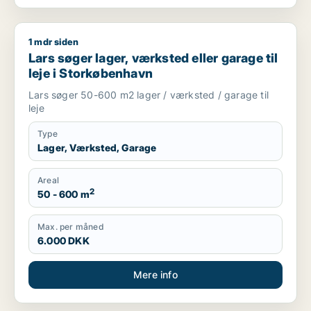
1 mdr siden
Lars søger lager, værksted eller garage til leje i Storkøbenh
Lars søger lager, værksted eller garage til
leje i Storkøbenhavn
Lars søger 50-600 m2 lager / værksted / garage til
leje
Type
Lager, Værksted, Garage
Areal
2
50 - 600 m
Max. per måned
6.000 DKK
Mere info