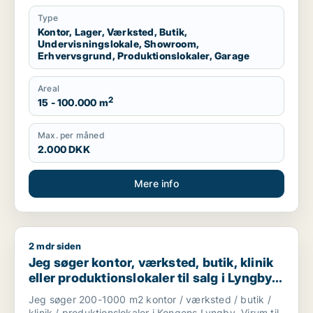
garage til leje i Region Sjælland eller
Nordsjælland
Type
Kontor, Lager, Værksted, Butik,
Undervisningslokale, Showroom,
Erhvervsgrund, Produktionslokaler, Garage
Areal
2
15 - 100.000 m
Max. per måned
2.000 DKK
Mere info
2 mdr siden
Jeg søger kontor, værksted, butik, klinik eller produktionslo
Jeg søger kontor, værksted, butik, klinik
eller produktionslokaler til salg i Lyngby-
Taarbæk
Jeg søger 200-1000 m2 kontor / værksted / butik /
klinik / produktionslokaler i Kongens Lyngby, Virum til