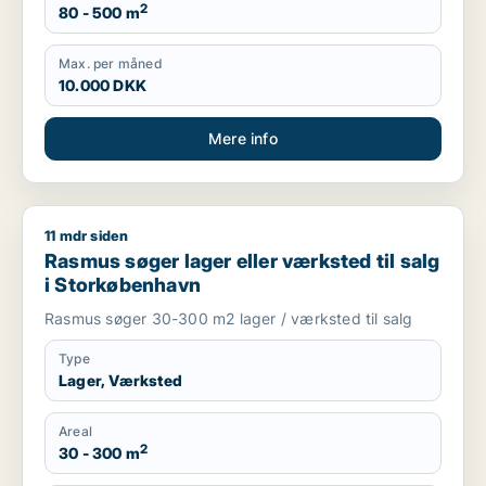
2
80 - 500 m
Max. per måned
10.000 DKK
Mere info
11 mdr siden
Rasmus søger lager eller værksted til salg i Storkøbenhavn
Rasmus søger lager eller værksted til salg
i Storkøbenhavn
Rasmus søger 30-300 m2 lager / værksted til salg
Type
Lager, Værksted
Areal
2
30 - 300 m