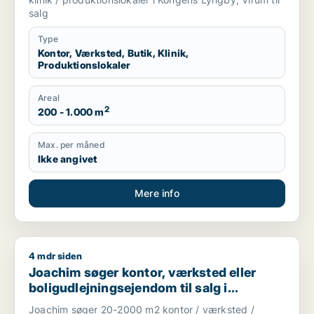
salg
Type
Kontor, Værksted, Butik, Klinik,
Produktionslokaler
Areal
2
200 - 1.000 m
Max. per måned
Ikke angivet
Mere info
4 mdr siden
Joachim søger kontor, værksted eller boligudlejningsejendom
Joachim søger kontor, værksted eller
boligudlejningsejendom til salg i
Storkøbenhavn
Joachim søger 20-2000 m2 kontor / værksted /