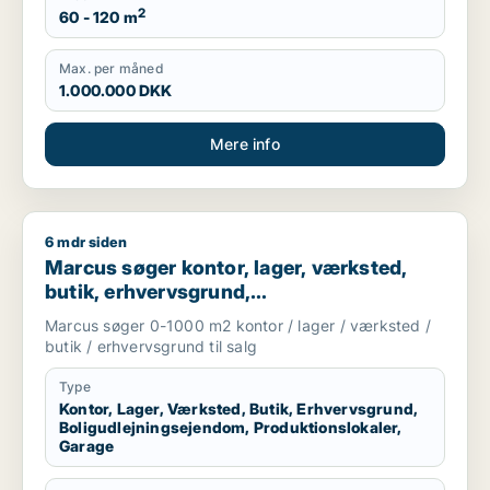
2
60 - 120 m
Max. per måned
1.000.000 DKK
Mere info
6 mdr siden
Marcus søger kontor, lager, værksted, butik, erhvervsgrund, 
Marcus søger kontor, lager, værksted,
butik, erhvervsgrund,
boligudlejningsejendom,
Marcus søger 0-1000 m2 kontor / lager / værksted /
produktionslokaler eller garage til salg i
butik / erhvervsgrund til salg
Storkøbenhavn
Type
Kontor, Lager, Værksted, Butik, Erhvervsgrund,
Boligudlejningsejendom, Produktionslokaler,
Garage