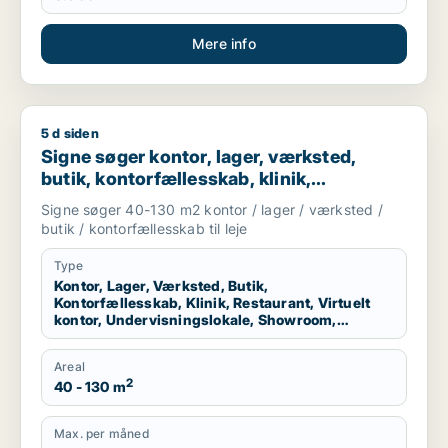
Mere info
5 d siden
Signe søger kontor, lager, værksted, butik, kontorfællesskab, 
Signe søger kontor, lager, værksted,
butik, kontorfællesskab, klinik,
restaurant, virtuelt kontor,
Signe søger 40-130 m2 kontor / lager / værksted /
undervisningslokale, showroom,
butik / kontorfællesskab til leje
erhvervsgrund, produktionslokaler eller
garage til leje i København K, Virum eller
Type
Kontor, Lager, Værksted, Butik,
Helsingør m.fl.
Kontorfællesskab, Klinik, Restaurant, Virtuelt
kontor, Undervisningslokale, Showroom,
Erhvervsgrund, Produktionslokaler, Garage
Areal
2
40 - 130 m
Max. per måned