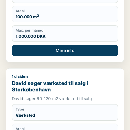
Produktionslokaler, Garage
Areal
2
100.000 m
Max. per måned
1.000.000 DKK
Mere info
1 d siden
David søger værksted til salg i Storkøbenhavn
David søger værksted til salg i
Storkøbenhavn
David søger 60-120 m2 værksted til salg
Type
Værksted
Areal