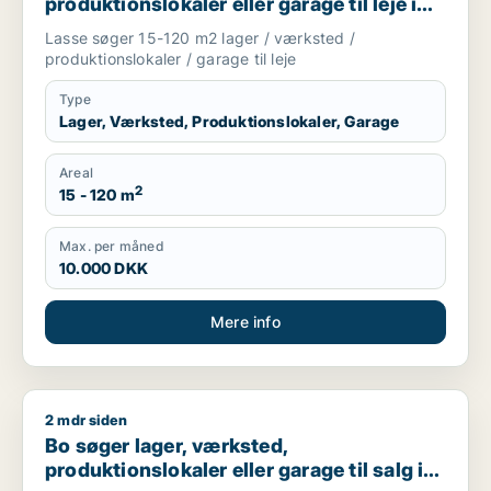
produktionslokaler eller garage til leje i
Storkøbenhavn
Lasse søger 15-120 m2 lager / værksted /
produktionslokaler / garage til leje
Type
Lager, Værksted, Produktionslokaler, Garage
Areal
2
15 - 120 m
Max. per måned
10.000 DKK
Mere info
2 mdr siden
Bo søger lager, værksted, produktionslokaler eller garage til
Bo søger lager, værksted,
produktionslokaler eller garage til salg i