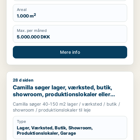
Produktionslokaler, Garage
Areal
2
1.000 m
Max. per måned
5.000.000 DKK
Mere info
28 d siden
Camilla søger lager, værksted, butik, showroom, produktionslo
Camilla søger lager, værksted, butik,
showroom, produktionslokaler eller
garage til leje i Nordsjælland
Camilla søger 40-150 m2 lager / værksted / butik /
showroom / produktionslokaler til leje
Type
Lager, Værksted, Butik, Showroom,
Produktionslokaler, Garage