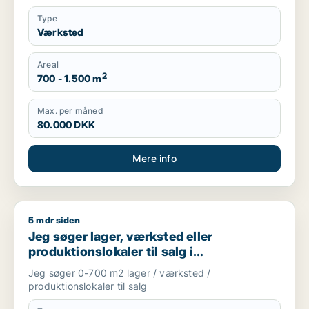
Type
Værksted
Areal
2
700 - 1.500 m
Max. per måned
80.000 DKK
Mere info
5 mdr siden
Jeg søger lager, værksted eller produktionslokaler til salg 
Jeg søger lager, værksted eller
produktionslokaler til salg i
Storkøbenhavn
Jeg søger 0-700 m2 lager / værksted /
produktionslokaler til salg