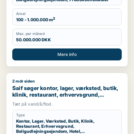
Areal
2
100 - 1.000.000 m
Max. per måned
50.000.000 DKK
Mere info
2 mdr siden
Saif søger kontor, lager, værksted, butik, klinik, restaurant
Saif søger kontor, lager, værksted, butik,
klinik, restaurant, erhvervsgrund,
boligudlejningsejendom, hotel,
Tæt på vand/å/flod.
produktionslokaler eller garage til salg i
Storkøbenhavn
Type
Kontor, Lager, Værksted, Butik, Klinik,
Restaurant, Erhvervsgrund,
Boligudlejningsejendom, Hotel,