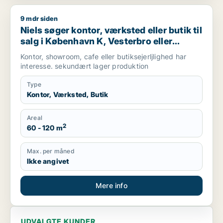
9 mdr siden
Niels søger kontor, værksted eller butik til salg i København 
Niels søger kontor, værksted eller butik til
salg i København K, Vesterbro eller
Frederiksberg m.fl.
Kontor, showroom, cafe eller butiksejerljlighed har
interesse. sekundært lager produktion
Type
Kontor, Værksted, Butik
Areal
2
60 - 120 m
Max. per måned
Ikke angivet
Mere info
UDVALGTE KUNDER