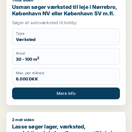
1 mdr siden
Usman søger værksted til leje i Nørrebro, København NV ell
Usman søger værksted til leje i Nørrebro,
København NV eller København SV m.fl.
Søger et autoværksted til.hobby
Type
Værksted
Areal
2
30 - 100 m
Max. per måned
6.000 DKK
Mere info
2 mdr siden
Lasse søger lager, værksted, produktionslokaler eller garage 
Lasse søger lager, værksted,