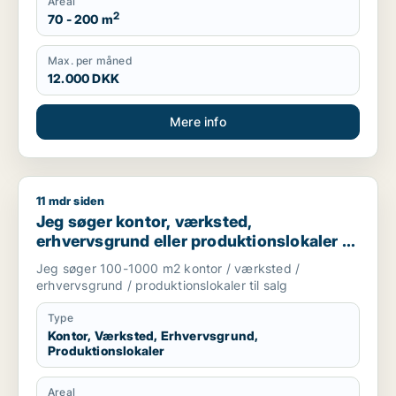
Areal
2
70 - 200 m
Max. per måned
12.000 DKK
Mere info
11 mdr siden
Jeg søger kontor, værksted, erhvervsgrund eller produktionsl
Jeg søger kontor, værksted,
erhvervsgrund eller produktionslokaler til
salg i Storkøbenhavn
Jeg søger 100-1000 m2 kontor / værksted /
erhvervsgrund / produktionslokaler til salg
Type
Kontor, Værksted, Erhvervsgrund,
Produktionslokaler
Areal