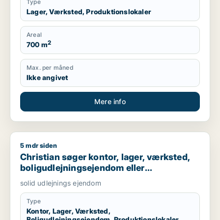
Type
Lager, Værksted, Produktionslokaler
Areal
2
700 m
Max. per måned
Ikke angivet
Mere info
5 mdr siden
Christian søger kontor, lager, værksted, boligudlejningsejend
Christian søger kontor, lager, værksted,
boligudlejningsejendom eller
produktionslokaler til salg i Nordsjælland,
solid udlejnings ejendom
Roskilde eller Holbæk
Type
Kontor, Lager, Værksted,
Boligudlejningsejendom, Produktionslokaler