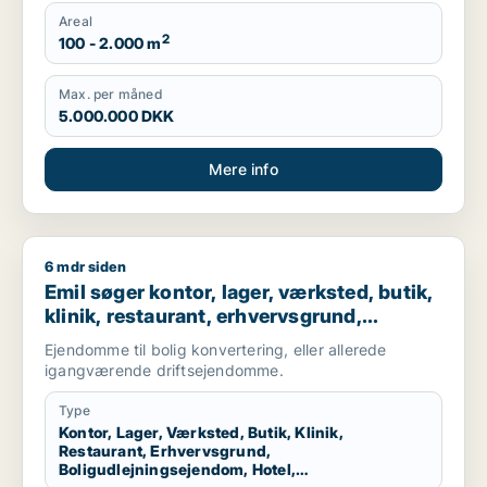
Areal
2
100 - 2.000 m
Max. per måned
5.000.000 DKK
Mere info
6 mdr siden
Emil søger kontor, lager, værksted, butik, klinik, restaurant,
Emil søger kontor, lager, værksted, butik,
klinik, restaurant, erhvervsgrund,
boligudlejningsejendom, hotel,
Ejendomme til bolig konvertering, eller allerede
produktionslokaler eller garage til salg i
igangværende driftsejendomme.
Nordsjælland
Type
Kontor, Lager, Værksted, Butik, Klinik,
Restaurant, Erhvervsgrund,
Boligudlejningsejendom, Hotel,