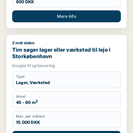
800 DKK
Mere info
2 mdr siden
Tim søger lager eller værksted til leje i Storkøbenhavn
Tim søger lager eller værksted til leje i
Storkøbenhavn
bruges til opbevaring
Type
Lager, Værksted
Areal
2
45 - 60 m
Max. per måned
15.000 DKK