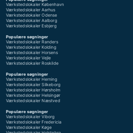
Værkstedslokaler København
Værkstedslokaler Aarhus
Værkstedslokaler Odense
Værkstedslokaler Aalborg
Værkstedslokaler Esbjerg
Populære søgninger
Værkstedslokaler Randers
Værkstedslokaler Kolding
Værkstedslokaler Horsens
Værkstedslokaler Vejle
Værkstedslokaler Roskilde
Populære søgninger
Værkstedslokaler Herning
Værkstedslokaler Silkeborg
Værkstedslokaler Hørsholm
Værkstedslokaler Helsingør
Værkstedslokaler Næstved
Populære søgninger
Værkstedslokaler Viborg
Værkstedslokaler Fredericia
Værkstedslokaler Køge
Værkstedslokaler Holstebro