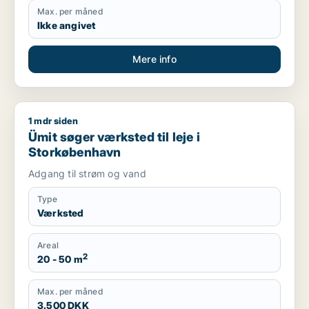
Max. per måned
Ikke angivet
Mere info
1 mdr siden
Ümit søger værksted til leje i Storkøbenhavn
Ümit søger værksted til leje i
Storkøbenhavn
Adgang til strøm og vand
Type
Værksted
Areal
2
20 - 50 m
Max. per måned
3.500 DKK