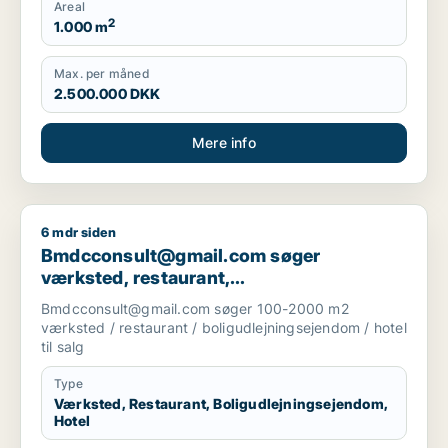
Areal
2
1.000 m
Max. per måned
2.500.000 DKK
Mere info
6 mdr siden
Bmdcconsult@gmail.com søger værksted, restaurant, boligudl
Bmdcconsult@gmail.com søger
værksted, restaurant,
boligudlejningsejendom eller hotel til salg
Bmdcconsult@gmail.com søger 100-2000 m2
i Storkøbenhavn
værksted / restaurant / boligudlejningsejendom / hotel
til salg
Type
Værksted, Restaurant, Boligudlejningsejendom,
Hotel