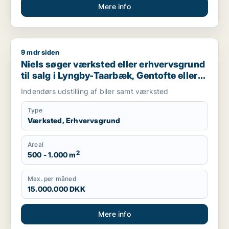
Mere info
9 mdr siden
Niels søger værksted eller erhvervsgrund til salg i Lyngby-Ta
Niels søger værksted eller erhvervsgrund
til salg i Lyngby-Taarbæk, Gentofte eller
Holte m.fl.
Indendørs udstilling af biler samt værksted
Type
Værksted, Erhvervsgrund
Areal
2
500 - 1.000 m
Max. per måned
15.000.000 DKK
Mere info