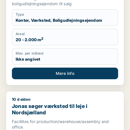
boligudlejningsejendom til salg
Type
Kontor, Værksted, Boligudlejningsejendom
Areal
2
20 - 2.000 m
Max. per måned
Ikke angivet
Mere info
10 d siden
Jonas søger værksted til leje i Nordsjælland
Jonas søger værksted til leje i
Nordsjælland
Faciliites for production/warehouse/assembly and
office