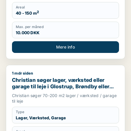
Areal
2
40 - 150 m
Max. per måned
10.000 DKK
Mere info
1 mdr siden
Christian søger lager, værksted eller garage til leje i Glostru
Christian søger lager, værksted eller
garage til leje i Glostrup, Brøndby eller
Rødovre m.fl.
Christian søger 70-200 m2 lager / værksted / garage
til leje
Type
Lager, Værksted, Garage