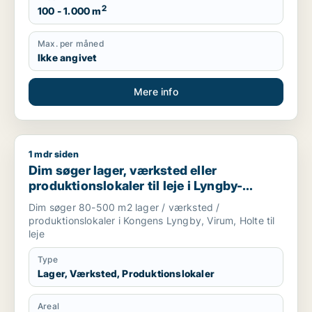
2
100 - 1.000 m
Max. per måned
Ikke angivet
Mere info
1 mdr siden
Dim søger lager, værksted eller produktionslokaler til leje i
Dim søger lager, værksted eller
produktionslokaler til leje i Lyngby-
Taarbæk eller Holte
Dim søger 80-500 m2 lager / værksted /
produktionslokaler i Kongens Lyngby, Virum, Holte til
leje
Type
Lager, Værksted, Produktionslokaler
Areal