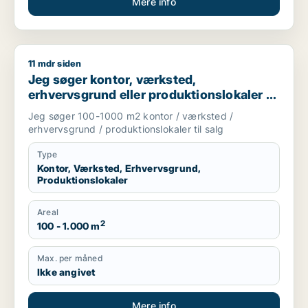
Mere info
11 mdr siden
Jeg søger kontor, værksted, erhvervsgrund eller produktionsl
Jeg søger kontor, værksted,
erhvervsgrund eller produktionslokaler til
salg i Storkøbenhavn
Jeg søger 100-1000 m2 kontor / værksted /
erhvervsgrund / produktionslokaler til salg
Type
Kontor, Værksted, Erhvervsgrund,
Produktionslokaler
Areal
2
100 - 1.000 m
Max. per måned
Ikke angivet
Mere info