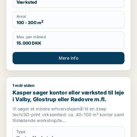
Værksted
Areal
2
100 - 300 m
Max. per måned
15.000 DKK
Mere info
1 mdr siden
Kasper søger kontor eller værksted til leje i Valby, Glostrup e
Kasper søger kontor eller værksted til leje
i Valby, Glostrup eller Rødovre m.fl.
Vi søger et mindre erhvervslejemål til en deep
tech/3D-print virksomhed: ca. 40–100 m² kontor samt
tilstødende workshop/la...
Type