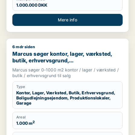
1.000.000 DKK
Mere info
6 mdr siden
Marcus søger kontor, lager, værksted, butik, erhvervsgrund, 
Marcus søger kontor, lager, værksted,
butik, erhvervsgrund,
boligudlejningsejendom,
Marcus søger 0-1000 m2 kontor / lager / værksted /
produktionslokaler eller garage til salg i
butik / erhvervsgrund til salg
Storkøbenhavn
Type
Kontor, Lager, Værksted, Butik, Erhvervsgrund,
Boligudlejningsejendom, Produktionslokaler,
Garage
Areal
2
1.000 m