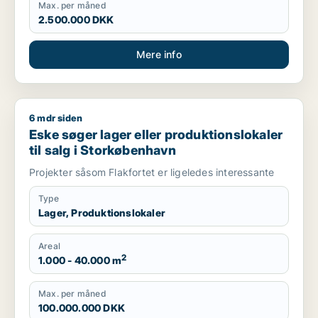
Max. per måned
2.500.000 DKK
Mere info
6 mdr siden
Eske søger lager eller produktionslokaler til salg i Storkøbe
Eske søger lager eller produktionslokaler
til salg i Storkøbenhavn
Projekter såsom Flakfortet er ligeledes interessante
Type
Lager, Produktionslokaler
Areal
2
1.000 - 40.000 m
Max. per måned
100.000.000 DKK