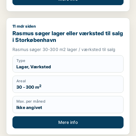
11 mdr siden
Rasmus søger lager eller værksted til salg i Storkøbenhavn
Rasmus søger lager eller værksted til salg
i Storkøbenhavn
Rasmus søger 30-300 m2 lager / værksted til salg
Type
Lager, Værksted
Areal
2
30 - 300 m
Max. per måned
Ikke angivet
Mere info