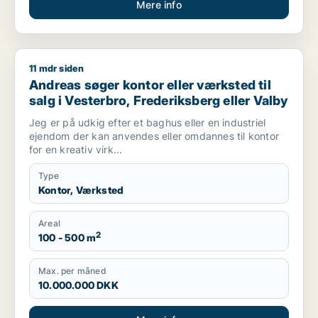
Mere info
11 mdr siden
Andreas søger kontor eller værksted til salg i Vesterbro, Fre
Andreas søger kontor eller værksted til
salg i Vesterbro, Frederiksberg eller Valby
Jeg er på udkig efter et baghus eller en industriel
ejendom der kan anvendes eller omdannes til kontor
for en kreativ virk...
Type
Kontor, Værksted
Areal
2
100 - 500 m
Max. per måned
10.000.000 DKK