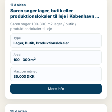
17 d siden
Søren søger lager, butik eller produktionslokaler til leje i Kø
Søren søger lager, butik eller
produktionslokaler til leje i København K,
Vesterbro eller Frederiksberg m.fl.
Søren søger 100-300 m2 lager / butik /
produktionslokaler til leje
Type
Lager, Butik, Produktionslokaler
Areal
2
100 - 300 m
Max. per måned
35.000 DKK
Mere info
25 d siden
Jeg søger værksted eller produktionslokaler til leje i Københ