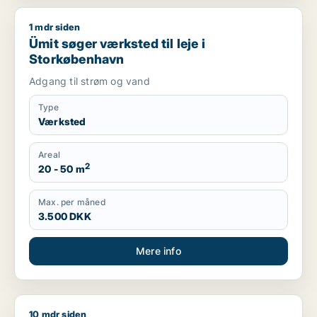
1 mdr siden
Ümit søger værksted til leje i Storkøbenhavn
Ümit søger værksted til leje i
Storkøbenhavn
Adgang til strøm og vand
Type
Værksted
Areal
2
20 - 50 m
Max. per måned
3.500 DKK
Mere info
10 mdr siden
Jeg søger lager, værksted eller produktionslokaler til salg i 