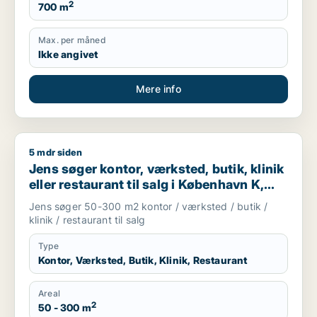
2
700 m
Max. per måned
Ikke angivet
Mere info
5 mdr siden
Jens søger kontor, værksted, butik, klinik eller restaurant ti
Jens søger kontor, værksted, butik, klinik
eller restaurant til salg i København K,
Vesterbro eller Frederiksberg m.fl.
Jens søger 50-300 m2 kontor / værksted / butik /
klinik / restaurant til salg
Type
Kontor, Værksted, Butik, Klinik, Restaurant
Areal
2
50 - 300 m