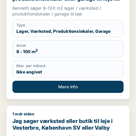
Frederiksberg, København SV eller Valby
Kenneth søger 8-100 m2 lager / værksted /
m.fl.
produktionslokaler / garage til leje
Type
Lager, Værksted, Produktionslokaler, Garage
Areal
2
8 - 100 m
Max. per måned
Ikke angivet
Mere info
1 mdr siden
Jeg søger værksted eller butik til leje i Vesterbro, København
Jeg søger værksted eller butik til leje i
Vesterbro, København SV eller Valby