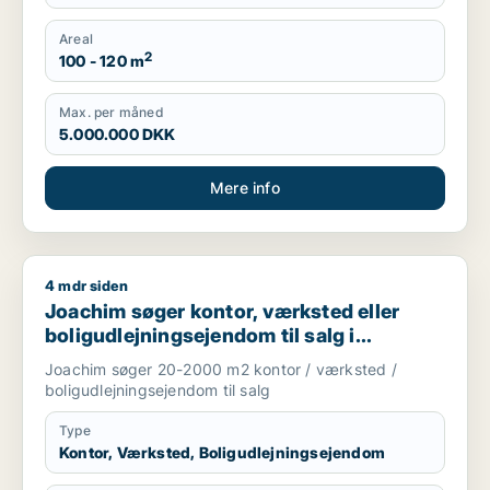
Areal
2
100 - 120 m
Max. per måned
5.000.000 DKK
Mere info
4 mdr siden
Joachim søger kontor, værksted eller boligudlejningsejendom
Joachim søger kontor, værksted eller
boligudlejningsejendom til salg i
Storkøbenhavn
Joachim søger 20-2000 m2 kontor / værksted /
boligudlejningsejendom til salg
Type
Kontor, Værksted, Boligudlejningsejendom