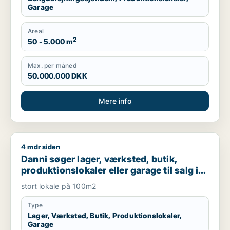
Garage
Areal
2
50 - 5.000 m
Max. per måned
50.000.000 DKK
Mere info
4 mdr siden
Danni søger lager, værksted, butik, produktionslokaler eller g
Danni søger lager, værksted, butik,
produktionslokaler eller garage til salg i
Valby
stort lokale på 100m2
Type
Lager, Værksted, Butik, Produktionslokaler,
Garage