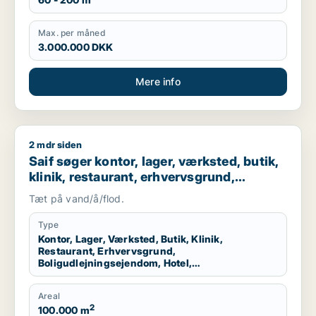
Max. per måned
3.000.000 DKK
Mere info
2 mdr siden
Saif søger kontor, lager, værksted, butik, klinik, restaurant
Saif søger kontor, lager, værksted, butik,
klinik, restaurant, erhvervsgrund,
boligudlejningsejendom, hotel,
Tæt på vand/å/flod.
produktionslokaler eller garage til salg i
Storkøbenhavn
Type
Kontor, Lager, Værksted, Butik, Klinik,
Restaurant, Erhvervsgrund,
Boligudlejningsejendom, Hotel,
Produktionslokaler, Garage
Areal
2
100.000 m