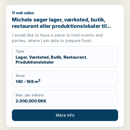
11 mdr siden
Michele søger lager, værksted, butik, restaurant eller produkti
Michele søger lager, værksted, butik,
restaurant eller produktionslokaler til
salg i Valby, Glostrup eller Brøndby m.fl.
I would like to have a place to host events and
parties, where I am able to prepare food.
Type
Lager, Værksted, Butik, Restaurant,
Produktionslokaler
Areal
2
140 - 168 m
Max. per måned
2.000.000 DKK
Mere info