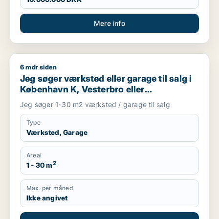
Mere info
6 mdr siden
Jeg søger værksted eller garage til salg i København K, Veste
Jeg søger værksted eller garage til salg i
København K, Vesterbro eller
Frederiksberg m.fl.
Jeg søger 1-30 m2 værksted / garage til salg
Type
Værksted, Garage
Areal
2
1 - 30 m
Max. per måned
Ikke angivet