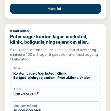
Mere info
6 mdr siden
Peter søger kontor, lager, værksted, klinik, boligudlejningsej
Peter søger kontor, lager, værksted,
klinik, boligudlejningsejendom eller
produktionslokaler til salg i
Skal kunne indrettes til en kombination af kontor og
Frederiksberg, Østerbro eller Nordhavn
minimum 100 m2 lager (i gadeplan eller med adgang
m.fl.
til elevator).
Type
Kontor, Lager, Værksted, Klinik,
Boligudlejningsejendom, Produktionslokaler
Areal
2
300 - 1.500 m
Max. per måned
10.000.000 DKK