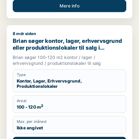
Mere info
8 mdr siden
Brian søger kontor, lager, erhvervsgrund eller produktionslok
Brian søger kontor, lager, erhvervsgrund
eller produktionslokaler til salg i
København
Brian søger 100-120 m2 kontor / lager /
erhvervsgrund / produktionslokaler til salg
Type
Kontor, Lager, Erhvervsgrund,
Produktionslokaler
Areal
2
100 - 120 m
Max. per måned
Ikke angivet