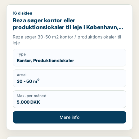
16 d siden
Reza søger kontor eller produktionslokaler til leje i Københav
Reza søger kontor eller
produktionslokaler til leje i København,
Frederiksberg eller Ørestad m.fl.
Reza søger 30-50 m2 kontor / produktionslokaler til
leje
Type
Kontor, Produktionslokaler
Areal
2
30 - 50 m
Max. per måned
5.000 DKK
Mere info