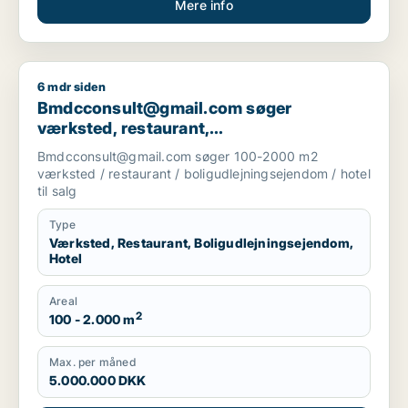
Mere info
6 mdr siden
Bmdcconsult@gmail.com søger værksted, restaurant, boligudl
Bmdcconsult@gmail.com søger
værksted, restaurant,
boligudlejningsejendom eller hotel til salg
Bmdcconsult@gmail.com søger 100-2000 m2
i Storkøbenhavn
værksted / restaurant / boligudlejningsejendom / hotel
til salg
Type
Værksted, Restaurant, Boligudlejningsejendom,
Hotel
Areal
2
100 - 2.000 m
Max. per måned
5.000.000 DKK