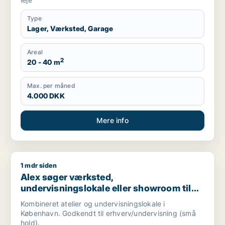
Type
Lager, Værksted, Garage
Areal
2
20 - 40 m
Max. per måned
4.000 DKK
Mere info
1 mdr siden
Alex søger værksted, undervisningslokale eller showroom til l
Alex søger værksted,
undervisningslokale eller showroom til
leje i København K, Vesterbro eller
Kombineret atelier og undervisningslokale i
Frederiksberg m.fl.
København. Godkendt til erhverv/undervisning (små
hold).