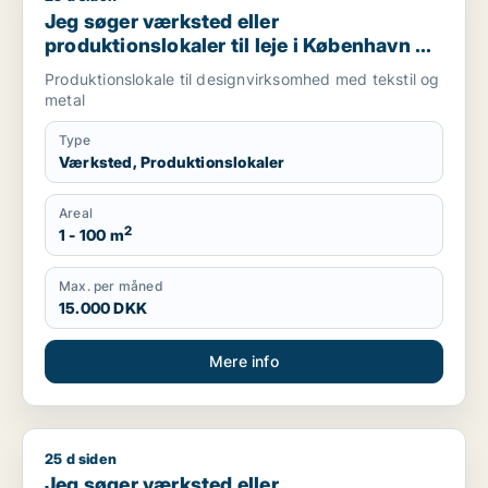
Jeg søger værksted eller
produktionslokaler til leje i København K,
Vesterbro eller Frederiksberg m.fl.
Produktionslokale til designvirksomhed med tekstil og
metal
Type
Værksted, Produktionslokaler
Areal
2
1 - 100 m
Max. per måned
15.000 DKK
Mere info
25 d siden
Jeg søger værksted eller produktionslokaler til salg i Københ
Jeg søger værksted eller