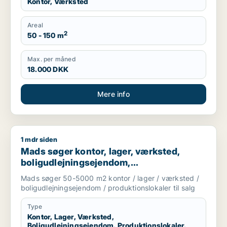
Kontor, Værksted
Areal
2
50 - 150 m
Max. per måned
18.000 DKK
Mere info
1 mdr siden
Mads søger kontor, lager, værksted, boligudlejningsejendom, 
Mads søger kontor, lager, værksted,
boligudlejningsejendom,
produktionslokaler eller garage til salg i
Mads søger 50-5000 m2 kontor / lager / værksted /
København
boligudlejningsejendom / produktionslokaler til salg
Type
Kontor, Lager, Værksted,
Boligudlejningsejendom, Produktionslokaler,