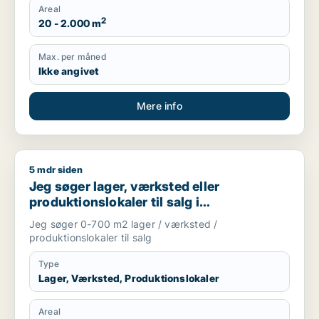
Areal
2
20 - 2.000 m
Max. per måned
Ikke angivet
Mere info
5 mdr siden
Jeg søger lager, værksted eller produktionslokaler til salg 
Jeg søger lager, værksted eller
produktionslokaler til salg i
Storkøbenhavn
Jeg søger 0-700 m2 lager / værksted /
produktionslokaler til salg
Type
Lager, Værksted, Produktionslokaler
Areal