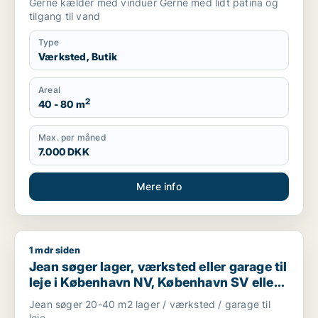
Gerne kælder med vinduer Gerne med lidt patina og
tilgang til vand
Type
Værksted, Butik
Areal
2
40 - 80 m
Max. per måned
7.000 DKK
Mere info
1 mdr siden
Jean søger lager, værksted eller garage til leje i København
Jean søger lager, værksted eller garage til
leje i København NV, København SV eller
Valby m.fl.
Jean søger 20-40 m2 lager / værksted / garage til
leje