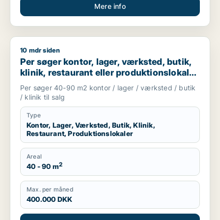
Mere info
10 mdr siden
Per søger kontor, lager, værksted, butik, klinik, restaurant e
Per søger kontor, lager, værksted, butik,
klinik, restaurant eller produktionslokaler
til salg i Frederiksberg, København NV
Per søger 40-90 m2 kontor / lager / værksted / butik
eller Valby m.fl.
/ klinik til salg
Type
Kontor, Lager, Værksted, Butik, Klinik,
Restaurant, Produktionslokaler
Areal
2
40 - 90 m
Max. per måned
400.000 DKK