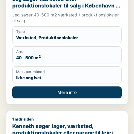
produktionslokaler til salg i København K,
Vesterbro eller Frederiksberg m.fl.
Jeg søger 40-500 m2 værksted / produktionslokaler
til salg
Type
Værksted, Produktionslokaler
Areal
2
40 - 500 m
Max. per måned
Ikke angivet
Mere info
1 mdr siden
Kenneth søger lager, værksted, produktionslokaler eller garag
Kenneth søger lager, værksted,
produktionslokaler eller garage til leje i