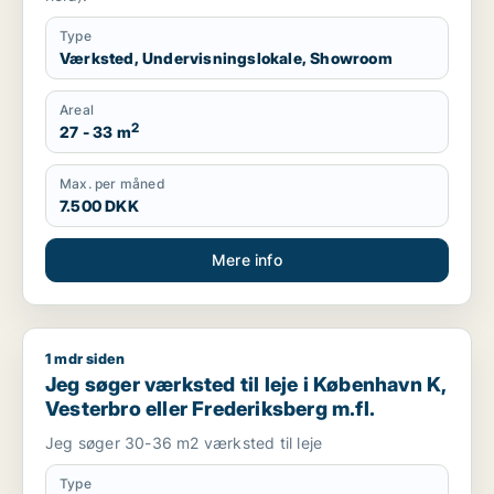
Type
Værksted, Undervisningslokale, Showroom
Areal
2
27 - 33 m
Max. per måned
7.500 DKK
Mere info
1 mdr siden
Jeg søger værksted til leje i København K, Vesterbro eller Fr
Jeg søger værksted til leje i København K,
Vesterbro eller Frederiksberg m.fl.
Jeg søger 30-36 m2 værksted til leje
Type