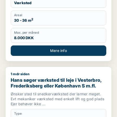
Værksted
Areal
2
30 - 36 m
Max. per måned
8.000 DKK
Mere info
1 mdr siden
Hans søger værksted til leje i Vesterbro, Frederiksberg eller
Hans søger værksted til leje i Vesterbro,
Frederiksberg eller København S m.fl.
Ønsker sted til snedkerværksted der larmer meget.
Evt mekaniker værksted med enkelt lift og god plads
Ejer behøver ikke ...
Type