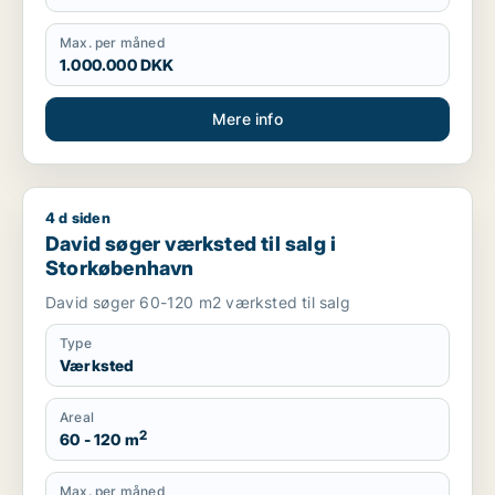
Max. per måned
1.000.000 DKK
Mere info
4 d siden
David søger værksted til salg i Storkøbenhavn
David søger værksted til salg i
Storkøbenhavn
David søger 60-120 m2 værksted til salg
Type
Værksted
Areal
2
60 - 120 m
Max. per måned