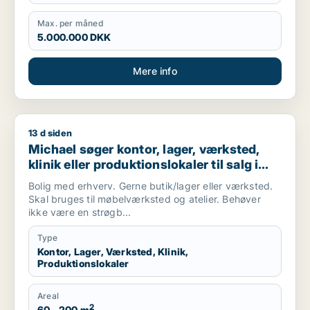
Max. per måned
5.000.000 DKK
Mere info
13 d siden
Michael søger kontor, lager, værksted, klinik eller produktio
Michael søger kontor, lager, værksted,
klinik eller produktionslokaler til salg i
København, Kongens Lyngby eller
Bolig med erhverv. Gerne butik/lager eller værksted.
Gentofte m.fl.
Skal bruges til møbelværksted og atelier. Behøver
ikke være en strøgb...
Type
Kontor, Lager, Værksted, Klinik,
Produktionslokaler
Areal
2
60 - 200 m