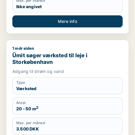
Max. per måned
Ikke angivet
Mere info
1 mdr siden
Ümit søger værksted til leje i Storkøbenhavn
Ümit søger værksted til leje i
Storkøbenhavn
Adgang til strøm og vand
Type
Værksted
Areal
2
20 - 50 m
Max. per måned
3.500 DKK