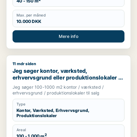
40 - 150 m
Max. per måned
10.000 DKK
Mere info
11 mdr siden
Jeg søger kontor, værksted, erhvervsgrund eller produktionsl
Jeg søger kontor, værksted,
erhvervsgrund eller produktionslokaler til
salg i Storkøbenhavn
Jeg søger 100-1000 m2 kontor / værksted /
erhvervsgrund / produktionslokaler til salg
Type
Kontor, Værksted, Erhvervsgrund,
Produktionslokaler
Areal
2
100 - 1.000 m