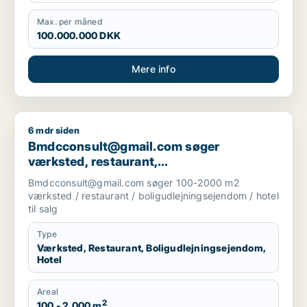
Max. per måned
100.000.000 DKK
Mere info
6 mdr siden
Bmdcconsult@gmail.com søger værksted, restaurant, boligudl
Bmdcconsult@gmail.com søger
værksted, restaurant,
boligudlejningsejendom eller hotel til salg
Bmdcconsult@gmail.com søger 100-2000 m2
i Storkøbenhavn
værksted / restaurant / boligudlejningsejendom / hotel
til salg
Type
Værksted, Restaurant, Boligudlejningsejendom,
Hotel
Areal
2
100 - 2.000 m