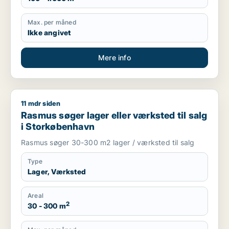
Max. per måned
Ikke angivet
Mere info
11 mdr siden
Rasmus søger lager eller værksted til salg i Storkøbenhavn
Rasmus søger lager eller værksted til salg
i Storkøbenhavn
Rasmus søger 30-300 m2 lager / værksted til salg
Type
Lager, Værksted
Areal
2
30 - 300 m