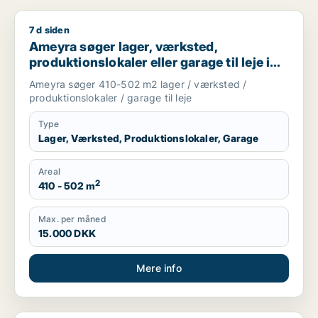
7 d siden
Ameyra søger lager, værksted, produktionslokaler eller garage
Ameyra søger lager, værksted,
produktionslokaler eller garage til leje i
Holte, Vedbæk eller Hørsholm m.fl.
Ameyra søger 410-502 m2 lager / værksted /
produktionslokaler / garage til leje
Type
Lager, Værksted, Produktionslokaler, Garage
Areal
2
410 - 502 m
Max. per måned
15.000 DKK
Mere info