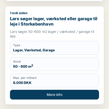
1 mdr siden
Lars søger lager, værksted eller garage til leje i Storkøbenh
Lars søger lager, værksted eller garage til
leje i Storkøbenhavn
Lars søger 50-600 m2 lager / værksted / garage til
leje
Type
Lager, Værksted, Garage
Areal
2
50 - 600 m
Max. per måned
6.000 DKK
Mere info