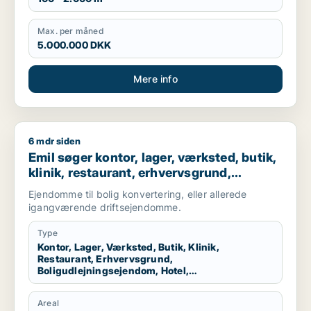
Max. per måned
5.000.000 DKK
Mere info
6 mdr siden
Emil søger kontor, lager, værksted, butik, klinik, restaurant,
Emil søger kontor, lager, værksted, butik,
klinik, restaurant, erhvervsgrund,
boligudlejningsejendom, hotel,
Ejendomme til bolig konvertering, eller allerede
produktionslokaler eller garage til salg i
igangværende driftsejendomme.
Nordsjælland
Type
Kontor, Lager, Værksted, Butik, Klinik,
Restaurant, Erhvervsgrund,
Boligudlejningsejendom, Hotel,
Produktionslokaler, Garage
Areal