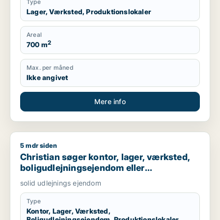
Type
Lager, Værksted, Produktionslokaler
Areal
2
700 m
Max. per måned
Ikke angivet
Mere info
5 mdr siden
Christian søger kontor, lager, værksted, boligudlejningsejend
Christian søger kontor, lager, værksted,
boligudlejningsejendom eller
produktionslokaler til salg i Nordsjælland,
solid udlejnings ejendom
Roskilde eller Holbæk
Type
Kontor, Lager, Værksted,
Boligudlejningsejendom, Produktionslokaler