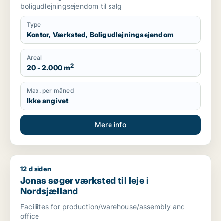
boligudlejningsejendom til salg
Type
Kontor, Værksted, Boligudlejningsejendom
Areal
2
20 - 2.000 m
Max. per måned
Ikke angivet
Mere info
12 d siden
Jonas søger værksted til leje i Nordsjælland
Jonas søger værksted til leje i
Nordsjælland
Faciliites for production/warehouse/assembly and
office