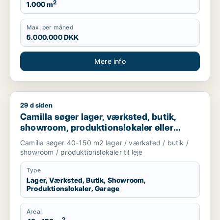
2
1.000 m
Max. per måned
5.000.000 DKK
Mere info
29 d siden
Camilla søger lager, værksted, butik, showroom, produktionslo
Camilla søger lager, værksted, butik,
showroom, produktionslokaler eller
garage til leje i Nordsjælland
Camilla søger 40-150 m2 lager / værksted / butik /
showroom / produktionslokaler til leje
Type
Lager, Værksted, Butik, Showroom,
Produktionslokaler, Garage
Areal
2