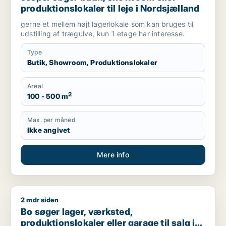
produktionslokaler til leje i Nordsjælland
gerne et mellem højt lagerlokale som kan bruges til
udstilling af trægulve, kun 1 etage har interesse.
Type
Butik, Showroom, Produktionslokaler
Areal
2
100 - 500 m
Max. per måned
Ikke angivet
Mere info
2 mdr siden
Bo søger lager, værksted, produktionslokaler eller garage til
Bo søger lager, værksted,
produktionslokaler eller garage til salg i