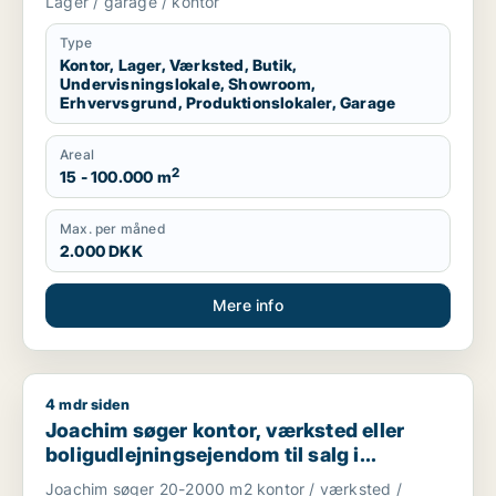
Lager / garage / kontor
garage til leje i Region Sjælland eller
Nordsjælland
Type
Kontor, Lager, Værksted, Butik,
Undervisningslokale, Showroom,
Erhvervsgrund, Produktionslokaler, Garage
Areal
2
15 - 100.000 m
Max. per måned
2.000 DKK
Mere info
4 mdr siden
Joachim søger kontor, værksted eller boligudlejningsejendom
Joachim søger kontor, værksted eller
boligudlejningsejendom til salg i
Storkøbenhavn
Joachim søger 20-2000 m2 kontor / værksted /