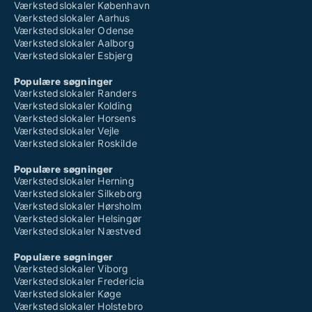
Værkstedslokaler København
Værkstedslokaler Aarhus
Værkstedslokaler Odense
Værkstedslokaler Aalborg
Værkstedslokaler Esbjerg
Populære søgninger
Værkstedslokaler Randers
Værkstedslokaler Kolding
Værkstedslokaler Horsens
Værkstedslokaler Vejle
Værkstedslokaler Roskilde
Populære søgninger
Værkstedslokaler Herning
Værkstedslokaler Silkeborg
Værkstedslokaler Hørsholm
Værkstedslokaler Helsingør
Værkstedslokaler Næstved
Populære søgninger
Værkstedslokaler Viborg
Værkstedslokaler Fredericia
Værkstedslokaler Køge
Værkstedslokaler Holstebro