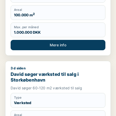
Produktionslokaler, Garage
Areal
2
100.000 m
Max. per måned
1.000.000 DKK
Mere info
3 d siden
David søger værksted til salg i Storkøbenhavn
David søger værksted til salg i
Storkøbenhavn
David søger 60-120 m2 værksted til salg
Type
Værksted
Areal