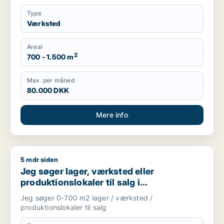
Type
Værksted
Areal
2
700 - 1.500 m
Max. per måned
80.000 DKK
Mere info
5 mdr siden
Jeg søger lager, værksted eller produktionslokaler til salg 
Jeg søger lager, værksted eller
produktionslokaler til salg i
Storkøbenhavn
Jeg søger 0-700 m2 lager / værksted /
produktionslokaler til salg