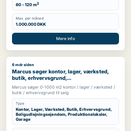
2
60 - 120 m
Max. per måned
1.000.000 DKK
Mere info
6 mdr siden
Marcus søger kontor, lager, værksted, butik, erhvervsgrund, 
Marcus søger kontor, lager, værksted,
butik, erhvervsgrund,
boligudlejningsejendom,
Marcus søger 0-1000 m2 kontor / lager / værksted /
produktionslokaler eller garage til salg i
butik / erhvervsgrund til salg
Storkøbenhavn
Type
Kontor, Lager, Værksted, Butik, Erhvervsgrund,
Boligudlejningsejendom, Produktionslokaler,
Garage