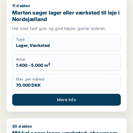
11 d siden
Morten søger lager eller værksted til leje i Nordsjælland
Morten søger lager eller værksted til leje i
Nordsjælland
Hal med fast gulv og god højde, gerne isoleret
Type
Lager, Værksted
Areal
2
1.400 - 5.000 m
Max. per måned
70.000 DKK
Mere info
30 d siden
Mikkel søger lager, værksted, showroom, produktionslokaler el