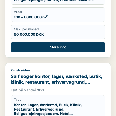
Areal
2
100 - 1.000.000 m
Max. per måned
50.000.000 DKK
Mere info
2 mdr siden
Saif søger kontor, lager, værksted, butik, klinik, restaurant
Saif søger kontor, lager, værksted, butik,
klinik, restaurant, erhvervsgrund,
boligudlejningsejendom, hotel,
Tæt på vand/å/flod.
produktionslokaler eller garage til salg i
Storkøbenhavn
Type
Kontor, Lager, Værksted, Butik, Klinik,
Restaurant, Erhvervsgrund,
Boligudlejningsejendom, Hotel,