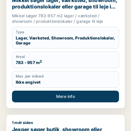
Mikkel søger lager, værksted, showroom,
produktionslokaler eller garage til leje i
Holte, Vedbæk eller Hørsholm m.fl.
Mikkel søger 783-957 m2 lager / værksted /
showroom / produktionslokaler / garage til leje
Type
Lager, Værksted, Showroom, Produktionslokaler,
Garage
Areal
2
783 - 957 m
Max. per måned
Ikke angivet
Mere info
1 mdr siden
Jesper søger butik, showroom eller produktionslokaler til lej
Jesper søger butik, showroom eller