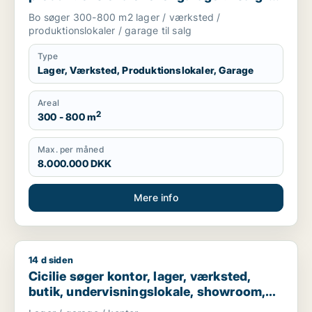
Nordsjælland
Bo søger 300-800 m2 lager / værksted /
produktionslokaler / garage til salg
Type
Lager, Værksted, Produktionslokaler, Garage
Areal
2
300 - 800 m
Max. per måned
8.000.000 DKK
Mere info
14 d siden
Cicilie søger kontor, lager, værksted, butik, undervisningslo
Cicilie søger kontor, lager, værksted,
butik, undervisningslokale, showroom,
erhvervsgrund, produktionslokaler eller