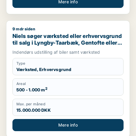
Mere info
9 mdr siden
Niels søger værksted eller erhvervsgrund til salg i Lyngby-Ta
Niels søger værksted eller erhvervsgrund
til salg i Lyngby-Taarbæk, Gentofte eller
Holte m.fl.
Indendørs udstilling af biler samt værksted
Type
Værksted, Erhvervsgrund
Areal
2
500 - 1.000 m
Max. per måned
15.000.000 DKK
Mere info