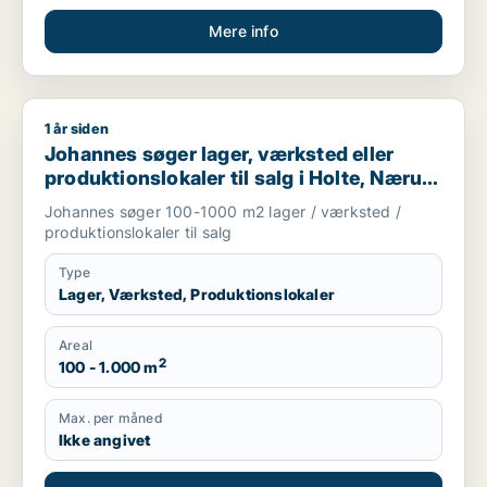
Mere info
1 år siden
Johannes søger lager, værksted eller produktionslokaler til 
Johannes søger lager, værksted eller
produktionslokaler til salg i Holte, Nærum
eller Skodsborg m.fl.
Johannes søger 100-1000 m2 lager / værksted /
produktionslokaler til salg
Type
Lager, Værksted, Produktionslokaler
Areal
2
100 - 1.000 m
Max. per måned
Ikke angivet