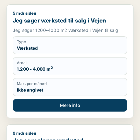
5 mdr siden
Jeg søger værksted til salg i Vejen
Jeg søger værksted til salg i Vejen
Jeg søger 1200-4000 m2 værksted i Vejen til salg
Type
Værksted
Areal
2
1.200 - 4.000 m
Max. per måned
Ikke angivet
Mere info
9 mdr siden
Jeg søger lager, værksted, produktionslokaler eller garage til