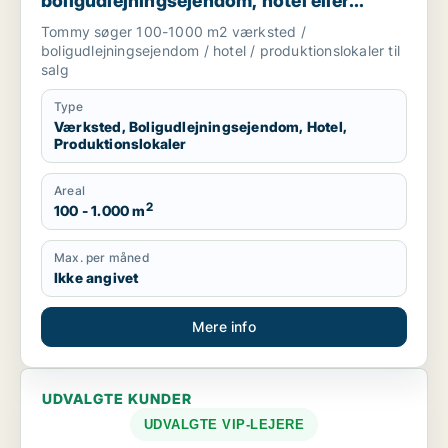
boligudlejningsejendom, hotel eller
produktionslokaler til salg i
Tommy søger 100-1000 m2 værksted /
Trekantsområdet
boligudlejningsejendom / hotel / produktionslokaler til
salg
Type
Værksted, Boligudlejningsejendom, Hotel,
Produktionslokaler
Areal
2
100 - 1.000 m
Max. per måned
Ikke angivet
Mere info
UDVALGTE KUNDER
UDVALGTE VIP-LEJERE