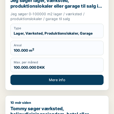
Jeg søger lager, værksted,
produktionslokaler eller garage til salg i
Vejen, Brørup eller Holsted m.fl.
Jeg søger 0-100000 m2 lager / værksted /
produktionslokaler / garage til salg
Type
Lager, Værksted, Produktionslokaler, Garage
Areal
2
100.000 m
Max. per måned
100.000.000 DKK
Mere info
10 mdr siden
Tommy søger værksted, boligudlejningsejendom, hotel eller p
Tommy søger værksted,