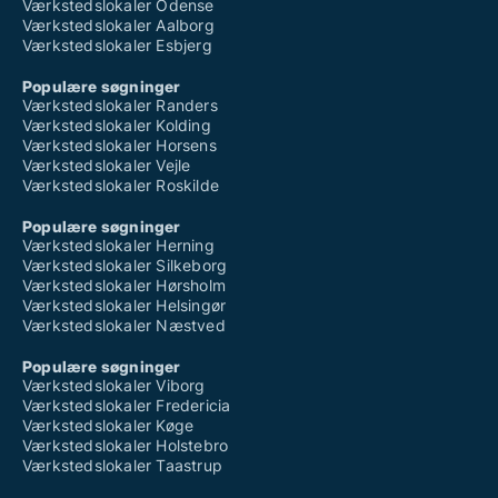
Værkstedslokaler Odense
Værkstedslokaler Aalborg
Værkstedslokaler Esbjerg
Populære søgninger
Værkstedslokaler Randers
Værkstedslokaler Kolding
Værkstedslokaler Horsens
Værkstedslokaler Vejle
Værkstedslokaler Roskilde
Populære søgninger
Værkstedslokaler Herning
Værkstedslokaler Silkeborg
Værkstedslokaler Hørsholm
Værkstedslokaler Helsingør
Værkstedslokaler Næstved
Populære søgninger
Værkstedslokaler Viborg
Værkstedslokaler Fredericia
Værkstedslokaler Køge
Værkstedslokaler Holstebro
Værkstedslokaler Taastrup