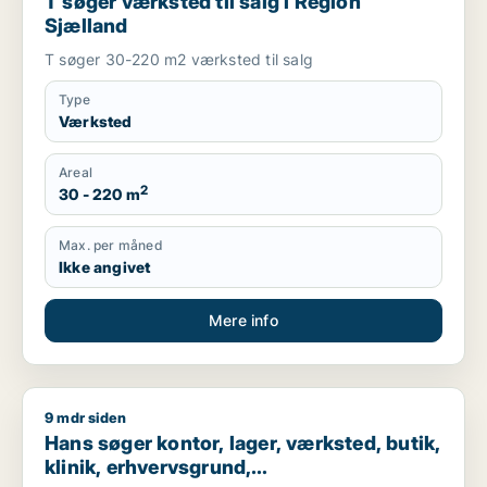
T søger værksted til salg i Region
Sjælland
T søger 30-220 m2 værksted til salg
Type
Værksted
Areal
2
30 - 220 m
Max. per måned
Ikke angivet
Mere info
9 mdr siden
Hans søger kontor, lager, værksted, butik, klinik, erhvervsgr
Hans søger kontor, lager, værksted, butik,
klinik, erhvervsgrund,