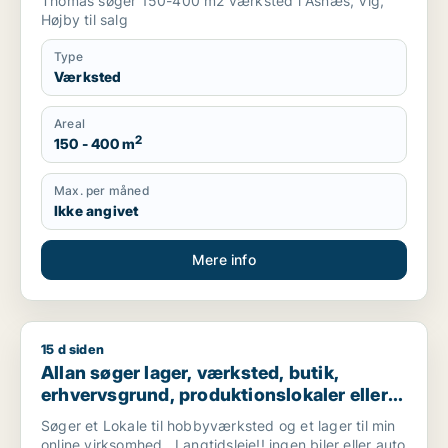
Thomas søger 150-400 m2 værksted i Asnæs, Vig,
Højby til salg
Type
Værksted
Areal
2
150 - 400 m
Max. per måned
Ikke angivet
Mere info
15 d siden
Allan søger lager, værksted, butik, erhvervsgrund, produktionsl
Allan søger lager, værksted, butik,
erhvervsgrund, produktionslokaler eller
garage til leje i Vallensbæk, Ishøj eller
Søger et Lokale til hobbyværksted og et lager til min
Sorø m.fl.
online virksomhed.. Langtidsleje!! ingen biler eller auto