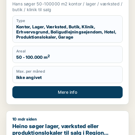
boligudlejningsejendom, hotel,
Hans søger 50-100000 m2 kontor / lager / værksted /
produktionslokaler eller garage til salg i
butik / klinik til salg
Region Sjælland
Type
Kontor, Lager, Værksted, Butik, Klinik,
Erhvervsgrund, Boligudlejningsejendom, Hotel,
Produktionslokaler, Garage
Areal
2
50 - 100.000 m
Max. per måned
Ikke angivet
Mere info
10 mdr siden
Heino søger lager, værksted eller produktionslokaler til salg
Heino søger lager, værksted eller
produktionslokaler til salg i Region