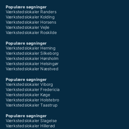
Populære søgninger
Værkstedslokaler Randers
Værkstedslokaler Kolding
Værkstedslokaler Horsens
Værkstedslokaler Vejle
Værkstedslokaler Roskilde
Populære søgninger
Værkstedslokaler Herning
Værkstedslokaler Silkeborg
Værkstedslokaler Hørsholm
Værkstedslokaler Helsingør
Værkstedslokaler Næstved
Populære søgninger
Værkstedslokaler Viborg
Værkstedslokaler Fredericia
Værkstedslokaler Køge
Værkstedslokaler Holstebro
Værkstedslokaler Taastrup
Populære søgninger
Værkstedslokaler Slagelse
Værkstedslokaler Hillerød