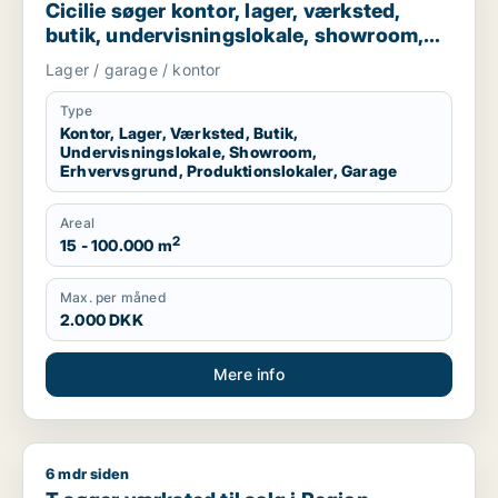
Cicilie søger kontor, lager, værksted,
butik, undervisningslokale, showroom,
erhvervsgrund, produktionslokaler eller
Lager / garage / kontor
garage til leje i Region Sjælland eller
Nordsjælland
Type
Kontor, Lager, Værksted, Butik,
Undervisningslokale, Showroom,
Erhvervsgrund, Produktionslokaler, Garage
Areal
2
15 - 100.000 m
Max. per måned
2.000 DKK
Mere info
6 mdr siden
T søger værksted til salg i Region Sjælland