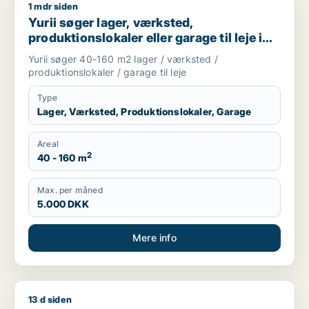
1 mdr siden
Yurii søger lager, værksted, produktionslokaler eller garage ti
Yurii søger lager, værksted,
produktionslokaler eller garage til leje i
Region Sjælland
Yurii søger 40-160 m2 lager / værksted /
produktionslokaler / garage til leje
Type
Lager, Værksted, Produktionslokaler, Garage
Areal
2
40 - 160 m
Max. per måned
5.000 DKK
Mere info
13 d siden
Cicilie søger kontor, lager, værksted, butik, undervisningslo