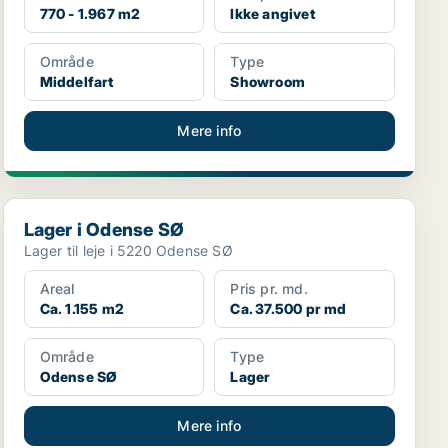
770 - 1.967 m2
Ikke angivet
Område
Type
Middelfart
Showroom
Mere info
Lager i Odense SØ
Lager i Odense SØ
Lager til leje i 5220 Odense SØ
Areal
Pris pr. md.
Ca. 1.155 m2
Ca. 37.500 pr md
Område
Type
Odense SØ
Lager
Mere info