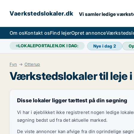
Vaerkstedslokaler.dk
Vi samler ledige værkste
Om os
Kontakt os
Find lejer
Opret annonce
Værkstedsl
LOKALEPORTALEN.DK I DAG:
Nye i dag
2
Op
Fyn
Otterup
Værkstedslokaler til leje 
Disse lokaler ligger tættest på din søgning
Vi har i øjeblikket ikke registreret nogen ledige loka
søgning bedst ud fra det aktuelle marked.
De viste annoncer kan afvige fra din oprindelige søgn