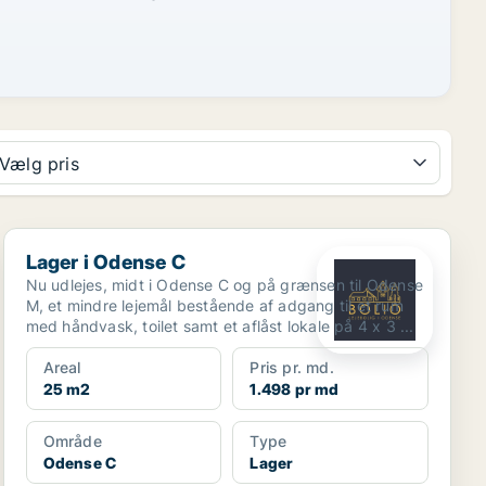
Vælg pris
Lager i Odense C
Lager i Odense C
Nu udlejes, midt i Odense C og på grænsen til Odense
M, et mindre lejemål bestående af adgang til et rum
med håndvask, toilet samt et aflåst lokale på 4 x 3 ...
Areal
Pris pr. md.
25 m2
1.498 pr md
Område
Type
Odense C
Lager