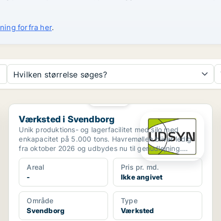
ning forfra her
.
Hvilken størrelse søges?
PLATIN
Værksted i Svendborg
Værksted i Svendborg
Unik produktions- og lagerfacilitet med silo med
enkapacitet på 5.000 tons. Havremøllen bliver ledig
fra oktober 2026 og udbydes nu til genudlejning.
Ejendom...
Areal
Pris pr. md.
-
Ikke angivet
Område
Type
Svendborg
Værksted