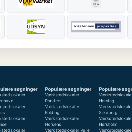
ulære søgninger
Populære søgninger
Populære søg
stedslokaler
Værkstedslokaler
Værkstedslokale
enhavn
Randers
Herning
stedslokaler
Værkstedslokaler
Værkstedslokale
hus
Kolding
Silkeborg
stedslokaler
Værkstedslokaler
Værkstedslokale
nse
Horsens
Hørsholm
stedslokaler
Værkstedslokaler Vejle
Værkstedslokale