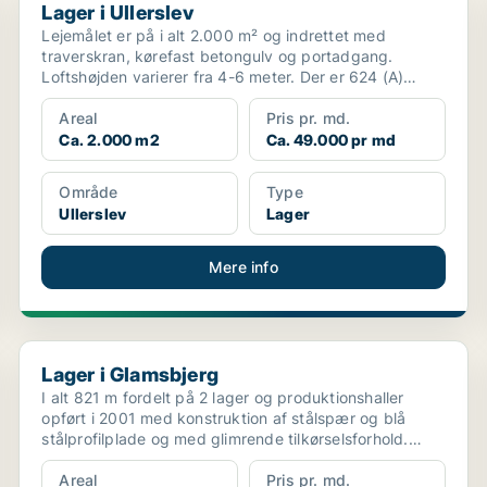
Lager i Ullerslev
Lejemålet er på i alt 2.000 m² og indrettet med
traverskran, kørefast betongulv og portadgang.
Loftshøjden varierer fra 4-6 meter. Der er 624 (A)
tilgængelig...
Areal
Pris pr. md.
Ca. 2.000 m2
Ca. 49.000 pr md
Område
Type
Ullerslev
Lager
Mere info
Lager i Glamsbjerg
Lager i Glamsbjerg
I alt 821 m fordelt på 2 lager og produktionshaller
opført i 2001 med konstruktion af stålspær og blå
stålprofilplade og med glimrende tilkørselsforhold.
Hal...
Areal
Pris pr. md.