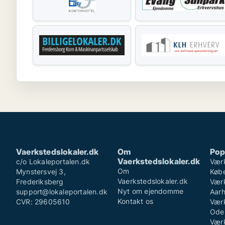
Vaerkstedslokaler.dk
Om
Pop
Vaerkstedslokaler.dk
c/o Lokaleportalen.dk
Værk
Om
Mynstersvej 3,
Køb
Vaerkstedslokaler.dk
Frederiksberg
Værk
Nyt om ejendomme
support@lokaleportalen.dk
Aar
Kontakt os
CVR: 29605610
Værk
Ode
Værk