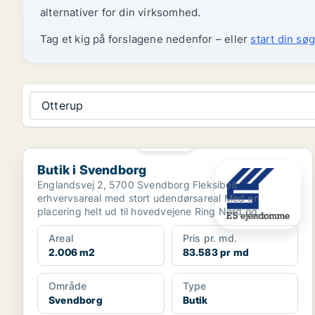
alternativer for din virksomhed.
Tag et kig på forslagene nedenfor – eller
start din søg
Otterup
PLATIN
Butik i Svendborg
Butik i Svendborg
Englandsvej 2, 5700 Svendborg Fleksibelt
erhvervsareal med stort udendørsareal Med en
placering helt ud til hovedvejene Ring Nord og
Ørbækvej får du her ...
Areal
Pris pr. md.
2.006 m2
83.583 pr md
Område
Type
Svendborg
Butik