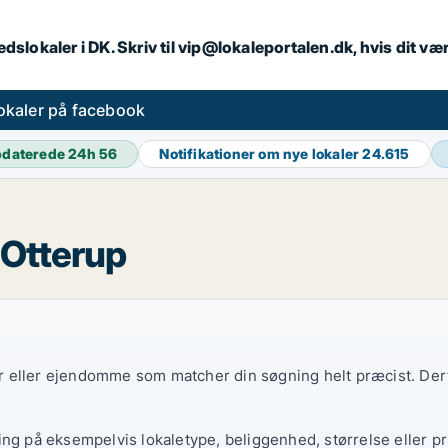
dslokaler i DK. Skriv til vip@lokaleportalen.dk, hvis dit 
okaler på facebook
daterede 24h
56
Notifikationer om nye lokaler
24.615
i Otterup
ler eller ejendomme som matcher din søgning helt præcist. Derf
ing på eksempelvis lokaletype, beliggenhed, størrelse eller pr