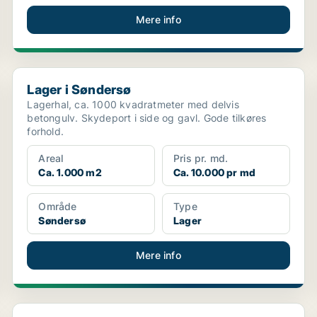
Mere info
Lager i Søndersø
Lager i Søndersø
Lagerhal, ca. 1000 kvadratmeter med delvis
betongulv. Skydeport i side og gavl. Gode tilkøres
forhold.
Areal
Pris pr. md.
Ca. 1.000 m2
Ca. 10.000 pr md
Område
Type
Søndersø
Lager
Mere info
Lager i Ullerslev