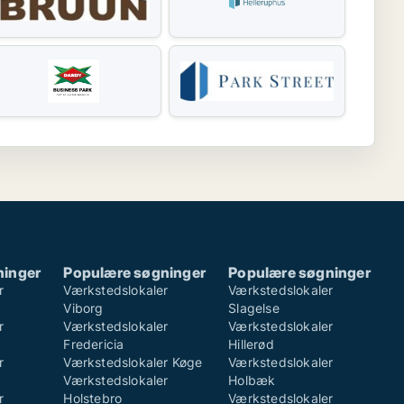
ninger
Populære søgninger
Populære søgninger
r
Værkstedslokaler
Værkstedslokaler
Viborg
Slagelse
r
Værkstedslokaler
Værkstedslokaler
Fredericia
Hillerød
r
Værkstedslokaler Køge
Værkstedslokaler
Værkstedslokaler
Holbæk
r
Holstebro
Værkstedslokaler