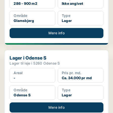
286 - 900 m2
Ikke angivet
Område
Type
Glamsbjerg
Lager
Mere info
Lager i Odense S
Lager i Odense S
Lager til leje i 5260 Odense S
Areal
Pris pr. md.
-
Ca. 34.000 pr md
Område
Type
Odense S
Lager
Mere info