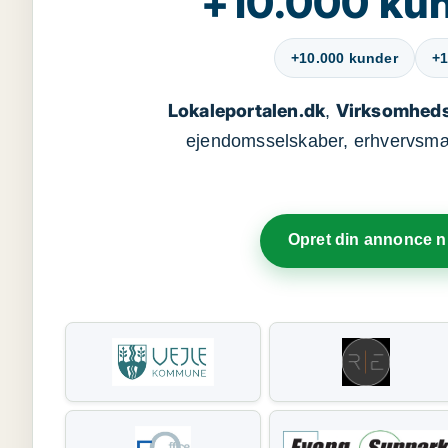
+10.000 kun
+10.000 kunder
+1
Lokaleportalen.dk
Virksomheds
,
ejendomsselskaber, erhvervsmægl
Opret din annonce 