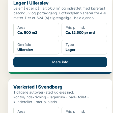
Lager i Ullerslev
Lejemålet er på i alt 500 m² og indrettet med kørefast
betongulv og portadgang. Loftshøjden varierer fra 4-6
meter. Der er 624 (A) tilgængelige i hele ejendo...
Areal
Pris pr. md.
Ca. 500 m2
Ca. 12.500 pr md
Område
Type
Ullerslev
Lager
Mere info
Værksted i Svendborg
Værksted i Svendborg
Tidligere autoværksted udlejes incl.
kontor/indskrivning - lagerrum - bad- toilet -
kundetoilet - stor p-plads.
Areal
Pris pr. md.