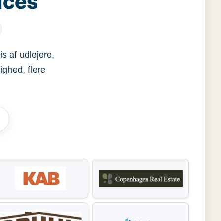
ices
s af udlejere,
ighed, flere