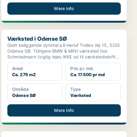
Mere info
Værksted i Odense SØ
Værksted i Odense SØ
Godt beliggende synshal på Herluf Trolles Vej 15, 5220
Odense SØ. Tidligere BMW & MINI værksted hos
Schmiedmann (vigtig lejes IKKE ud til værkstedsdrift
kun ...
Areal
Pris pr. md.
Ca. 275 m2
Ca. 17.500 pr md
Område
Type
Odense SØ
Værksted
Mere info
Lager i Ullerslev