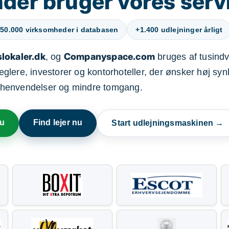
der bruger vores serv
50.000 virksomheder i databasen
+1.400 udlejninger årligt
lokaler.dk
Companyspace.com
, og
bruges af tusindvi
ere, investorer og kontorhoteller, der ønsker høj synl
henvendelser og mindre tomgang.
nu
Find lejer nu
Start udlejningsmaskinen →