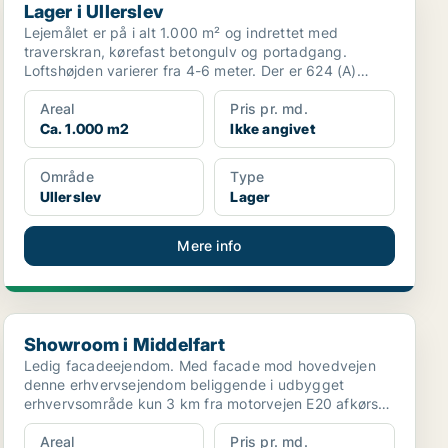
Lager i Ullerslev
Lejemålet er på i alt 1.000 m² og indrettet med
traverskran, kørefast betongulv og portadgang.
Loftshøjden varierer fra 4-6 meter. Der er 624 (A)
tilgængelig...
Areal
Pris pr. md.
Ca. 1.000 m2
Ikke angivet
Område
Type
Ullerslev
Lager
Mere info
Showroom i Middelfart
Showroom i Middelfart
Ledig facadeejendom. Med facade mod hovedvejen
denne erhvervsejendom beliggende i udbygget
erhvervsområde kun 3 km fra motorvejen E20 afkørsel
58B Middelfar...
Areal
Pris pr. md.