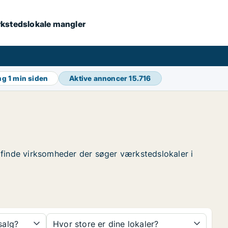
værkstedslokale mangler
ing
1 min siden
Aktive annoncer
15.716
at finde virksomheder der søger værkstedslokaler i
 salg?
Hvor store er dine lokaler?