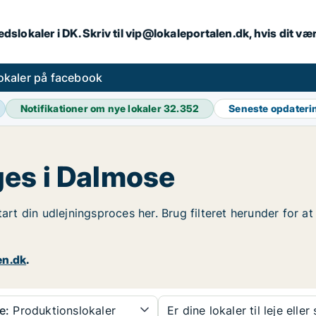
dslokaler i DK. Skriv til vip@lokaleportalen.dk, hvis dit 
okaler på facebook
Notifikationer om nye lokaler
32.352
Seneste opdater
es i Dalmose
tart din udlejningsproces her. Brug filteret herunder for 
en.dk
.
e:
Produktionslokaler
Er dine lokaler til leje eller