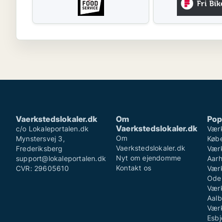
Vaerkstedslokaler.dk
Om
Pop
Vaerkstedslokaler.dk
c/o Lokaleportalen.dk
Værk
Om
Mynstersvej 3,
Køb
Vaerkstedslokaler.dk
Frederiksberg
Værk
Nyt om ejendomme
support@lokaleportalen.dk
Aar
Kontakt os
CVR: 29605610
Værk
Ode
Værk
Aalb
Værk
Esbj