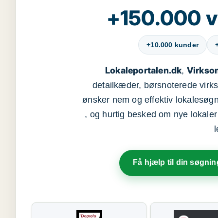
+150.000 v
+10.000 kunder
Lokaleportalen.dk
Virkso
,
detailkæder, børsnoterede vir
ønsker nem og effektiv lokalesøg
, og hurtig besked om nye lokaler t
Få hjælp til din søgnin