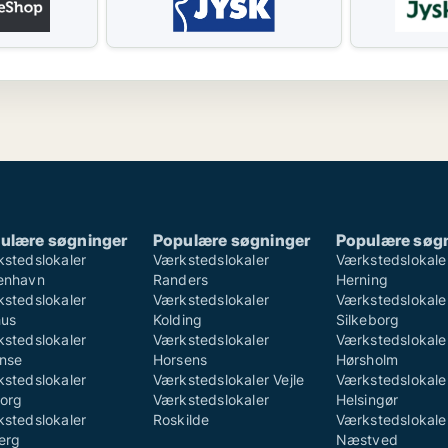
ulære søgninger
Populære søgninger
Populære søg
stedslokaler
Værkstedslokaler
Værkstedslokale
enhavn
Randers
Herning
stedslokaler
Værkstedslokaler
Værkstedslokale
hus
Kolding
Silkeborg
stedslokaler
Værkstedslokaler
Værkstedslokale
nse
Horsens
Hørsholm
stedslokaler
Værkstedslokaler Vejle
Værkstedslokale
org
Værkstedslokaler
Helsingør
stedslokaler
Roskilde
Værkstedslokale
erg
Næstved