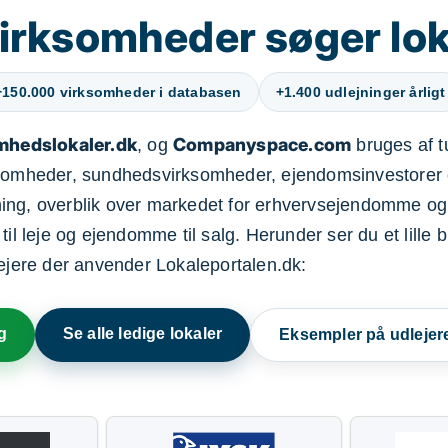
irksomheder søger lok
+150.000 virksomheder i databasen
+1.400 udlejninger årligt
mhedslokaler.dk
Companyspace.com
, og
bruges af t
ksomheder, sundhedsvirksomheder, ejendomsinvestorer 
ning, overblik over markedet for erhvervsejendomme og
il leje og ejendomme til salg. Herunder ser du et lille b
lejere der anvender Lokaleportalen.dk:
g
Se alle ledige lokaler
Eksempler på udlejer