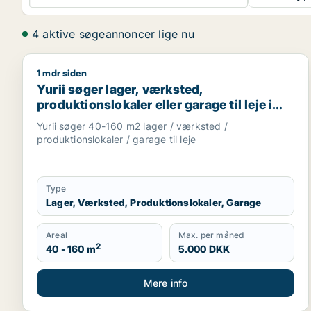
4 aktive søgeannoncer lige nu
1 mdr siden
Yurii søger lager, værksted, produktionslokaler elle
Yurii søger lager, værksted,
produktionslokaler eller garage til leje i
Region Sjælland
Yurii søger 40-160 m2 lager / værksted /
produktionslokaler / garage til leje
Type
Lager, Værksted, Produktionslokaler, Garage
Areal
Max. per måned
2
40 - 160 m
5.000 DKK
Mere info