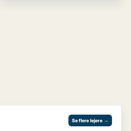
Se flere lejere
→