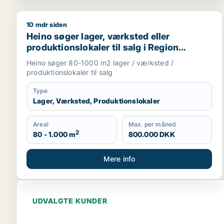
10 mdr siden
Heino søger lager, værksted eller produktionslokale
Heino søger lager, værksted eller
produktionslokaler til salg i Region
Sjælland
Heino søger 80-1000 m2 lager / værksted /
produktionslokaler til salg
Type
Lager, Værksted, Produktionslokaler
Areal
Max. per måned
2
80 - 1.000 m
800.000 DKK
Mere info
UDVALGTE KUNDER