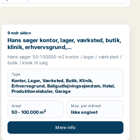
9 mdr siden
sningslokale, showroom, erhvervsgrund, produktionslokaler 
Hans søger kontor, lager, værksted, butik, klinik, erhv
Hans søger kontor, lager, værksted, butik,
klinik, erhvervsgrund,
boligudlejningsejendom, hotel,
Hans søger 50-100000 m2 kontor / lager / værksted /
produktionslokaler eller garage til salg i
butik / klinik til salg
Region Sjælland
Type
Kontor, Lager, Værksted, Butik, Klinik,
Erhvervsgrund, Boligudlejningsejendom, Hotel,
Produktionslokaler, Garage
Areal
Max. per måned
2
50 - 100.000 m
Ikke angivet
Mere info