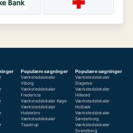
ninger
Populære søgninger
Populære søgninger
r
Værkstedslokaler
Værkstedslokaler
Viborg
Slagelse
r
Værkstedslokaler
Værkstedslokaler
Fredericia
Hillerød
r
Værkstedslokaler Køge
Værkstedslokaler
Værkstedslokaler
Holbæk
r
Holstebro
Værkstedslokaler
Værkstedslokaler
Sønderborg
r
Taastrup
Værkstedslokaler
Svendborg