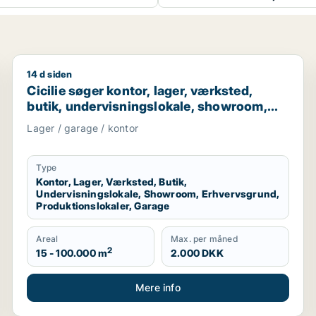
14 d siden
r garage til leje i Region Sjælland
Cicilie søger kontor, lager, værksted, butik, undervi
Cicilie søger kontor, lager, værksted,
butik, undervisningslokale, showroom,
erhvervsgrund, produktionslokaler eller
Lager / garage / kontor
garage til leje i Region Sjælland eller
Nordsjælland
Type
Kontor, Lager, Værksted, Butik,
Undervisningslokale, Showroom, Erhvervsgrund,
Produktionslokaler, Garage
Areal
Max. per måned
2
15 - 100.000 m
2.000 DKK
Mere info