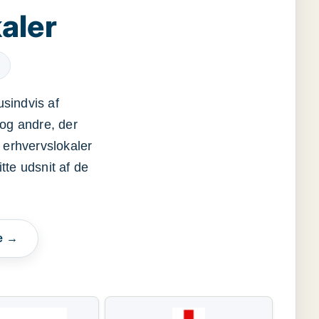
aler
usindvis af
og andre, der
 erhvervslokaler
itte udsnit af de
e →