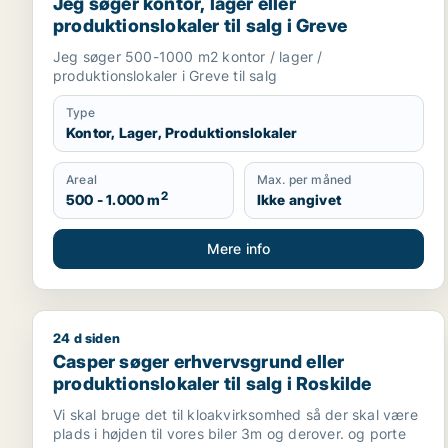
Jeg søger kontor, lager eller
produktionslokaler til salg i Greve
Jeg søger 500-1000 m2 kontor / lager /
produktionslokaler i Greve til salg
Type
Kontor, Lager, Produktionslokaler
Areal
Max. per måned
2
500 - 1.000 m
Ikke angivet
Mere info
24 d siden
Casper søger erhvervsgrund eller produktionslokaler
Casper søger erhvervsgrund eller
produktionslokaler til salg i Roskilde
Vi skal bruge det til kloakvirksomhed så der skal være
plads i højden til vores biler 3m og derover. og porte