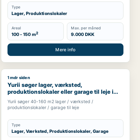
Type
Lager, Produktionslokaler
Areal
Max. per måned
2
100 - 150 m
9.000 DKK
Mere info
1 mdr siden
nslokaler eller garage til leje i Nykøbing Falster
 garage til leje i Køge, Bjæverskov eller Hårlev m.fl.
Yurii søger lager, værksted, produktionslokaler eller ga
Yurii søger lager, værksted,
produktionslokaler eller garage til leje i
Region Sjælland
Yurii søger 40-160 m2 lager / værksted /
produktionslokaler / garage til leje
Type
Lager, Værksted, Produktionslokaler, Garage