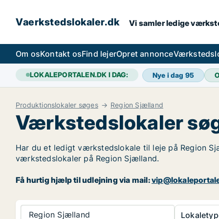
Vaerkstedslokaler.dk
Vi samler ledige værkste
Om os
Kontakt os
Find lejer
Opret annonce
Værkstedsl
LOKALEPORTALEN.DK I DAG:
Nye i dag
95
O
Produktionslokaler søges
Region Sjælland
Værkstedslokaler søg
Har du et ledigt værkstedslokale til leje på Region Sj
værkstedslokaler på Region Sjælland.
Få hurtig hjælp til udlejning via mail:
vip@lokaleportal
Region Sjælland
Lokaletyp