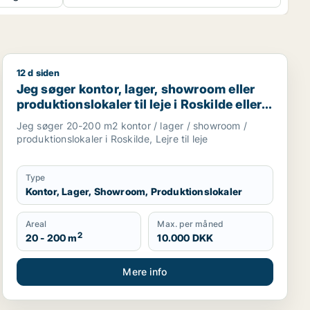
12 d siden
kaler til leje i Holmegaard, Næstved eller Tappernøje
Jeg søger kontor, lager, showroom eller produktionslokal
Jeg søger kontor, lager, showroom eller
produktionslokaler til leje i Roskilde eller
Lejre
Jeg søger 20-200 m2 kontor / lager / showroom /
produktionslokaler i Roskilde, Lejre til leje
Type
Kontor, Lager, Showroom, Produktionslokaler
Areal
Max. per måned
2
20 - 200 m
10.000 DKK
Mere info