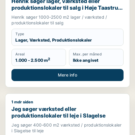
Henrik søger lager, værksted eller
produktionslokaler til salg i Høje Taastrup,
Ishøj eller Greve m.fl.
Henrik søger 1000-2500 m2 lager / værksted /
produktionslokaler til salg
Type
Lager, Værksted, Produktionslokaler
Areal
Max. per måned
2
1.000 - 2.500 m
Ikke angivet
Mere info
1 mdr siden
 til salg i Roskilde
Jeg søger værksted eller produktionslokaler til leje i
Jeg søger værksted eller
produktionslokaler til leje i Slagelse
Jeg søger 400-600 m2 værksted / produktionslokaler
i Slagelse til leje