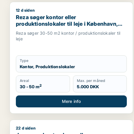
12 d siden
Reza søger kontor eller produktionslokaler til leje 
Reza søger kontor eller
produktionslokaler til leje i København,
Frederiksberg eller Ørestad m.fl.
Reza søger 30-50 m2 kontor / produktionslokaler til
leje
Type
Kontor, Produktionslokaler
Areal
Max. per måned
2
30 - 50 m
5.000 DKK
Mere info
22 d siden
Jeg søger kontor, lager eller produktionslokaler til