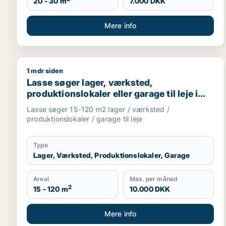
20 - 30 m
7.000 DKK
Mere info
1 mdr siden
Lasse søger lager, værksted, produktionslokaler ell
Lasse søger lager, værksted,
produktionslokaler eller garage til leje i
Storkøbenhavn
Lasse søger 15-120 m2 lager / værksted /
produktionslokaler / garage til leje
Type
Lager, Værksted, Produktionslokaler, Garage
Areal
Max. per måned
2
15 - 120 m
10.000 DKK
Mere info