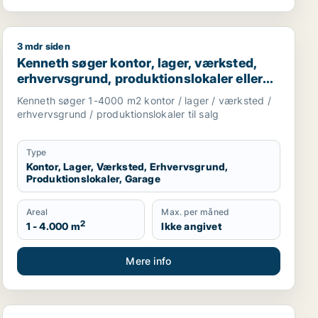
3 mdr siden
tor, undervisningslokale, showroom eller produktionslokaler 
Kenneth søger kontor, lager, værksted, erhvervsgrund, p
Kenneth søger kontor, lager, værksted,
erhvervsgrund, produktionslokaler eller
garage til salg i Ruds Vedby, Dianalund
Kenneth søger 1-4000 m2 kontor / lager / værksted /
eller Stenlille m.fl.
erhvervsgrund / produktionslokaler til salg
Type
Kontor, Lager, Værksted, Erhvervsgrund,
Produktionslokaler, Garage
Areal
Max. per måned
2
1 - 4.000 m
Ikke angivet
Mere info