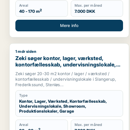
Areal
Max. per måned
2
40 - 170 m
7.000 DKK
Mere info
1 mdr siden
Zeki søger kontor, lager, værksted, kontorfællesska
Zeki søger kontor, lager, værksted,
kontorfællesskab, undervisningslokale,
showroom, produktionslokaler eller
Zeki søger 20-30 m2 kontor / lager / værksted /
garage til leje i Slangerup, Frederikssund
kontorfællesskab / undervisningslokale i Slangerup,
eller Stenløse m.fl.
Frederikssund, Stenløs...
Type
Kontor, Lager, Værksted, Kontorfællesskab,
Undervisningslokale, Showroom,
Produktionslokaler, Garage
Areal
Max. per måned
2