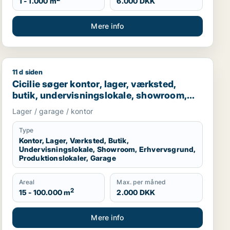
1 - 1.000 m
6.000 DKK
Mere info
11 d siden
garage til leje i Høje Taastrup, Roskilde eller Tune
Cicilie søger kontor, lager, værksted, butik, undervisn
Cicilie søger kontor, lager, værksted,
butik, undervisningslokale, showroom,
erhvervsgrund, produktionslokaler eller
Lager / garage / kontor
garage til leje i Region Sjælland eller
Nordsjælland
Type
Kontor, Lager, Værksted, Butik,
Undervisningslokale, Showroom, Erhvervsgrund,
Produktionslokaler, Garage
Areal
Max. per måned
2
15 - 100.000 m
2.000 DKK
Mere info