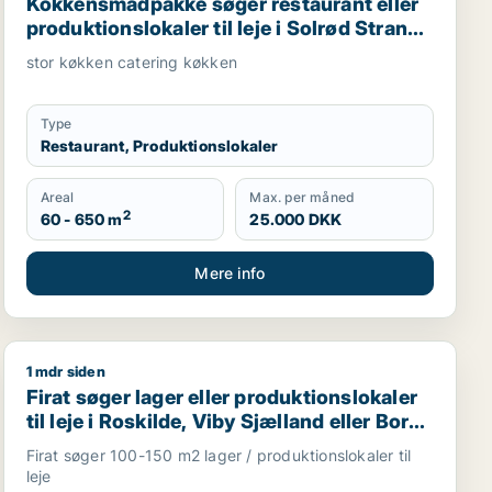
Kokkensmadpakke søger restaurant eller
produktionslokaler til leje i Solrød Strand,
Køge eller Lille Skensved m.fl.
stor køkken catering køkken
Type
Restaurant, Produktionslokaler
Areal
Max. per måned
2
60 - 650 m
25.000 DKK
Mere info
1 mdr siden
 Slagelse
Firat søger lager eller produktionslokaler til leje i Rosk
Firat søger lager eller produktionslokaler
til leje i Roskilde, Viby Sjælland eller Borup
m.fl.
Firat søger 100-150 m2 lager / produktionslokaler til
leje