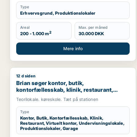
Type
Erhvervsgrund, Produktionslokaler
Areal
Max. per måned
2
200 - 1.000 m
30.000 DKK
Mere info
12 d siden
Brian søger kontor, butik, kontorfællesskab, klinik,
Brian søger kontor, butik,
kontorfællesskab, klinik, restaurant,
virtuelt kontor, undervisningslokale,
Teorilokale. køreskole. Tæt på stationen
produktionslokaler eller garage til leje i
Nykøbing Falster
Type
Kontor, Butik, Kontorfællesskab, Klinik,
Restaurant, Virtuelt kontor, Undervisningslokale,
Produktionslokaler, Garage