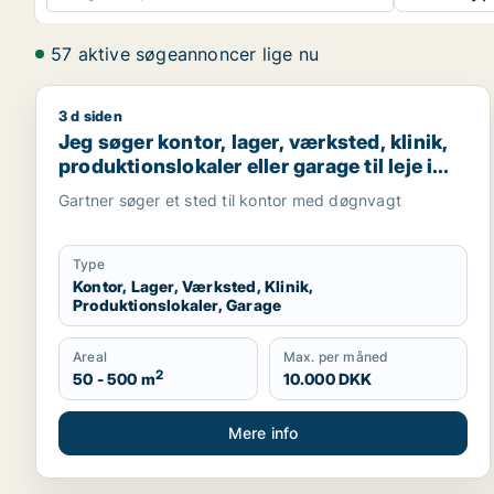
57 aktive søgeannoncer lige nu
3 d siden
Jeg søger kontor, lager, værksted, klinik, produktio
Jeg søger kontor, lager, værksted, klinik,
produktionslokaler eller garage til leje i
Holbæk
Gartner søger et sted til kontor med døgnvagt
Type
Kontor, Lager, Værksted, Klinik,
Produktionslokaler, Garage
Areal
Max. per måned
2
50 - 500 m
10.000 DKK
Mere info