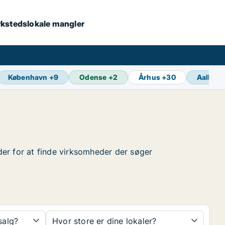
værkstedslokale mangler
København
+
9
Odense
+
2
Århus
+
30
Aalborg
nder for at finde virksomheder der søger
 salg?
Hvor store er dine lokaler?