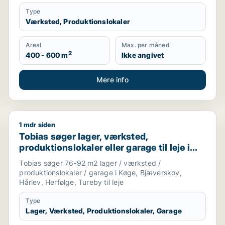
Type
Værksted, Produktionslokaler
Areal
Max. per måned
2
400 - 600 m
Ikke angivet
Mere info
1 mdr siden
 restaurant, virtuelt kontor, undervisningslokale, produktio
Tobias søger lager, værksted, produktionslokaler eller
Tobias søger lager, værksted,
produktionslokaler eller garage til leje i
Køge, Bjæverskov eller Hårlev m.fl.
Tobias søger 76-92 m2 lager / værksted /
produktionslokaler / garage i Køge, Bjæverskov,
Hårlev, Herfølge, Tureby til leje
Type
Lager, Værksted, Produktionslokaler, Garage