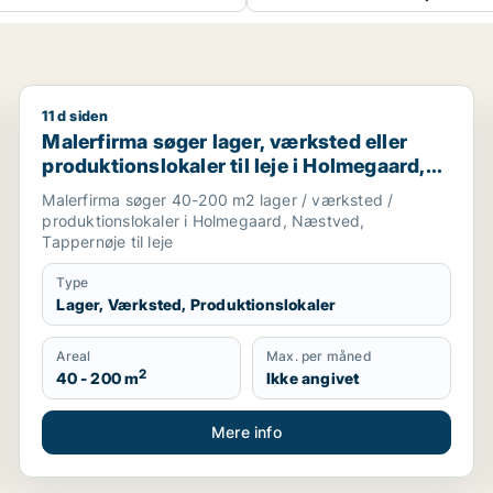
11 d siden
nslokaler eller garage til leje i Holbæk
Malerfirma søger lager, værksted eller produktionslo
Malerfirma søger lager, værksted eller
produktionslokaler til leje i Holmegaard,
Næstved eller Tappernøje
Malerfirma søger 40-200 m2 lager / værksted /
produktionslokaler i Holmegaard, Næstved,
Tappernøje til leje
Type
Lager, Værksted, Produktionslokaler
Areal
Max. per måned
2
40 - 200 m
Ikke angivet
Mere info