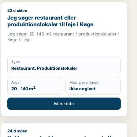
22 d siden
tionslokaler eller garage til leje i Roskilde
Jeg søger restaurant eller produktionslokaler til leje i
Jeg søger restaurant eller
produktionslokaler til leje i Køge
Jeg søger 20-140 m2 restaurant / produktionslokaler i
Køge til leje
Type
Restaurant, Produktionslokaler
Areal
Max. per måned
2
20 - 140 m
Ikke angivet
Mere info
24 d siden
til salg i Høje Taastrup, Ishøj eller Greve m.fl.
Kokkensmadpakke søger restaurant eller produktionslokal