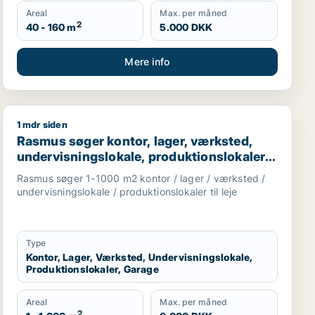
Areal
Max. per måned
2
40 - 160 m
5.000 DKK
Mere info
1 mdr siden
 garage til leje i Slangerup, Frederikssund eller Stenløse
eje i Hedehusene, Greve eller Ølstykke m.fl.
Rasmus søger kontor, lager, værksted, undervisningsloka
Rasmus søger kontor, lager, værksted,
undervisningslokale, produktionslokaler
eller garage til leje i Slangerup,
Rasmus søger 1-1000 m2 kontor / lager / værksted /
Frederikssund eller Ølstykke m.fl.
undervisningslokale / produktionslokaler til leje
Type
Kontor, Lager, Værksted, Undervisningslokale,
Produktionslokaler, Garage
Areal
Max. per måned
2