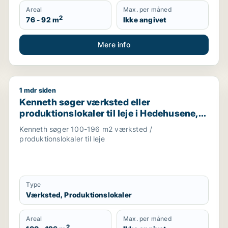
Areal
Max. per måned
2
76 - 92 m
Ikke angivet
Mere info
1 mdr siden
b, undervisningslokale, showroom, produktionslokaler eller
Kenneth søger værksted eller produktionslokaler til l
Kenneth søger værksted eller
produktionslokaler til leje i Hedehusene,
Greve eller Ølstykke m.fl.
Kenneth søger 100-196 m2 værksted /
produktionslokaler til leje
Type
Værksted, Produktionslokaler
Areal
Max. per måned
2