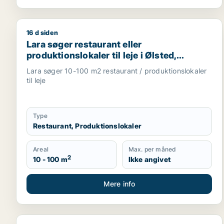
16 d siden
Lara søger restaurant eller produktionslokaler til l
Lara søger restaurant eller
produktionslokaler til leje i Ølsted,
Skævinge eller Slangerup m.fl.
Lara søger 10-100 m2 restaurant / produktionslokaler
til leje
Type
Restaurant, Produktionslokaler
Areal
Max. per måned
2
10 - 100 m
Ikke angivet
Mere info