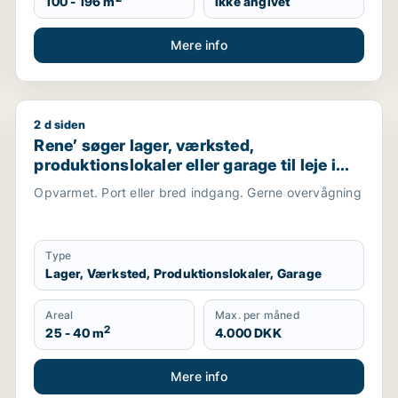
100 - 196 m
Ikke angivet
Mere info
2 d siden
er garage til leje i Storkøbenhavn
Rene’ søger lager, værksted, produktionslokaler eller 
Rene’ søger lager, værksted,
produktionslokaler eller garage til leje i
Høje Taastrup, Roskilde eller Tune
Opvarmet. Port eller bred indgang. Gerne overvågning
Type
Lager, Værksted, Produktionslokaler, Garage
Areal
Max. per måned
2
25 - 40 m
4.000 DKK
Mere info