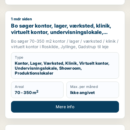
1 mdr siden
eje i Ølsted, Skævinge eller Slangerup m.fl.
Bo søger kontor, lager, værksted, klinik, virtuelt kon
Bo søger kontor, lager, værksted, klinik,
virtuelt kontor, undervisningslokale,
showroom eller produktionslokaler til leje
Bo søger 70-350 m2 kontor / lager / værksted / klinik /
i Roskilde, Jyllinge eller Gadstrup
virtuelt kontor i Roskilde, Jyllinge, Gadstrup til leje
Type
Kontor, Lager, Værksted, Klinik, Virtuelt kontor,
Undervisningslokale, Showroom,
Produktionslokaler
Areal
Max. per måned
2
70 - 350 m
Ikke angivet
Mere info