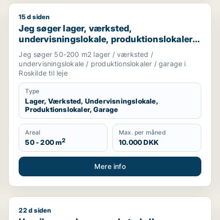
15 d siden
i København, Frederiksberg eller Ørestad m.fl.
Jeg søger lager, værksted, undervisningslokale, produk
Jeg søger lager, værksted,
undervisningslokale, produktionslokaler
eller garage til leje i Roskilde
Jeg søger 50-200 m2 lager / værksted /
undervisningslokale / produktionslokaler / garage i
Roskilde til leje
Type
Lager, Værksted, Undervisningslokale,
Produktionslokaler, Garage
Areal
Max. per måned
2
50 - 200 m
10.000 DKK
Mere info
22 d siden
 salg i Greve
Henrik søger lager, værksted eller produktionslokaler 