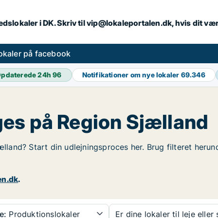
dslokaler i DK. Skriv til vip@lokaleportalen.dk, hvis dit 
okaler på facebook
pdaterede 24h
96
Notifikationer om nye lokaler
69.346
es på Region Sjælland
ælland? Start din udlejningsproces her. Brug filteret heru
en.dk
.
e:
Produktionslokaler
Er dine lokaler til leje eller