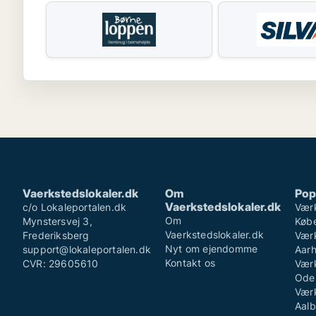
Vaerkstedslokaler.dk
Om
Pop
Vaerkstedslokaler.dk
c/o Lokaleportalen.dk
Værk
Om
Mynstersvej 3,
Køb
Vaerkstedslokaler.dk
Frederiksberg
Værk
Nyt om ejendomme
support@lokaleportalen.dk
Aar
Kontakt os
CVR: 29605610
Værk
Ode
Værk
Aalb