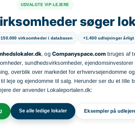
UDVALGTE VIP-LEJERE
irksomheder søger lok
+150.000 virksomheder i databasen
+1.400 udlejninger årligt
mhedslokaler.dk
Companyspace.com
, og
bruges af t
ksomheder, sundhedsvirksomheder, ejendomsinvestorer 
ning, overblik over markedet for erhvervsejendomme og
il leje og ejendomme til salg. Herunder ser du et lille b
lejere der anvender Lokaleportalen.dk:
g
Se alle ledige lokaler
Eksempler på udlejer