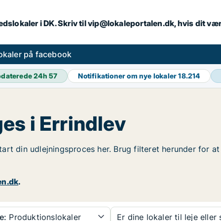
dslokaler i DK. Skriv til vip@lokaleportalen.dk, hvis dit 
okaler på facebook
daterede 24h
57
Notifikationer om nye lokaler
18.214
s i Errindlev
 Start din udlejningsproces her. Brug filteret herunder for
en.dk
.
e:
Produktionslokaler
Er dine lokaler til leje eller