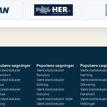
ulære søgninger
Populære søgninger
Populære søg
stedslokaler
Værkstedslokaler
Værkstedslokale
enhavn
Randers
Herning
stedslokaler
Værkstedslokaler
Værkstedslokale
hus
Kolding
Silkeborg
stedslokaler
Værkstedslokaler
Værkstedslokale
nse
Horsens
Hørsholm
stedslokaler
Værkstedslokaler Vejle
Værkstedslokale
org
Værkstedslokaler
Helsingør