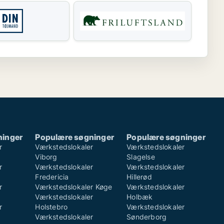
ninger
Populære søgninger
Populære søgninger
r
Værkstedslokaler
Værkstedslokaler
Viborg
Slagelse
r
Værkstedslokaler
Værkstedslokaler
Fredericia
Hillerød
r
Værkstedslokaler Køge
Værkstedslokaler
Værkstedslokaler
Holbæk
r
Holstebro
Værkstedslokaler
Værkstedslokaler
Sønderborg