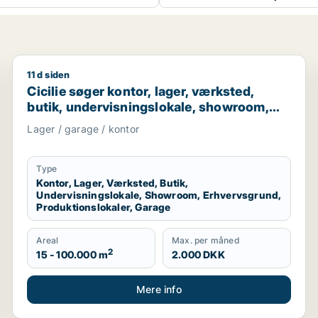
11 d siden
r garage til leje i Region Sjælland
Cicilie søger kontor, lager, værksted, butik, undervi
Cicilie søger kontor, lager, værksted,
butik, undervisningslokale, showroom,
erhvervsgrund, produktionslokaler eller
Lager / garage / kontor
garage til leje i Region Sjælland eller
Nordsjælland
Type
Kontor, Lager, Værksted, Butik,
Undervisningslokale, Showroom, Erhvervsgrund,
Produktionslokaler, Garage
Areal
Max. per måned
2
15 - 100.000 m
2.000 DKK
Mere info