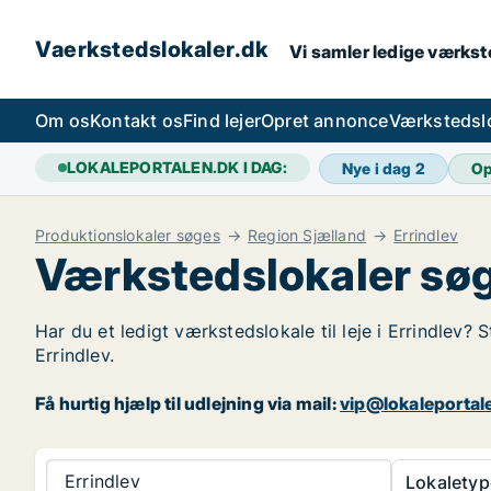
Vaerkstedslokaler.dk
Vi samler ledige værkste
Om os
Kontakt os
Find lejer
Opret annonce
Værkstedsl
LOKALEPORTALEN.DK I DAG:
Nye i dag
2
Op
Produktionslokaler søges
Region Sjælland
Errindlev
Værkstedslokaler søge
Har du et ledigt værkstedslokale til leje i Errindlev?
Errindlev.
Få hurtig hjælp til udlejning via mail:
vip@lokaleportal
Errindlev
Lokaletyp