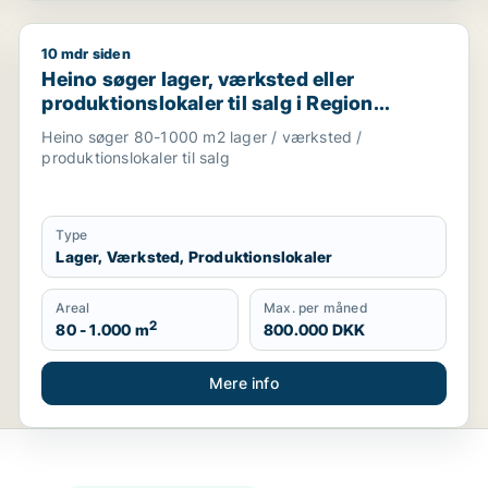
10 mdr siden
erhvervsgrund, boligudlejningsejendom, hotel, produktionslo
Heino søger lager, værksted eller produktionslokaler 
Heino søger lager, værksted eller
produktionslokaler til salg i Region
Sjælland
Heino søger 80-1000 m2 lager / værksted /
produktionslokaler til salg
Type
Lager, Værksted, Produktionslokaler
Areal
Max. per måned
2
80 - 1.000 m
800.000 DKK
Mere info