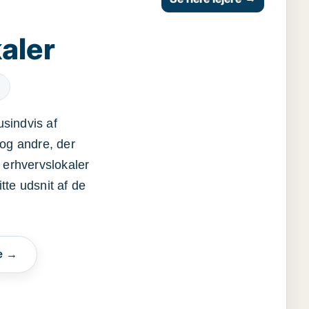
aler
usindvis af
og andre, der
 erhvervslokaler
itte udsnit af de
e →