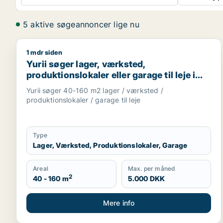
5 aktive søgeannoncer lige nu
1 mdr siden
Yurii søger lager, værksted, produktionslokaler elle
Yurii søger lager, værksted,
produktionslokaler eller garage til leje i
Region Sjælland
Yurii søger 40-160 m2 lager / værksted /
produktionslokaler / garage til leje
Type
Lager, Værksted, Produktionslokaler, Garage
Areal
Max. per måned
2
40 - 160 m
5.000 DKK
Mere info