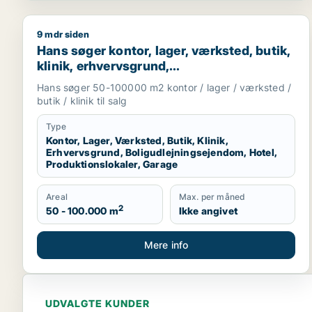
9 mdr siden
Hans søger kontor, lager, værksted, butik, klinik, 
Hans søger kontor, lager, værksted, butik,
klinik, erhvervsgrund,
boligudlejningsejendom, hotel,
Hans søger 50-100000 m2 kontor / lager / værksted /
produktionslokaler eller garage til salg i
butik / klinik til salg
Region Sjælland
Type
Kontor, Lager, Værksted, Butik, Klinik,
Erhvervsgrund, Boligudlejningsejendom, Hotel,
Produktionslokaler, Garage
Areal
Max. per måned
2
50 - 100.000 m
Ikke angivet
Mere info
UDVALGTE KUNDER