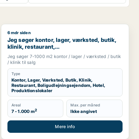
6 mdr siden
sningslokale, showroom, erhvervsgrund, produktionslokaler 
Jeg søger kontor, lager, værksted, butik, klinik, resta
Jeg søger kontor, lager, værksted, butik,
klinik, restaurant,
boligudlejningsejendom, hotel eller
Jeg søger 7-1000 m2 kontor / lager / værksted / butik
produktionslokaler til salg i Vordingborg,
/ klinik til salg
Guldborgsund eller Lolland
Type
Kontor, Lager, Værksted, Butik, Klinik,
Restaurant, Boligudlejningsejendom, Hotel,
Produktionslokaler
Areal
Max. per måned
2
7 - 1.000 m
Ikke angivet
Mere info