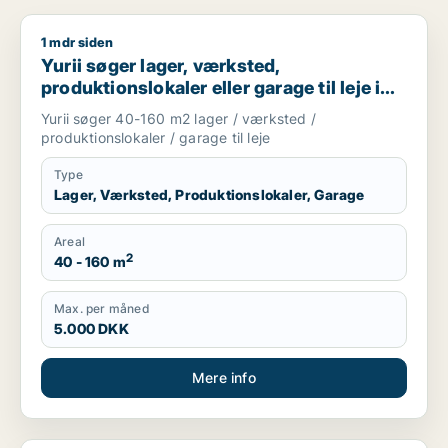
1 mdr siden
Yurii søger lager, værksted, produktionslokaler eller garage ti
Yurii søger lager, værksted,
produktionslokaler eller garage til leje i
Region Sjælland
Yurii søger 40-160 m2 lager / værksted /
produktionslokaler / garage til leje
Type
Lager, Værksted, Produktionslokaler, Garage
Areal
2
40 - 160 m
Max. per måned
5.000 DKK
Mere info