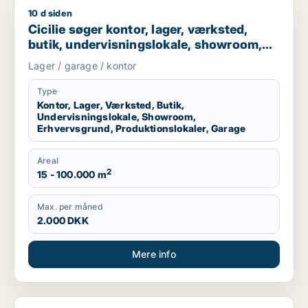
10 d siden
Cicilie søger kontor, lager, værksted, butik, undervisningslo
Cicilie søger kontor, lager, værksted,
butik, undervisningslokale, showroom,
erhvervsgrund, produktionslokaler eller
Lager / garage / kontor
garage til leje i Region Sjælland eller
Nordsjælland
Type
Kontor, Lager, Værksted, Butik,
Undervisningslokale, Showroom,
Erhvervsgrund, Produktionslokaler, Garage
Areal
2
15 - 100.000 m
Max. per måned
2.000 DKK
Mere info