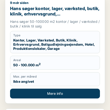
9 mdr siden
Hans søger kontor, lager, værksted, butik, klinik, erhvervsgr
Hans søger kontor, lager, værksted, butik,
klinik, erhvervsgrund,
boligudlejningsejendom, hotel,
Hans søger 50-100000 m2 kontor / lager / værksted /
produktionslokaler eller garage til salg i
butik / klinik til salg
Region Sjælland
Type
Kontor, Lager, Værksted, Butik, Klinik,
Erhvervsgrund, Boligudlejningsejendom, Hotel,
Produktionslokaler, Garage
Areal
2
50 - 100.000 m
Max. per måned
Ikke angivet
Mere info