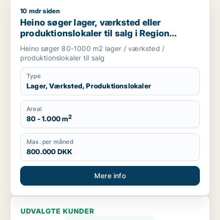
10 mdr siden
Heino søger lager, værksted eller produktionslokaler til salg
Heino søger lager, værksted eller
produktionslokaler til salg i Region
Sjælland
Heino søger 80-1000 m2 lager / værksted /
produktionslokaler til salg
Type
Lager, Værksted, Produktionslokaler
Areal
2
80 - 1.000 m
Max. per måned
800.000 DKK
Mere info
UDVALGTE KUNDER