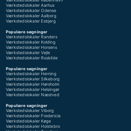
Værkstedslokaler Aarhus
Værkstedslokaler Odense
Værkstedslokaler Aalborg
Værkstedslokaler Esbjerg
Populære søgninger
Værkstedslokaler Randers
Værkstedslokaler Kolding
Værkstedslokaler Horsens
Værkstedslokaler Vejle
Værkstedslokaler Roskilde
Populære søgninger
Værkstedslokaler Herning
Værkstedslokaler Silkeborg
Værkstedslokaler Hørsholm
Værkstedslokaler Helsingør
Værkstedslokaler Næstved
Populære søgninger
Værkstedslokaler Viborg
Værkstedslokaler Fredericia
Værkstedslokaler Køge
Værkstedslokaler Holstebro