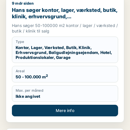
9 mdr siden
Hans søger kontor, lager, værksted, butik, klinik, erhvervsgr
Hans søger kontor, lager, værksted, butik,
klinik, erhvervsgrund,
boligudlejningsejendom, hotel,
Hans søger 50-100000 m2 kontor / lager / værksted /
produktionslokaler eller garage til salg i
butik / klinik til salg
Region Sjælland
Type
Kontor, Lager, Værksted, Butik, Klinik,
Erhvervsgrund, Boligudlejningsejendom, Hotel,
Produktionslokaler, Garage
Areal
2
50 - 100.000 m
Max. per måned
Ikke angivet
Mere info