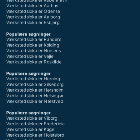
Værkstedslokaler Aarhus
Værkstedslokaler Odense
Værkstedslokaler Aalborg
Værkstedslokaler Esbjerg
Populære søgninger
Værkstedslokaler Randers
Værkstedslokaler Kolding
Værkstedslokaler Horsens
Værkstedslokaler Vejle
Værkstedslokaler Roskilde
Populære søgninger
Værkstedslokaler Herning
Værkstedslokaler Silkeborg
Værkstedslokaler Hørsholm
Værkstedslokaler Helsingør
Værkstedslokaler Næstved
Populære søgninger
Værkstedslokaler Viborg
Værkstedslokaler Fredericia
Værkstedslokaler Køge
Værkstedslokaler Holstebro