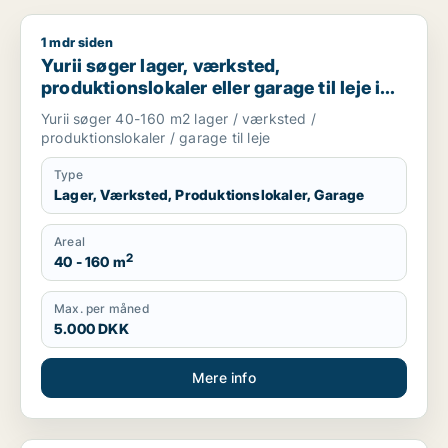
1 mdr siden
Yurii søger lager, værksted, produktionslokaler eller garage ti
Yurii søger lager, værksted,
produktionslokaler eller garage til leje i
Region Sjælland
Yurii søger 40-160 m2 lager / værksted /
produktionslokaler / garage til leje
Type
Lager, Værksted, Produktionslokaler, Garage
Areal
2
40 - 160 m
Max. per måned
5.000 DKK
Mere info