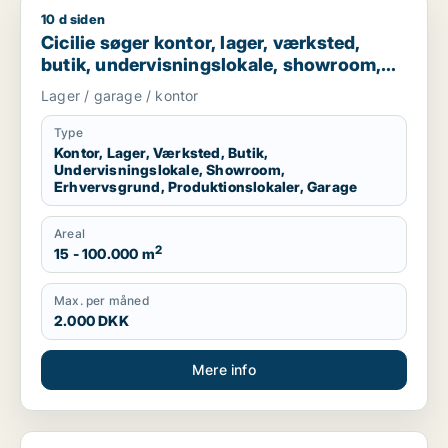
10 d siden
Cicilie søger kontor, lager, værksted, butik, undervisningslo
Cicilie søger kontor, lager, værksted,
butik, undervisningslokale, showroom,
erhvervsgrund, produktionslokaler eller
Lager / garage / kontor
garage til leje i Region Sjælland eller
Nordsjælland
Type
Kontor, Lager, Værksted, Butik,
Undervisningslokale, Showroom,
Erhvervsgrund, Produktionslokaler, Garage
Areal
2
15 - 100.000 m
Max. per måned
2.000 DKK
Mere info