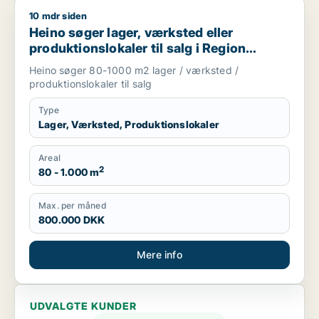
10 mdr siden
Heino søger lager, værksted eller produktionslokaler til salg
Heino søger lager, værksted eller
produktionslokaler til salg i Region
Sjælland
Heino søger 80-1000 m2 lager / værksted /
produktionslokaler til salg
Type
Lager, Værksted, Produktionslokaler
Areal
2
80 - 1.000 m
Max. per måned
800.000 DKK
Mere info
UDVALGTE KUNDER