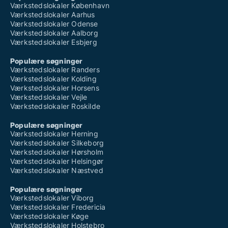
Værkstedslokaler København
Værkstedslokaler Aarhus
Værkstedslokaler Odense
Værkstedslokaler Aalborg
Værkstedslokaler Esbjerg
Populære søgninger
Værkstedslokaler Randers
Værkstedslokaler Kolding
Værkstedslokaler Horsens
Værkstedslokaler Vejle
Værkstedslokaler Roskilde
Populære søgninger
Værkstedslokaler Herning
Værkstedslokaler Silkeborg
Værkstedslokaler Hørsholm
Værkstedslokaler Helsingør
Værkstedslokaler Næstved
Populære søgninger
Værkstedslokaler Viborg
Værkstedslokaler Fredericia
Værkstedslokaler Køge
Værkstedslokaler Holstebro