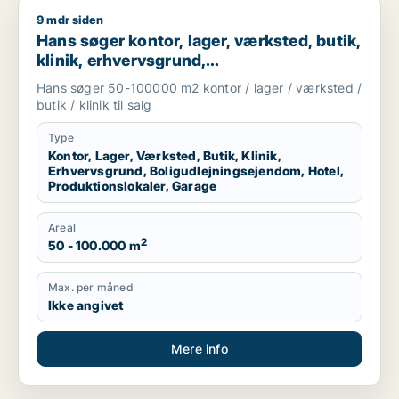
9 mdr siden
Hans søger kontor, lager, værksted, butik, klinik, erhvervsgr
Hans søger kontor, lager, værksted, butik,
klinik, erhvervsgrund,
boligudlejningsejendom, hotel,
Hans søger 50-100000 m2 kontor / lager / værksted /
produktionslokaler eller garage til salg i
butik / klinik til salg
Region Sjælland
Type
Kontor, Lager, Værksted, Butik, Klinik,
Erhvervsgrund, Boligudlejningsejendom, Hotel,
Produktionslokaler, Garage
Areal
2
50 - 100.000 m
Max. per måned
Ikke angivet
Mere info