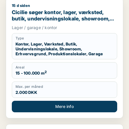
15 d siden
Cicilie søger kontor, lager, værksted, butik, undervisningslo
Cicilie søger kontor, lager, værksted,
butik, undervisningslokale, showroom,
erhvervsgrund, produktionslokaler eller
Lager / garage / kontor
garage til leje i Region Sjælland eller
Nordsjælland
Type
Kontor, Lager, Værksted, Butik,
Undervisningslokale, Showroom,
Erhvervsgrund, Produktionslokaler, Garage
Areal
2
15 - 100.000 m
Max. per måned
2.000 DKK
Mere info