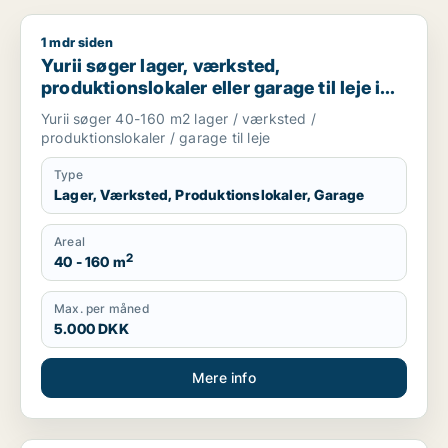
1 mdr siden
Yurii søger lager, værksted, produktionslokaler eller garage ti
Yurii søger lager, værksted,
produktionslokaler eller garage til leje i
Region Sjælland
Yurii søger 40-160 m2 lager / værksted /
produktionslokaler / garage til leje
Type
Lager, Værksted, Produktionslokaler, Garage
Areal
2
40 - 160 m
Max. per måned
5.000 DKK
Mere info