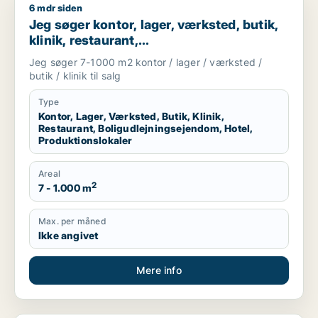
6 mdr siden
Jeg søger kontor, lager, værksted, butik, klinik, restaurant, 
Jeg søger kontor, lager, værksted, butik,
klinik, restaurant,
boligudlejningsejendom, hotel eller
Jeg søger 7-1000 m2 kontor / lager / værksted /
produktionslokaler til salg i Vordingborg,
butik / klinik til salg
Guldborgsund eller Lolland
Type
Kontor, Lager, Værksted, Butik, Klinik,
Restaurant, Boligudlejningsejendom, Hotel,
Produktionslokaler
Areal
2
7 - 1.000 m
Max. per måned
Ikke angivet
Mere info