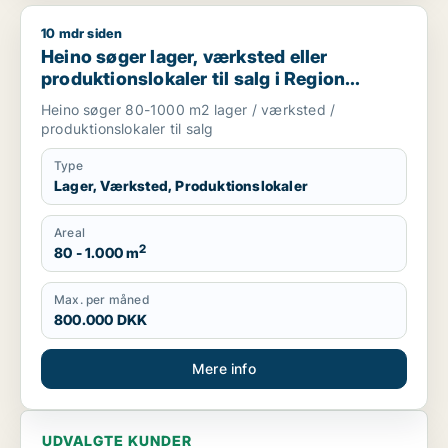
10 mdr siden
Heino søger lager, værksted eller produktionslokaler til salg
Heino søger lager, værksted eller
produktionslokaler til salg i Region
Sjælland
Heino søger 80-1000 m2 lager / værksted /
produktionslokaler til salg
Type
Lager, Værksted, Produktionslokaler
Areal
2
80 - 1.000 m
Max. per måned
800.000 DKK
Mere info
UDVALGTE KUNDER