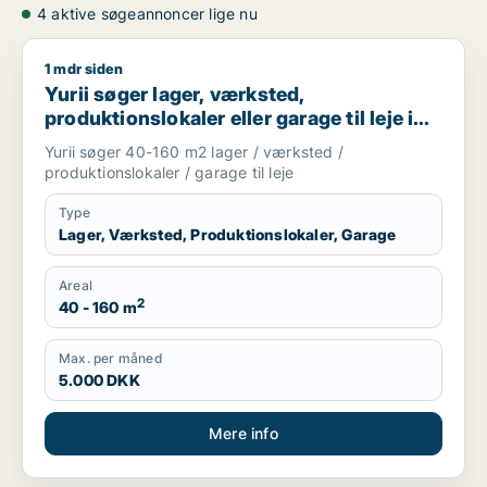
4 aktive søgeannoncer lige nu
1 mdr siden
Yurii søger lager, værksted, produktionslokaler eller garage ti
Yurii søger lager, værksted,
produktionslokaler eller garage til leje i
Region Sjælland
Yurii søger 40-160 m2 lager / værksted /
produktionslokaler / garage til leje
Type
Lager, Værksted, Produktionslokaler, Garage
Areal
2
40 - 160 m
Max. per måned
5.000 DKK
Mere info