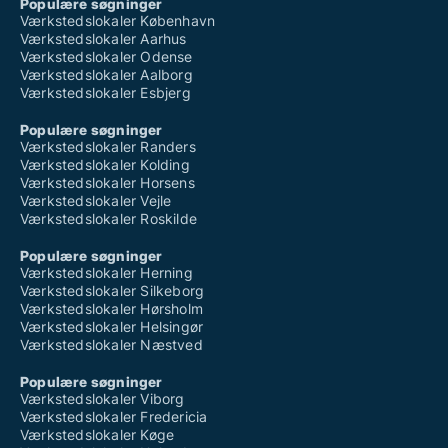
Populære søgninger
Værkstedslokaler København
Værkstedslokaler Aarhus
Værkstedslokaler Odense
Værkstedslokaler Aalborg
Værkstedslokaler Esbjerg
Populære søgninger
Værkstedslokaler Randers
Værkstedslokaler Kolding
Værkstedslokaler Horsens
Værkstedslokaler Vejle
Værkstedslokaler Roskilde
Populære søgninger
Værkstedslokaler Herning
Værkstedslokaler Silkeborg
Værkstedslokaler Hørsholm
Værkstedslokaler Helsingør
Værkstedslokaler Næstved
Populære søgninger
Værkstedslokaler Viborg
Værkstedslokaler Fredericia
Værkstedslokaler Køge