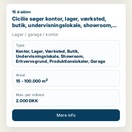
15 d siden
Cicilie søger kontor, lager, værksted, butik, undervisningslo
Cicilie søger kontor, lager, værksted,
butik, undervisningslokale, showroom,
erhvervsgrund, produktionslokaler eller
Lager / garage / kontor
garage til leje i Region Sjælland eller
Nordsjælland
Type
Kontor, Lager, Værksted, Butik,
Undervisningslokale, Showroom,
Erhvervsgrund, Produktionslokaler, Garage
Areal
2
15 - 100.000 m
Max. per måned
2.000 DKK
Mere info