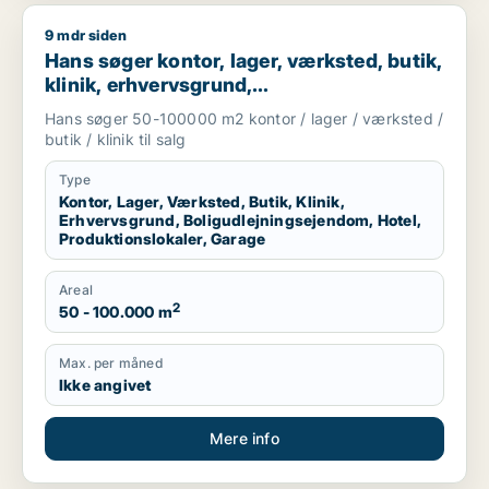
9 mdr siden
Hans søger kontor, lager, værksted, butik, klinik, erhvervsgr
Hans søger kontor, lager, værksted, butik,
klinik, erhvervsgrund,
boligudlejningsejendom, hotel,
Hans søger 50-100000 m2 kontor / lager / værksted /
produktionslokaler eller garage til salg i
butik / klinik til salg
Region Sjælland
Type
Kontor, Lager, Værksted, Butik, Klinik,
Erhvervsgrund, Boligudlejningsejendom, Hotel,
Produktionslokaler, Garage
Areal
2
50 - 100.000 m
Max. per måned
Ikke angivet
Mere info