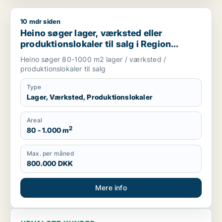
10 mdr siden
Heino søger lager, værksted eller produktionslokaler til salg
Heino søger lager, værksted eller
produktionslokaler til salg i Region
Sjælland
Heino søger 80-1000 m2 lager / værksted /
produktionslokaler til salg
Type
Lager, Værksted, Produktionslokaler
Areal
2
80 - 1.000 m
Max. per måned
800.000 DKK
Mere info