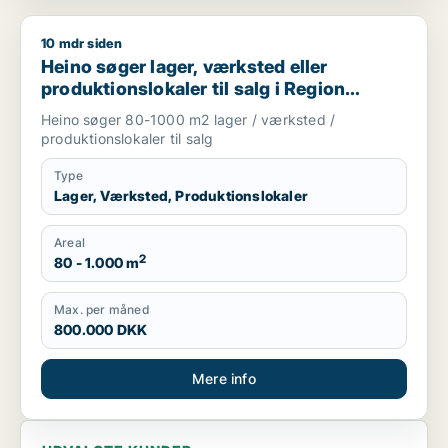
10 mdr siden
Heino søger lager, værksted eller produktionslokaler til salg
Heino søger lager, værksted eller
produktionslokaler til salg i Region
Sjælland
Heino søger 80-1000 m2 lager / værksted /
produktionslokaler til salg
Type
Lager, Værksted, Produktionslokaler
Areal
2
80 - 1.000 m
Max. per måned
800.000 DKK
Mere info