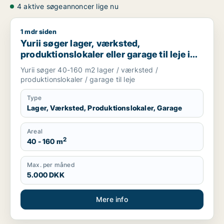
4 aktive søgeannoncer lige nu
1 mdr siden
Yurii søger lager, værksted, produktionslokaler eller garage ti
Yurii søger lager, værksted,
produktionslokaler eller garage til leje i
Region Sjælland
Yurii søger 40-160 m2 lager / værksted /
produktionslokaler / garage til leje
Type
Lager, Værksted, Produktionslokaler, Garage
Areal
2
40 - 160 m
Max. per måned
5.000 DKK
Mere info