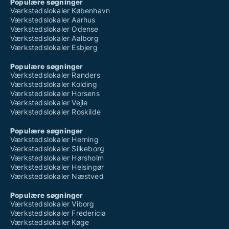
Populære søgninger
Værkstedslokaler København
Værkstedslokaler Aarhus
Værkstedslokaler Odense
Værkstedslokaler Aalborg
Værkstedslokaler Esbjerg
Populære søgninger
Værkstedslokaler Randers
Værkstedslokaler Kolding
Værkstedslokaler Horsens
Værkstedslokaler Vejle
Værkstedslokaler Roskilde
Populære søgninger
Værkstedslokaler Herning
Værkstedslokaler Silkeborg
Værkstedslokaler Hørsholm
Værkstedslokaler Helsingør
Værkstedslokaler Næstved
Populære søgninger
Værkstedslokaler Viborg
Værkstedslokaler Fredericia
Værkstedslokaler Køge