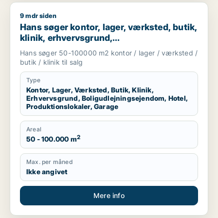
9 mdr siden
Hans søger kontor, lager, værksted, butik, klinik, erhvervsgr
Hans søger kontor, lager, værksted, butik,
klinik, erhvervsgrund,
boligudlejningsejendom, hotel,
Hans søger 50-100000 m2 kontor / lager / værksted /
produktionslokaler eller garage til salg i
butik / klinik til salg
Region Sjælland
Type
Kontor, Lager, Værksted, Butik, Klinik,
Erhvervsgrund, Boligudlejningsejendom, Hotel,
Produktionslokaler, Garage
Areal
2
50 - 100.000 m
Max. per måned
Ikke angivet
Mere info