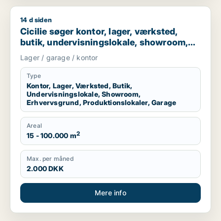
14 d siden
Cicilie søger kontor, lager, værksted, butik, undervisningslo
Cicilie søger kontor, lager, værksted,
butik, undervisningslokale, showroom,
erhvervsgrund, produktionslokaler eller
Lager / garage / kontor
garage til leje i Region Sjælland eller
Nordsjælland
Type
Kontor, Lager, Værksted, Butik,
Undervisningslokale, Showroom,
Erhvervsgrund, Produktionslokaler, Garage
Areal
2
15 - 100.000 m
Max. per måned
2.000 DKK
Mere info