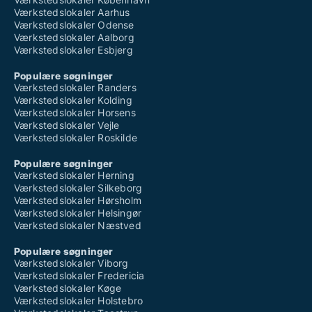
Værkstedslokaler Aarhus
Værkstedslokaler Odense
Værkstedslokaler Aalborg
Værkstedslokaler Esbjerg
Populære søgninger
Værkstedslokaler Randers
Værkstedslokaler Kolding
Værkstedslokaler Horsens
Værkstedslokaler Vejle
Værkstedslokaler Roskilde
Populære søgninger
Værkstedslokaler Herning
Værkstedslokaler Silkeborg
Værkstedslokaler Hørsholm
Værkstedslokaler Helsingør
Værkstedslokaler Næstved
Populære søgninger
Værkstedslokaler Viborg
Værkstedslokaler Fredericia
Værkstedslokaler Køge
Værkstedslokaler Holstebro