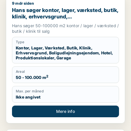
9 mdr siden
Hans søger kontor, lager, værksted, butik, klinik, erhvervsgr
Hans søger kontor, lager, værksted, butik,
klinik, erhvervsgrund,
boligudlejningsejendom, hotel,
Hans søger 50-100000 m2 kontor / lager / værksted /
produktionslokaler eller garage til salg i
butik / klinik til salg
Region Sjælland
Type
Kontor, Lager, Værksted, Butik, Klinik,
Erhvervsgrund, Boligudlejningsejendom, Hotel,
Produktionslokaler, Garage
Areal
2
50 - 100.000 m
Max. per måned
Ikke angivet
Mere info