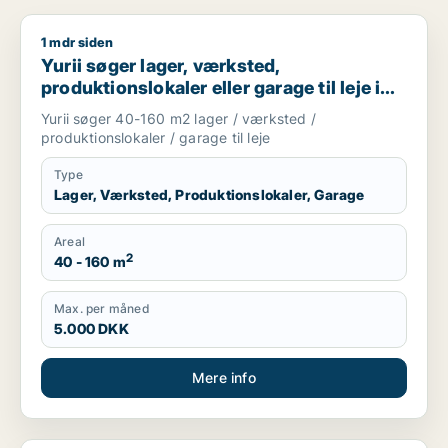
1 mdr siden
Yurii søger lager, værksted, produktionslokaler eller garage ti
Yurii søger lager, værksted,
produktionslokaler eller garage til leje i
Region Sjælland
Yurii søger 40-160 m2 lager / værksted /
produktionslokaler / garage til leje
Type
Lager, Værksted, Produktionslokaler, Garage
Areal
2
40 - 160 m
Max. per måned
5.000 DKK
Mere info