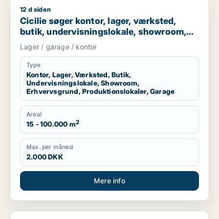
12 d siden
Cicilie søger kontor, lager, værksted, butik, undervisningslo
Cicilie søger kontor, lager, værksted,
butik, undervisningslokale, showroom,
erhvervsgrund, produktionslokaler eller
Lager / garage / kontor
garage til leje i Region Sjælland eller
Nordsjælland
Type
Kontor, Lager, Værksted, Butik,
Undervisningslokale, Showroom,
Erhvervsgrund, Produktionslokaler, Garage
Areal
2
15 - 100.000 m
Max. per måned
2.000 DKK
Mere info