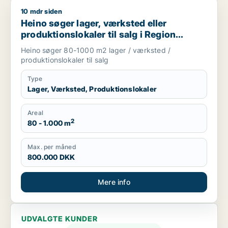
10 mdr siden
Heino søger lager, værksted eller produktionslokaler til salg
Heino søger lager, værksted eller
produktionslokaler til salg i Region
Sjælland
Heino søger 80-1000 m2 lager / værksted /
produktionslokaler til salg
Type
Lager, Værksted, Produktionslokaler
Areal
2
80 - 1.000 m
Max. per måned
800.000 DKK
Mere info
UDVALGTE KUNDER