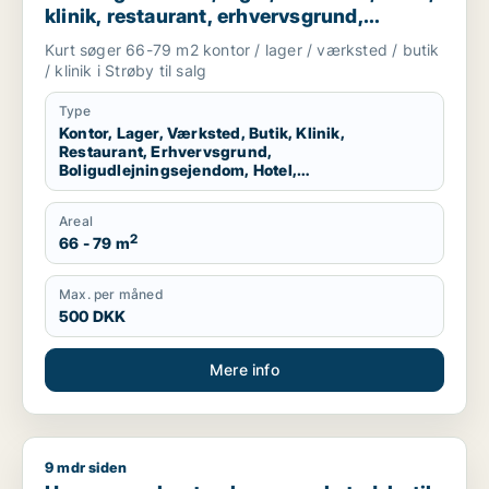
klinik, restaurant, erhvervsgrund,
boligudlejningsejendom, hotel,
Kurt søger 66-79 m2 kontor / lager / værksted / butik
produktionslokaler eller garage til salg i
/ klinik i Strøby til salg
Strøby
Type
Kontor, Lager, Værksted, Butik, Klinik,
Restaurant, Erhvervsgrund,
Boligudlejningsejendom, Hotel,
Produktionslokaler, Garage
Areal
2
66 - 79 m
Max. per måned
500 DKK
Mere info
9 mdr siden
Hans søger kontor, lager, værksted, butik, klinik, erhvervsgr