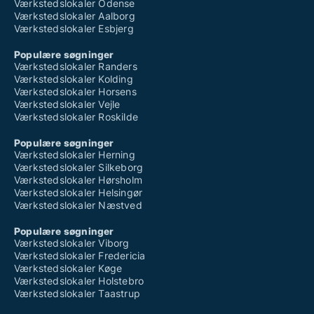
Værkstedslokaler Odense
Værkstedslokaler Aalborg
Værkstedslokaler Esbjerg
Populære søgninger
Værkstedslokaler Randers
Værkstedslokaler Kolding
Værkstedslokaler Horsens
Værkstedslokaler Vejle
Værkstedslokaler Roskilde
Populære søgninger
Værkstedslokaler Herning
Værkstedslokaler Silkeborg
Værkstedslokaler Hørsholm
Værkstedslokaler Helsingør
Værkstedslokaler Næstved
Populære søgninger
Værkstedslokaler Viborg
Værkstedslokaler Fredericia
Værkstedslokaler Køge
Værkstedslokaler Holstebro
Værkstedslokaler Taastrup