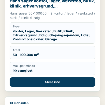
Hans søger kontor, lager, værksted, butik,
klinik, erhvervsgrund,
boligudlejningsejendom, hotel,
Hans søger 50-100000 m2 kontor / lager / værksted /
produktionslokaler eller garage til salg i
butik / klinik til salg
Region Sjælland
Type
Kontor, Lager, Værksted, Butik, Klinik,
Erhvervsgrund, Boligudlejningsejendom, Hotel,
Produktionslokaler, Garage
Areal
2
50 - 100.000 m
Max. per måned
Ikke angivet
Mere info
10 mdr siden
Heino søger lager, værksted eller produktionslokaler til salg