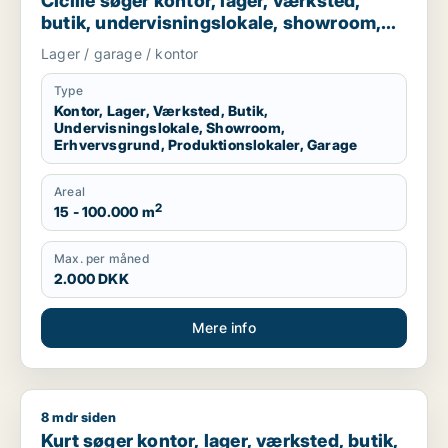
Cicilie søger kontor, lager, værksted,
butik, undervisningslokale, showroom,
erhvervsgrund, produktionslokaler eller
Lager / garage / kontor
garage til leje i Region Sjælland eller
Nordsjælland
Type
Kontor, Lager, Værksted, Butik,
Undervisningslokale, Showroom,
Erhvervsgrund, Produktionslokaler, Garage
Areal
2
15 - 100.000 m
Max. per måned
2.000 DKK
Mere info
8 mdr siden
Kurt søger kontor, lager, værksted, butik, klinik, restaurant,
Kurt søger kontor, lager, værksted, butik,