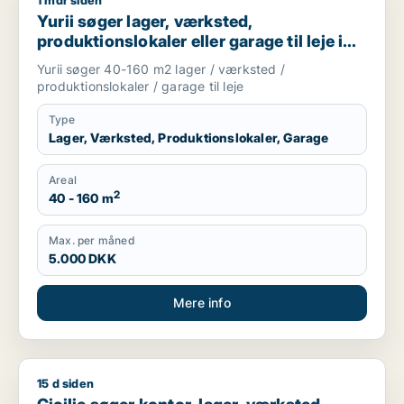
1 mdr siden
Yurii søger lager, værksted, produktionslokaler eller garage ti
Yurii søger lager, værksted,
produktionslokaler eller garage til leje i
Region Sjælland
Yurii søger 40-160 m2 lager / værksted /
produktionslokaler / garage til leje
Type
Lager, Værksted, Produktionslokaler, Garage
Areal
2
40 - 160 m
Max. per måned
5.000 DKK
Mere info
15 d siden
Cicilie søger kontor, lager, værksted, butik, undervisningslo