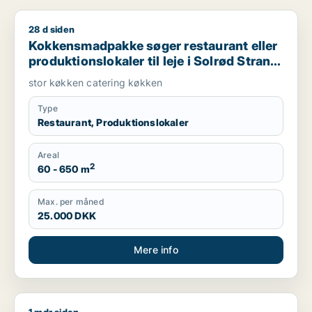
28 d siden
Kokkensmadpakke søger restaurant eller produktionslokaler til
Kokkensmadpakke søger restaurant eller
produktionslokaler til leje i Solrød Strand,
Køge eller Lille Skensved m.fl.
stor køkken catering køkken
Type
Restaurant, Produktionslokaler
Areal
2
60 - 650 m
Max. per måned
25.000 DKK
Mere info