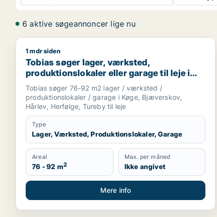
6 aktive søgeannoncer lige nu
1 mdr siden
Tobias søger lager, værksted, produktionslokaler ell
Tobias søger lager, værksted,
produktionslokaler eller garage til leje i
Køge, Bjæverskov eller Hårlev m.fl.
Tobias søger 76-92 m2 lager / værksted /
produktionslokaler / garage i Køge, Bjæverskov,
Hårlev, Herfølge, Tureby til leje
Type
Lager, Værksted, Produktionslokaler, Garage
Areal
Max. per måned
2
76 - 92 m
Ikke angivet
Mere info