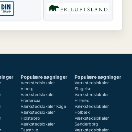
ninger
Populære søgninger
Populære søgninger
r
Værkstedslokaler
Værkstedslokaler
Viborg
Slagelse
r
Værkstedslokaler
Værkstedslokaler
Fredericia
Hillerød
r
Værkstedslokaler Køge
Værkstedslokaler
Værkstedslokaler
Holbæk
r
Holstebro
Værkstedslokaler
Værkstedslokaler
Sønderborg
r
Taastrup
Værkstedslokaler