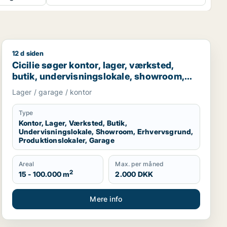
12 d siden
garage til leje i Region Sjælland
Cicilie søger kontor, lager, værksted, butik, undervisn
Cicilie søger kontor, lager, værksted,
butik, undervisningslokale, showroom,
erhvervsgrund, produktionslokaler eller
Lager / garage / kontor
garage til leje i Region Sjælland eller
Nordsjælland
Type
Kontor, Lager, Værksted, Butik,
Undervisningslokale, Showroom, Erhvervsgrund,
Produktionslokaler, Garage
Areal
Max. per måned
2
15 - 100.000 m
2.000 DKK
Mere info