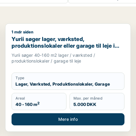
1 mdr siden
er garage til leje i Køge, Bjæverskov eller Hårlev m.fl.
Yurii søger lager, værksted, produktionslokaler eller 
Yurii søger lager, værksted,
produktionslokaler eller garage til leje i
Region Sjælland
Yurii søger 40-160 m2 lager / værksted /
produktionslokaler / garage til leje
Type
Lager, Værksted, Produktionslokaler, Garage
Areal
Max. per måned
2
40 - 160 m
5.000 DKK
Mere info