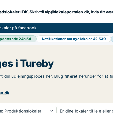
dslokaler i DK. Skriv til vip@lokaleportalen.dk, hvis dit 
okaler på facebook
pdaterede 24h
54
Notifikationer om nye lokaler
42.530
es i Tureby
art din udlejningsproces her. Brug filteret herunder for at
en.dk
.
e:
Produktionslokaler
Er dine lokaler til leje eller