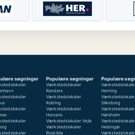
ulære søgninger
Populære søgninger
Populære søg
stedslokaler
Værkstedslokaler
Værkstedslokale
enhavn
Randers
Herning
stedslokaler
Værkstedslokaler
Værkstedslokale
hus
Kolding
Silkeborg
stedslokaler
Værkstedslokaler
Værkstedslokale
nse
Horsens
Hørsholm
stedslokaler
Værkstedslokaler Vejle
Værkstedslokale
org
Værkstedslokaler
Helsingør
stedslokaler
Roskilde
Værkstedslokale