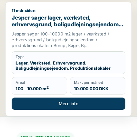
11 mdr siden
erhvervsgrund, boligudlejningsejendom, hotel, produktionslo
Jesper søger lager, værksted, erhvervsgrund, boligud
Jesper søger lager, værksted,
erhvervsgrund, boligudlejningsejendom
eller produktionslokaler til salg i Køge
Jesper søger 100-10000 m2 lager / værksted /
erhvervsgrund / boligudlejningsejendom /
produktionslokaler i Borup, Køge, Bj...
Type
Lager, Værksted, Erhvervsgrund,
Boligudlejningsejendom, Produktionslokaler
Areal
Max. per måned
2
100 - 10.000 m
10.000.000 DKK
Mere info