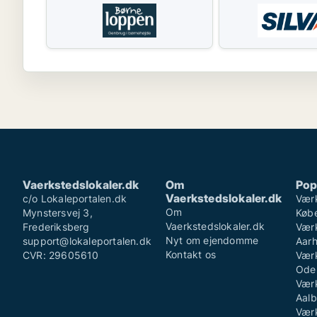
Vaerkstedslokaler.dk
Om
Pop
Vaerkstedslokaler.dk
c/o Lokaleportalen.dk
Værk
Om
Mynstersvej 3,
Køb
Vaerkstedslokaler.dk
Frederiksberg
Værk
Nyt om ejendomme
support@lokaleportalen.dk
Aar
Kontakt os
CVR: 29605610
Værk
Ode
Værk
Aalb
Værk