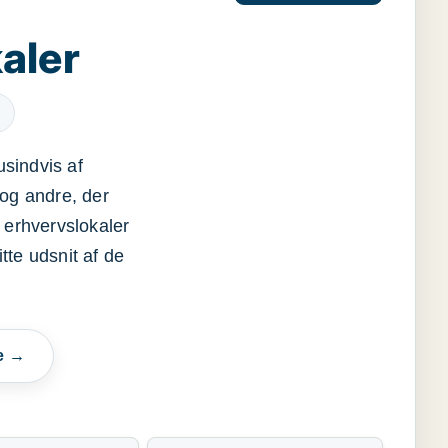
aler
usindvis af
og andre, der
 erhvervslokaler
itte udsnit af de
e →