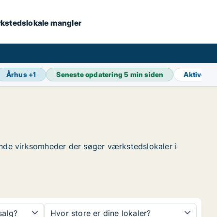
værkstedslokale mangler
Århus
+
1
Seneste opdatering
5 min siden
Aktive a
 finde virksomheder der søger værkstedslokaler i
 salg?
Hvor store er dine lokaler?