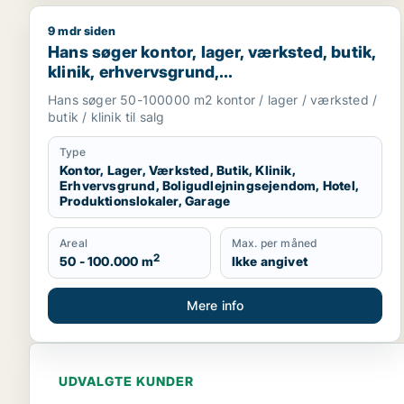
9 mdr siden
Hans søger kontor, lager, værksted, butik, klinik, 
Hans søger kontor, lager, værksted, butik,
klinik, erhvervsgrund,
boligudlejningsejendom, hotel,
Hans søger 50-100000 m2 kontor / lager / værksted /
produktionslokaler eller garage til salg i
butik / klinik til salg
Region Sjælland
Type
Kontor, Lager, Værksted, Butik, Klinik,
Erhvervsgrund, Boligudlejningsejendom, Hotel,
Produktionslokaler, Garage
Areal
Max. per måned
2
50 - 100.000 m
Ikke angivet
Mere info
UDVALGTE KUNDER