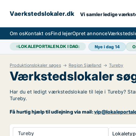
Vaerkstedslokaler.dk
Vi samler ledige værkste
Om os
Kontakt os
Find lejer
Opret annonce
Værkstedsl
LOKALEPORTALEN.DK I DAG:
Nye i dag
14
O
Produktionslokaler søges
Region Sjælland
Tureby
Værkstedslokaler søg
Har du et ledigt værkstedslokale til leje i Tureby? St
Tureby.
Få hurtig hjælp til udlejning via mail:
vip@lokaleportal
Tureby
Lokaletyp