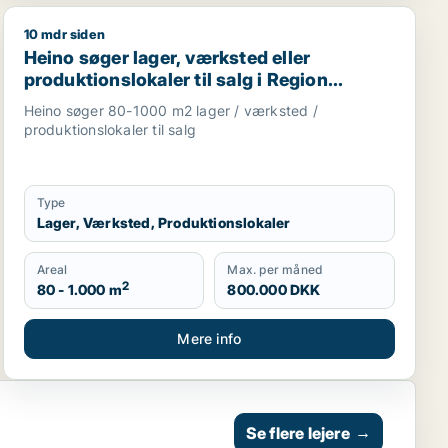
10 mdr siden
kaler eller garage til salg i Region Sjælland
lejningsejendom eller produktionslokaler til salg i Køge
Heino søger lager, værksted eller produktionslokaler ti
Heino søger lager, værksted eller
produktionslokaler til salg i Region
Sjælland
Heino søger 80-1000 m2 lager / værksted /
produktionslokaler til salg
Type
Lager, Værksted, Produktionslokaler
Areal
Max. per måned
2
80 - 1.000 m
800.000 DKK
Mere info
Se flere lejere
→