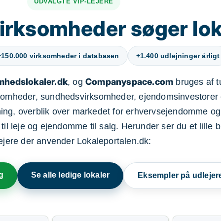
UDVALGTE VIP-LEJERE
irksomheder søger lok
+150.000 virksomheder i databasen
+1.400 udlejninger årligt
mhedslokaler.dk
Companyspace.com
, og
bruges af t
ksomheder, sundhedsvirksomheder, ejendomsinvestorer 
ning, overblik over markedet for erhvervsejendomme og
il leje og ejendomme til salg. Herunder ser du et lille b
lejere der anvender Lokaleportalen.dk:
g
Se alle ledige lokaler
Eksempler på udlejer