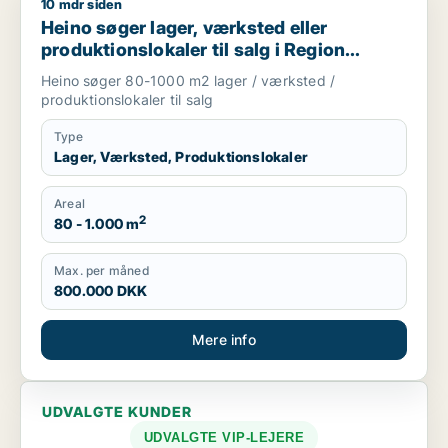
10 mdr siden
Heino søger lager, værksted eller produktionslokaler til salg
Heino søger lager, værksted eller
produktionslokaler til salg i Region
Sjælland
Heino søger 80-1000 m2 lager / værksted /
produktionslokaler til salg
Type
Lager, Værksted, Produktionslokaler
Areal
2
80 - 1.000 m
Max. per måned
800.000 DKK
Mere info
UDVALGTE KUNDER
UDVALGTE VIP-LEJERE