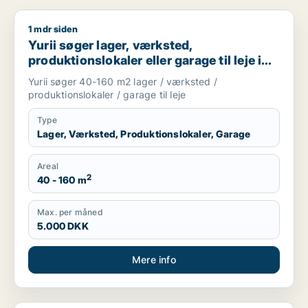
1 mdr siden
Yurii søger lager, værksted, produktionslokaler eller garage ti
Yurii søger lager, værksted,
produktionslokaler eller garage til leje i
Region Sjælland
Yurii søger 40-160 m2 lager / værksted /
produktionslokaler / garage til leje
Type
Lager, Værksted, Produktionslokaler, Garage
Areal
2
40 - 160 m
Max. per måned
5.000 DKK
Mere info