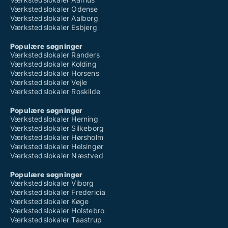
Værkstedslokaler Odense
Værkstedslokaler Aalborg
Værkstedslokaler Esbjerg
Populære søgninger
Værkstedslokaler Randers
Værkstedslokaler Kolding
Værkstedslokaler Horsens
Værkstedslokaler Vejle
Værkstedslokaler Roskilde
Populære søgninger
Værkstedslokaler Herning
Værkstedslokaler Silkeborg
Værkstedslokaler Hørsholm
Værkstedslokaler Helsingør
Værkstedslokaler Næstved
Populære søgninger
Værkstedslokaler Viborg
Værkstedslokaler Fredericia
Værkstedslokaler Køge
Værkstedslokaler Holstebro
Værkstedslokaler Taastrup