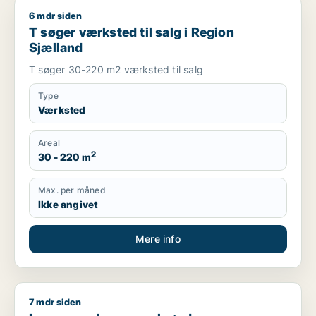
6 mdr siden
T søger værksted til salg i Region Sjælland
T søger værksted til salg i Region
Sjælland
T søger 30-220 m2 værksted til salg
Type
Værksted
Areal
2
30 - 220 m
Max. per måned
Ikke angivet
Mere info
7 mdr siden
Lars søger lager, værksted, boligudlejningsejendom eller gara