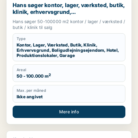
Hans søger kontor, lager, værksted, butik,
klinik, erhvervsgrund,
boligudlejningsejendom, hotel,
Hans søger 50-100000 m2 kontor / lager / værksted /
produktionslokaler eller garage til salg i
butik / klinik til salg
Region Sjælland
Type
Kontor, Lager, Værksted, Butik, Klinik,
Erhvervsgrund, Boligudlejningsejendom, Hotel,
Produktionslokaler, Garage
Areal
2
50 - 100.000 m
Max. per måned
Ikke angivet
Mere info