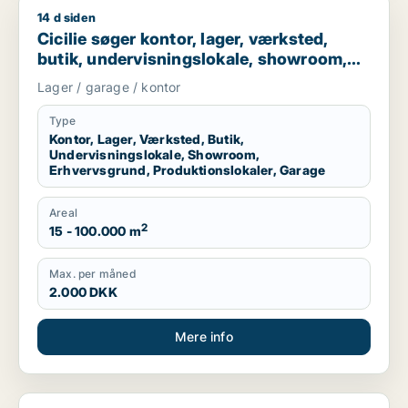
14 d siden
Cicilie søger kontor, lager, værksted, butik, undervisningslo
Cicilie søger kontor, lager, værksted,
butik, undervisningslokale, showroom,
erhvervsgrund, produktionslokaler eller
Lager / garage / kontor
garage til leje i Region Sjælland eller
Nordsjælland
Type
Kontor, Lager, Værksted, Butik,
Undervisningslokale, Showroom,
Erhvervsgrund, Produktionslokaler, Garage
Areal
2
15 - 100.000 m
Max. per måned
2.000 DKK
Mere info