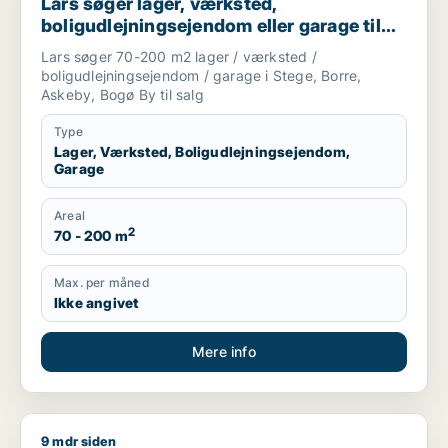
Lars søger lager, værksted,
boligudlejningsejendom eller garage til
salg i Stege, Borre eller Askeby m.fl.
Lars søger 70-200 m2 lager / værksted /
boligudlejningsejendom / garage i Stege, Borre,
Askeby, Bogø By til salg
Type
Lager, Værksted, Boligudlejningsejendom,
Garage
Areal
2
70 - 200 m
Max. per måned
Ikke angivet
Mere info
9 mdr siden
Hans søger kontor, lager, værksted, butik, klinik, erhvervsgr