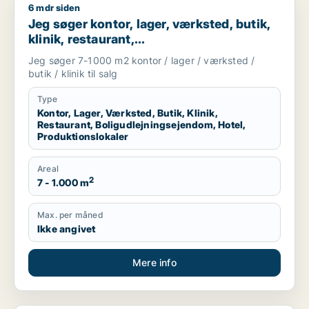
6 mdr siden
Jeg søger kontor, lager, værksted, butik, klinik, restaurant, 
Jeg søger kontor, lager, værksted, butik,
klinik, restaurant,
boligudlejningsejendom, hotel eller
Jeg søger 7-1000 m2 kontor / lager / værksted /
produktionslokaler til salg i Vordingborg,
butik / klinik til salg
Guldborgsund eller Lolland
Type
Kontor, Lager, Værksted, Butik, Klinik,
Restaurant, Boligudlejningsejendom, Hotel,
Produktionslokaler
Areal
2
7 - 1.000 m
Max. per måned
Ikke angivet
Mere info