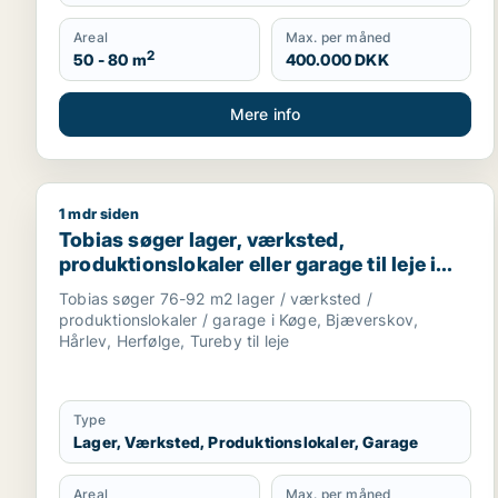
Areal
Max. per måned
2
50 - 80 m
400.000 DKK
Mere info
1 mdr siden
Tobias søger lager, værksted, produktionslokaler ell
Tobias søger lager, værksted,
produktionslokaler eller garage til leje i
Køge, Bjæverskov eller Hårlev m.fl.
Tobias søger 76-92 m2 lager / værksted /
produktionslokaler / garage i Køge, Bjæverskov,
Hårlev, Herfølge, Tureby til leje
Type
Lager, Værksted, Produktionslokaler, Garage
Areal
Max. per måned