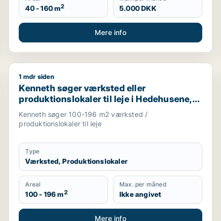
2
40 - 160 m
5.000 DKK
Mere info
1 mdr siden
berg eller København S m.fl.
Kenneth søger værksted eller produktionslokaler til l
Kenneth søger værksted eller
produktionslokaler til leje i Hedehusene,
Greve eller Ølstykke m.fl.
Kenneth søger 100-196 m2 værksted /
produktionslokaler til leje
Type
Værksted, Produktionslokaler
Areal
Max. per måned
2
100 - 196 m
Ikke angivet
Mere info