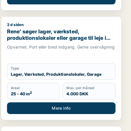
3 d siden
 garage til leje i Storkøbenhavn
Rene’ søger lager, værksted, produktionslokaler eller ga
Rene’ søger lager, værksted,
produktionslokaler eller garage til leje i
Høje Taastrup, Roskilde eller Tune
Opvarmet. Port eller bred indgang. Gerne overvågning
Type
Lager, Værksted, Produktionslokaler, Garage
Areal
Max. per måned
2
25 - 40 m
4.000 DKK
Mere info