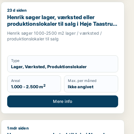
23 d siden
kilde m.fl.
Henrik søger lager, værksted eller produktionslokaler ti
Henrik søger lager, værksted eller
produktionslokaler til salg i Høje Taastrup,
Ishøj eller Greve m.fl.
Henrik søger 1000-2500 m2 lager / værksted /
produktionslokaler til salg
Type
Lager, Værksted, Produktionslokaler
Areal
Max. per måned
2
1.000 - 2.500 m
Ikke angivet
Mere info
1 mdr siden
vervsgrund, boligudlejningsejendom eller garage til salg i 
Usman søger værksted til leje i Nørrebro, København 