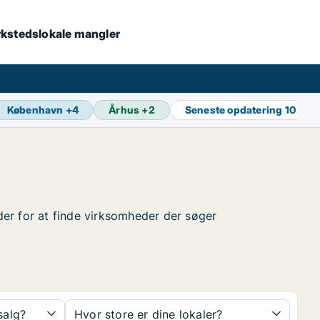
værkstedslokale mangler
København
+
4
Århus
+
2
Seneste opdatering
10 min
nder for at finde virksomheder der søger
 salg?
Hvor store er dine lokaler?