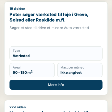
19 d siden
uktionslokaler eller garage til leje i Roskilde
Peter søger værksted til leje i Greve, Solrød eller Ros
Peter søger værksted til leje i Greve,
Solrød eller Roskilde m.fl.
Søger et sted til drive et mindre Auto værksted
Type
Værksted
Areal
Max. per måned
2
60 - 180 m
Ikke angivet
Mere info
27 d siden
 Solrød Strand, Karlslunde eller Køge
Hussein søger lager, værksted, butik, restaurant, erh