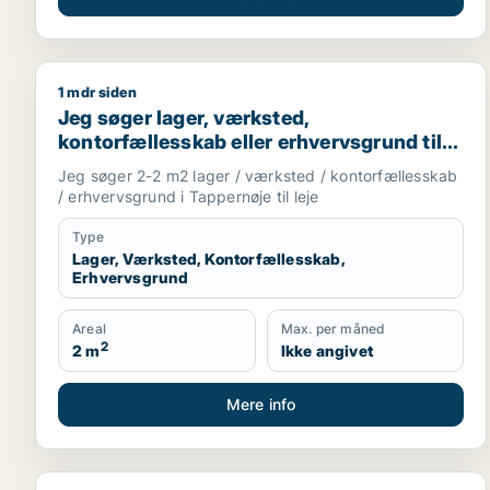
1 mdr siden
Jeg søger lager, værksted, kontorfællesskab eller e
Jeg søger lager, værksted,
kontorfællesskab eller erhvervsgrund til
leje i Tappernøje
Jeg søger 2-2 m2 lager / værksted / kontorfællesskab
/ erhvervsgrund i Tappernøje til leje
Type
Lager, Værksted, Kontorfællesskab,
Erhvervsgrund
Areal
Max. per måned
2
2 m
Ikke angivet
Mere info