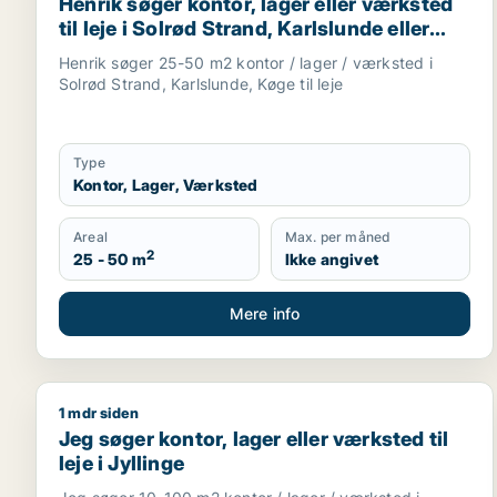
Henrik søger kontor, lager eller værksted
til leje i Solrød Strand, Karlslunde eller
Køge
Henrik søger 25-50 m2 kontor / lager / værksted i
Solrød Strand, Karlslunde, Køge til leje
Type
Kontor, Lager, Værksted
Areal
Max. per måned
2
25 - 50 m
Ikke angivet
Mere info
1 mdr siden
Jeg søger kontor, lager eller værksted til leje i Jyl
Jeg søger kontor, lager eller værksted til
leje i Jyllinge