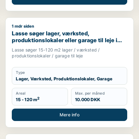
1 mdr siden
rhvervsgrund til leje i Tappernøje
Lasse søger lager, værksted, produktionslokaler eller
Lasse søger lager, værksted,
produktionslokaler eller garage til leje i
Storkøbenhavn
Lasse søger 15-120 m2 lager / værksted /
produktionslokaler / garage til leje
Type
Lager, Værksted, Produktionslokaler, Garage
Areal
Max. per måned
2
15 - 120 m
10.000 DKK
Mere info