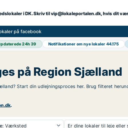
dslokaler i DK. Skriv til vip@lokaleportalen.dk, hvis dit 
okaler på facebook
pdaterede 24h
39
Notifikationer om nye lokaler
44.175
es på Region Sjælland
ælland? Start din udlejningsproces her. Brug filteret heru
en.dk
.
e:
Værksted
Er dine lokaler til leje eller