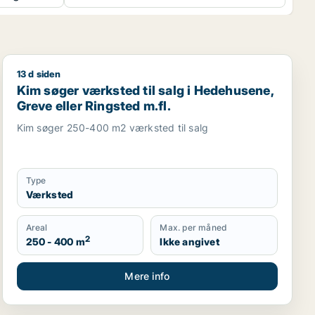
13 d siden
kaler til leje i Holmegaard, Næstved eller Tappernøje
Kim søger værksted til salg i Hedehusene, Greve eller 
Kim søger værksted til salg i Hedehusene,
Greve eller Ringsted m.fl.
Kim søger 250-400 m2 værksted til salg
Type
Værksted
Areal
Max. per måned
2
250 - 400 m
Ikke angivet
Mere info