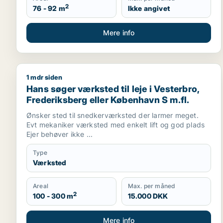
2
76 - 92 m
Ikke angivet
Mere info
1 mdr siden
Hans søger værksted til leje i Vesterbro, Frederiks
Hans søger værksted til leje i Vesterbro,
Frederiksberg eller København S m.fl.
Ønsker sted til snedkerværksted der larmer meget.
Evt mekaniker værksted med enkelt lift og god plads
Ejer behøver ikke ...
Type
Værksted
Areal
Max. per måned
2
100 - 300 m
15.000 DKK
Mere info