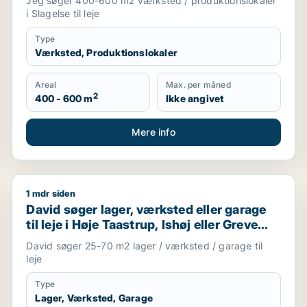
Jeg søger 400-600 m2 værksted / produktionslokaler
i Slagelse til leje
Type
Værksted, Produktionslokaler
Areal
Max. per måned
2
400 - 600 m
Ikke angivet
Mere info
1 mdr siden
David søger lager, værksted eller garage til leje i Høj
David søger lager, værksted eller garage
til leje i Høje Taastrup, Ishøj eller Greve
m.fl.
David søger 25-70 m2 lager / værksted / garage til
leje
Type
Lager, Værksted, Garage