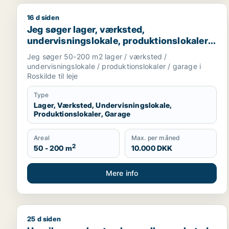
16 d siden
Jeg søger lager, værksted, undervisningslokale, prod
Jeg søger lager, værksted,
undervisningslokale, produktionslokaler
eller garage til leje i Roskilde
Jeg søger 50-200 m2 lager / værksted /
undervisningslokale / produktionslokaler / garage i
Roskilde til leje
Type
Lager, Værksted, Undervisningslokale,
Produktionslokaler, Garage
Areal
Max. per måned
2
50 - 200 m
10.000 DKK
Mere info
25 d siden
Henrik søger kontor, lager eller værksted til leje i