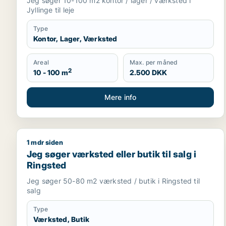
Jeg søger 10-100 m2 kontor / lager / værksted i
Jyllinge til leje
Type
Kontor, Lager, Værksted
Areal
Max. per måned
2
10 - 100 m
2.500 DKK
Mere info
1 mdr siden
Jeg søger værksted eller butik til salg i Ringsted
Jeg søger værksted eller butik til salg i
Ringsted
Jeg søger 50-80 m2 værksted / butik i Ringsted til
salg
Type
Værksted, Butik