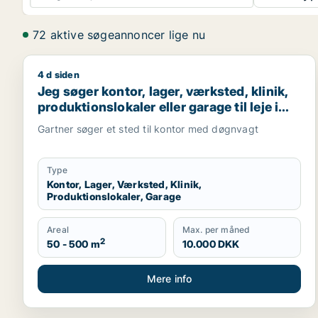
72 aktive søgeannoncer lige nu
4 d siden
Jeg søger kontor, lager, værksted, klinik, produktio
Jeg søger kontor, lager, værksted, klinik,
produktionslokaler eller garage til leje i
Holbæk
Gartner søger et sted til kontor med døgnvagt
Type
Kontor, Lager, Værksted, Klinik,
Produktionslokaler, Garage
Areal
Max. per måned
2
50 - 500 m
10.000 DKK
Mere info