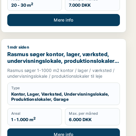
2
20 - 30 m
7.000 DKK
Mere info
1 mdr siden
eje i Hedehusene, Greve eller Ølstykke m.fl.
Rasmus søger kontor, lager, værksted, undervisningsloka
Rasmus søger kontor, lager, værksted,
undervisningslokale, produktionslokaler
eller garage til leje i Slangerup,
Rasmus søger 1-1000 m2 kontor / lager / værksted /
Frederikssund eller Ølstykke m.fl.
undervisningslokale / produktionslokaler til leje
Type
Kontor, Lager, Værksted, Undervisningslokale,
Produktionslokaler, Garage
Areal
Max. per måned
2
1 - 1.000 m
6.000 DKK
Mere info