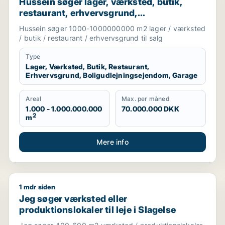
Hussein søger lager, værksted, butik,
restaurant, erhvervsgrund,
boligudlejningsejendom eller garage til
Hussein søger 1000-1000000000 m2 lager / værksted
salg i Greve, Solrød eller Roskilde m.fl.
/ butik / restaurant / erhvervsgrund til salg
Type
Lager, Værksted, Butik, Restaurant,
Erhvervsgrund, Boligudlejningsejendom, Garage
Areal
Max. per måned
1.000 - 1.000.000.000
70.000.000 DKK
2
m
Mere info
1 mdr siden
linge
Jeg søger værksted eller produktionslokaler til leje i
Jeg søger værksted eller
produktionslokaler til leje i Slagelse