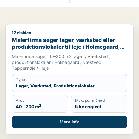
12 d siden
nslokaler eller garage til leje i Holbæk
Malerfirma søger lager, værksted eller produktionslo
Malerfirma søger lager, værksted eller
produktionslokaler til leje i Holmegaard,
Næstved eller Tappernøje
Malerfirma søger 40-200 m2 lager / værksted /
produktionslokaler i Holmegaard, Næstved,
Tappernøje til leje
Type
Lager, Værksted, Produktionslokaler
Areal
Max. per måned
2
40 - 200 m
Ikke angivet
Mere info