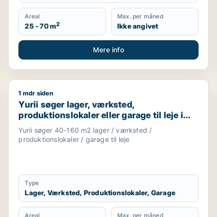
Areal
Max. per måned
2
25 - 70 m
Ikke angivet
Mere info
1 mdr siden
er garage til leje i Køge, Bjæverskov eller Hårlev m.fl.
Yurii søger lager, værksted, produktionslokaler eller 
Yurii søger lager, værksted,
produktionslokaler eller garage til leje i
Region Sjælland
Yurii søger 40-160 m2 lager / værksted /
produktionslokaler / garage til leje
Type
Lager, Værksted, Produktionslokaler, Garage
Areal
Max. per måned