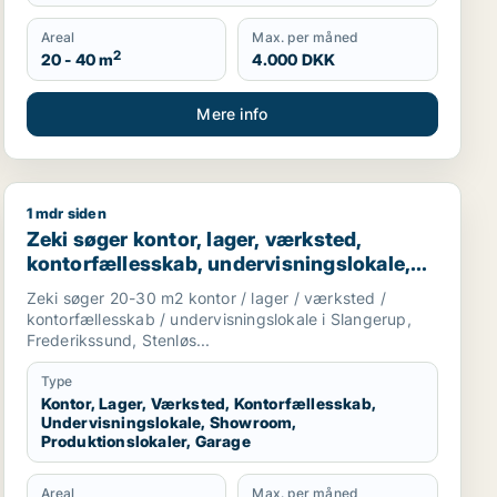
Areal
Max. per måned
2
20 - 40 m
4.000 DKK
Mere info
1 mdr siden
garage til leje i Region Sjælland
Zeki søger kontor, lager, værksted, kontorfællesskab, u
Zeki søger kontor, lager, værksted,
kontorfællesskab, undervisningslokale,
showroom, produktionslokaler eller
Zeki søger 20-30 m2 kontor / lager / værksted /
garage til leje i Slangerup, Frederikssund
kontorfællesskab / undervisningslokale i Slangerup,
eller Stenløse m.fl.
Frederikssund, Stenløs...
Type
Kontor, Lager, Værksted, Kontorfællesskab,
Undervisningslokale, Showroom,
Produktionslokaler, Garage
Areal
Max. per måned