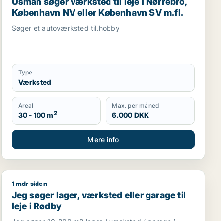
Usman søger værksted til leje i Nørrebro,
København NV eller København SV m.fl.
Søger et autoværksted til.hobby
Type
Værksted
Areal
Max. per måned
2
30 - 100 m
6.000 DKK
Mere info
1 mdr siden
 Slagelse
Jeg søger lager, værksted eller garage til leje i Rødby
Jeg søger lager, værksted eller garage til
leje i Rødby