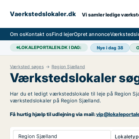
Vaerkstedslokaler.dk
Vi samler ledige værkste
Om os
Kontakt os
Find lejer
Opret annonce
Værkstedsl
LOKALEPORTALEN.DK I DAG:
Nye i dag
38
O
Værksted søges
Region Sjælland
Værkstedslokaler søg
Har du et ledigt værkstedslokale til leje på Region Sj
værkstedslokaler på Region Sjælland.
Få hurtig hjælp til udlejning via mail:
vip@lokaleportal
Region Sjælland
Lokaletyp