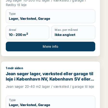
Jeg søger 10-200 m2 lager / værksted / garage i
Rødby til leje
Type
Lager, Værksted, Garage
Areal
Max. per måned
2
10 - 200 m
Ikke angivet
Mere info
1 mdr siden
e Taastrup, Ishøj eller Greve m.fl.
Jean søger lager, værksted eller garage til leje i Køb
Jean søger lager, værksted eller garage til
leje i København NV, København SV eller
Valby m.fl.
Jean søger 20-40 m2 lager / værksted / garage til leje
Type
Lager, Værksted, Garage