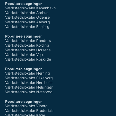
Populære søgninger
Værkstedslokaler København
Værkstedslokaler Aarhus
Værkstedslokaler Odense
Værkstedslokaler Aalborg
Værkstedslokaler Esbjerg
Populære søgninger
Værkstedslokaler Randers
Værkstedslokaler Kolding
Værkstedslokaler Horsens
Værkstedslokaler Vejle
Værkstedslokaler Roskilde
Populære søgninger
Værkstedslokaler Herning
Værkstedslokaler Silkeborg
Værkstedslokaler Hørsholm
Værkstedslokaler Helsingør
Værkstedslokaler Næstved
Populære søgninger
Værkstedslokaler Viborg
Værkstedslokaler Fredericia
Værkstedslokaler Køge