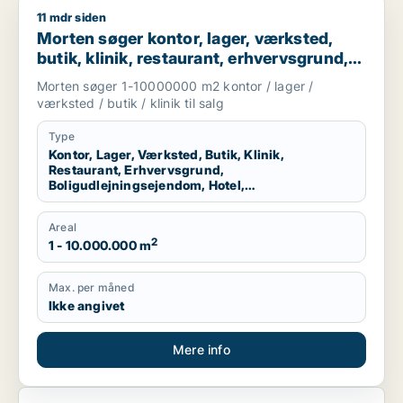
11 mdr siden
Morten søger kontor, lager, værksted, butik, klinik, restauran
Morten søger kontor, lager, værksted,
butik, klinik, restaurant, erhvervsgrund,
boligudlejningsejendom, hotel eller
Morten søger 1-10000000 m2 kontor / lager /
produktionslokaler til salg i Region
værksted / butik / klinik til salg
Nordjylland
Type
Kontor, Lager, Værksted, Butik, Klinik,
Restaurant, Erhvervsgrund,
Boligudlejningsejendom, Hotel,
Produktionslokaler
Areal
2
1 - 10.000.000 m
Max. per måned
Ikke angivet
Mere info