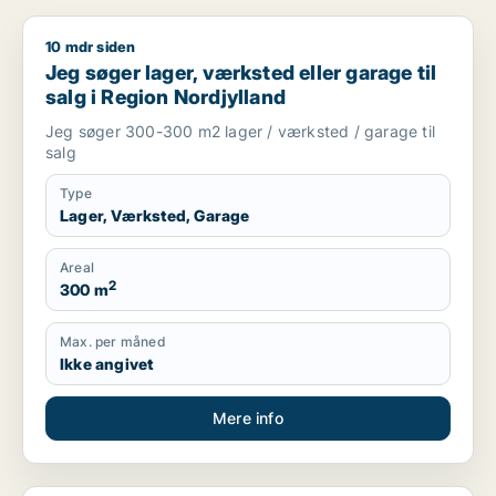
10 mdr siden
Jeg søger lager, værksted eller garage til salg i Region Nord
Jeg søger lager, værksted eller garage til
salg i Region Nordjylland
Jeg søger 300-300 m2 lager / værksted / garage til
salg
Type
Lager, Værksted, Garage
Areal
2
300 m
Max. per måned
Ikke angivet
Mere info