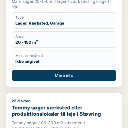
Marc søger 20-150 m2 lager / værksted / garage til
leje
Type
Lager, Værksted, Garage
Areal
2
20 - 150 m
Max. per måned
Ikke angivet
Mere info
22 d siden
Tommy søger værksted eller produktionslokaler til leje i Støv
Tommy søger værksted eller
produktionslokaler til leje i Støvring
Tommy søger 100-300 m2 værksted /