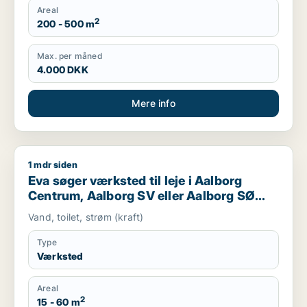
Areal
2
200 - 500 m
Max. per måned
4.000 DKK
Mere info
1 mdr siden
Eva søger værksted til leje i Aalborg Centrum, Aalborg SV el
Eva søger værksted til leje i Aalborg
Centrum, Aalborg SV eller Aalborg SØ
m.fl.
Vand, toilet, strøm (kraft)
Type
Værksted
Areal
2
15 - 60 m