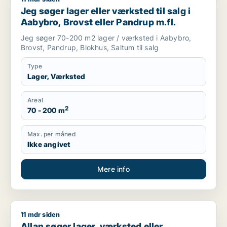
Jeg søger lager eller værksted til salg i
Aabybro, Brovst eller Pandrup m.fl.
Jeg søger 70-200 m2 lager / værksted i Aabybro,
Brovst, Pandrup, Blokhus, Saltum til salg
Type
Lager, Værksted
Areal
2
70 - 200 m
Max. per måned
Ikke angivet
Mere info
11 mdr siden
Allan søger lager, værksted eller erhvervsgrund til salg i Thi
Allan søger lager, værksted eller