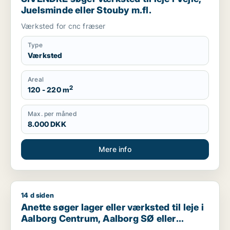
Juelsminde eller Stouby m.fl.
Værksted for cnc fræser
Type
Værksted
Areal
2
120 - 220 m
Max. per måned
8.000 DKK
Mere info
14 d siden
Anette søger lager eller værksted til leje i Aalborg Centrum, 
Anette søger lager eller værksted til leje i
Aalborg Centrum, Aalborg SØ eller
Aalborg Øst m.fl.