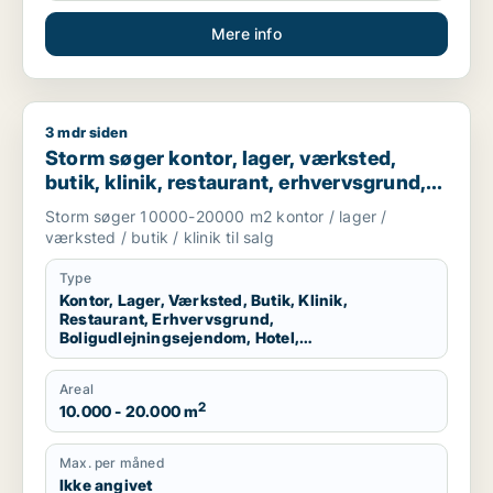
Mere info
3 mdr siden
Storm søger kontor, lager, værksted, butik, klinik, restaurant
Storm søger kontor, lager, værksted,
butik, klinik, restaurant, erhvervsgrund,
boligudlejningsejendom, hotel,
Storm søger 10000-20000 m2 kontor / lager /
produktionslokaler eller garage til salg i
værksted / butik / klinik til salg
Vallensbæk, Ballerup eller Allerød m.fl.
Type
Kontor, Lager, Værksted, Butik, Klinik,
Restaurant, Erhvervsgrund,
Boligudlejningsejendom, Hotel,
Produktionslokaler, Garage
Areal
2
10.000 - 20.000 m
Max. per måned
Ikke angivet