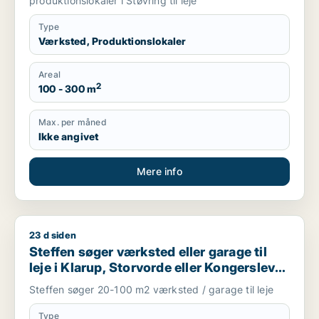
produktionslokaler i Støvring til leje
Type
Værksted, Produktionslokaler
Areal
2
100 - 300 m
Max. per måned
Ikke angivet
Mere info
23 d siden
Steffen søger værksted eller garage til leje i Klarup, Storvord
Steffen søger værksted eller garage til
leje i Klarup, Storvorde eller Kongerslev
m.fl.
Steffen søger 20-100 m2 værksted / garage til leje
Type