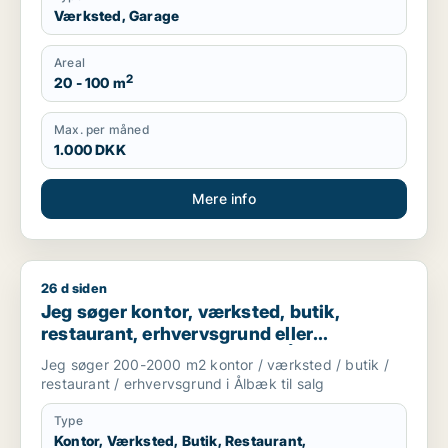
Værksted, Garage
Areal
2
20 - 100 m
Max. per måned
1.000 DKK
Mere info
26 d siden
Jeg søger kontor, værksted, butik, restaurant, erhvervsgrund 
Jeg søger kontor, værksted, butik,
restaurant, erhvervsgrund eller
produktionslokaler til salg i Ålbæk
Jeg søger 200-2000 m2 kontor / værksted / butik /
restaurant / erhvervsgrund i Ålbæk til salg
Type
Kontor, Værksted, Butik, Restaurant,