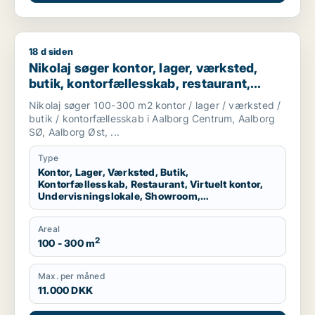
18 d siden
Nikolaj søger kontor, lager, værksted, butik, kontorfællesska
Nikolaj søger kontor, lager, værksted,
butik, kontorfællesskab, restaurant,
virtuelt kontor, undervisningslokale,
Nikolaj søger 100-300 m2 kontor / lager / værksted /
showroom, erhvervsgrund,
butik / kontorfællesskab i Aalborg Centrum, Aalborg
produktionslokaler eller garage til leje i
SØ, Aalborg Øst, ...
Aalborg Centrum, Aalborg SØ eller
Type
Aalborg Øst m.fl.
Kontor, Lager, Værksted, Butik,
Kontorfællesskab, Restaurant, Virtuelt kontor,
Undervisningslokale, Showroom,
Erhvervsgrund, Produktionslokaler, Garage
Areal
2
100 - 300 m
Max. per måned
11.000 DKK