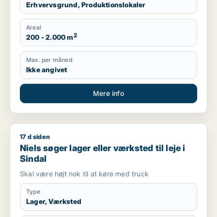
Erhvervsgrund, Produktionslokaler
Areal
2
200 - 2.000 m
Max. per måned
Ikke angivet
Mere info
17 d siden
Niels søger lager eller værksted til leje i Sindal
Niels søger lager eller værksted til leje i
Sindal
Skal være højt nok til at køre med truck
Type
Lager, Værksted