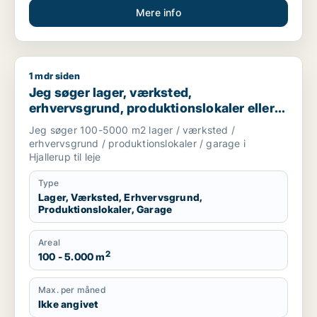
Mere info
1 mdr siden
Jeg søger lager, værksted, erhvervsgrund, produktionslokaler e
Jeg søger lager, værksted,
erhvervsgrund, produktionslokaler eller
garage til leje i Hjallerup
Jeg søger 100-5000 m2 lager / værksted /
erhvervsgrund / produktionslokaler / garage i
Hjallerup til leje
Type
Lager, Værksted, Erhvervsgrund,
Produktionslokaler, Garage
Areal
2
100 - 5.000 m
Max. per måned
Ikke angivet