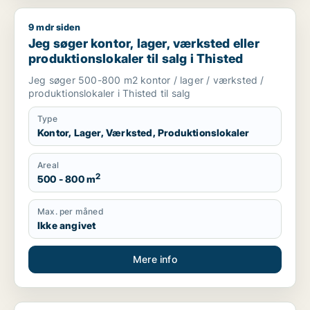
9 mdr siden
Jeg søger kontor, lager, værksted eller produktionslokaler til
Jeg søger kontor, lager, værksted eller
produktionslokaler til salg i Thisted
Jeg søger 500-800 m2 kontor / lager / værksted /
produktionslokaler i Thisted til salg
Type
Kontor, Lager, Værksted, Produktionslokaler
Areal
2
500 - 800 m
Max. per måned
Ikke angivet
Mere info