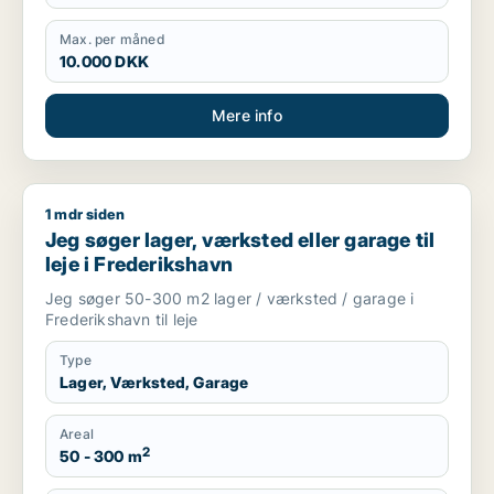
Max. per måned
10.000 DKK
Mere info
1 mdr siden
Jeg søger lager, værksted eller garage til leje i Frederikshav
Jeg søger lager, værksted eller garage til
leje i Frederikshavn
Jeg søger 50-300 m2 lager / værksted / garage i
Frederikshavn til leje
Type
Lager, Værksted, Garage
Areal
2
50 - 300 m