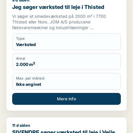
9 d siden
Jeg søger værksted til leje i Thisted
Jeg søger værksted til leje i Thisted
Vi søger et smedeværksted på 2000 m² i 7700
Thisted eller Nors. JOM A/S producerer
fødevaremaskiner og industriløsninger ...
Type
Værksted
Areal
2
2.000 m
Max. per måned
Ikke angivet
Mere info
11 d siden
SIVENDRE søger værksted til leje i Vejle, Juelsminde eller St
SIVENDRE søger værksted til leje i Vejle,