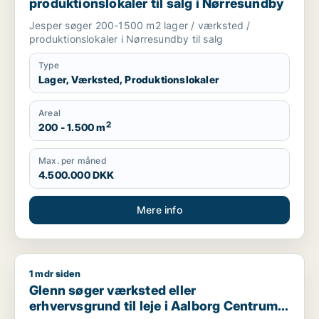
produktionslokaler til salg i Nørresundby
Jesper søger 200-1500 m2 lager / værksted /
produktionslokaler i Nørresundby til salg
Type
Lager, Værksted, Produktionslokaler
Areal
2
200 - 1.500 m
Max. per måned
4.500.000 DKK
Mere info
1 mdr siden
Glenn søger værksted eller erhvervsgrund til leje i Aalborg 
Glenn søger værksted eller
erhvervsgrund til leje i Aalborg Centrum,