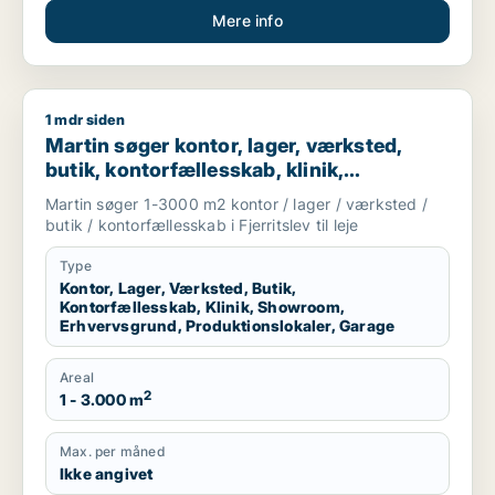
Mere info
1 mdr siden
Martin søger kontor, lager, værksted, butik, kontorfællesskab,
Martin søger kontor, lager, værksted,
butik, kontorfællesskab, klinik,
showroom, erhvervsgrund,
Martin søger 1-3000 m2 kontor / lager / værksted /
produktionslokaler eller garage til leje i
butik / kontorfællesskab i Fjerritslev til leje
Fjerritslev
Type
Kontor, Lager, Værksted, Butik,
Kontorfællesskab, Klinik, Showroom,
Erhvervsgrund, Produktionslokaler, Garage
Areal
2
1 - 3.000 m
Max. per måned
Ikke angivet