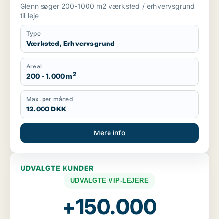
Aalborg SV eller Aalborg SØ m.fl.
Glenn søger 200-1000 m2 værksted / erhvervsgrund
til leje
Type
Værksted, Erhvervsgrund
Areal
2
200 - 1.000 m
Max. per måned
12.000 DKK
Mere info
UDVALGTE KUNDER
UDVALGTE VIP-LEJERE
+150.000