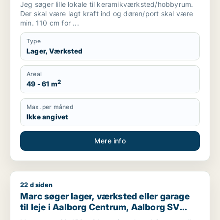
Jeg søger lille lokale til keramikværksted/hobbyrum.
Der skal være lagt kraft ind og døren/port skal være
min. 110 cm for ...
Type
Lager, Værksted
Areal
2
49 - 61 m
Max. per måned
Ikke angivet
Mere info
22 d siden
Marc søger lager, værksted eller garage til leje i Aalborg Ce
Marc søger lager, værksted eller garage
til leje i Aalborg Centrum, Aalborg SV
eller Aalborg SØ m.fl.