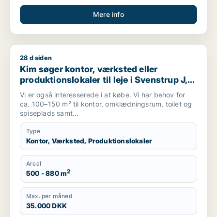
Mere info
28 d siden
Kim søger kontor, værksted eller produktionslokaler til leje i 
Kim søger kontor, værksted eller
produktionslokaler til leje i Svenstrup J,
Nibe eller Gistrup m.fl.
Vi er også interesserede i at købe. Vi har behov for
ca. 100–150 m² til kontor, omklædningsrum, toilet og
spiseplads samt...
Type
Kontor, Værksted, Produktionslokaler
Areal
2
500 - 880 m
Max. per måned
35.000 DKK