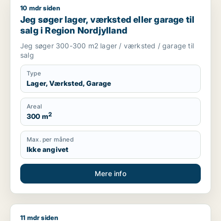
10 mdr siden
Jeg søger lager, værksted eller garage til salg i Region Nord
Jeg søger lager, værksted eller garage til
salg i Region Nordjylland
Jeg søger 300-300 m2 lager / værksted / garage til
salg
Type
Lager, Værksted, Garage
Areal
2
300 m
Max. per måned
Ikke angivet
Mere info
11 mdr siden
Jeg søger kontor, lager, værksted, butik, restaurant, erhverv