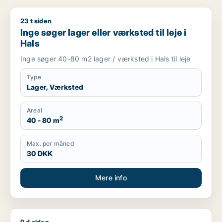
23 t siden
Inge søger lager eller værksted til leje i Hals
Inge søger lager eller værksted til leje i
Hals
Inge søger 40-80 m2 lager / værksted i Hals til leje
Type
Lager, Værksted
Areal
2
40 - 80 m
Max. per måned
30 DKK
Mere info