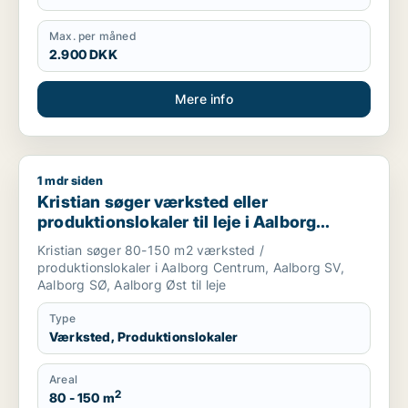
Max. per måned
2.900 DKK
Mere info
1 mdr siden
Kristian søger værksted eller produktionslokaler til leje i Aa
Kristian søger værksted eller
produktionslokaler til leje i Aalborg
Centrum, Aalborg SV eller Aalborg SØ
Kristian søger 80-150 m2 værksted /
m.fl.
produktionslokaler i Aalborg Centrum, Aalborg SV,
Aalborg SØ, Aalborg Øst til leje
Type
Værksted, Produktionslokaler
Areal
2
80 - 150 m