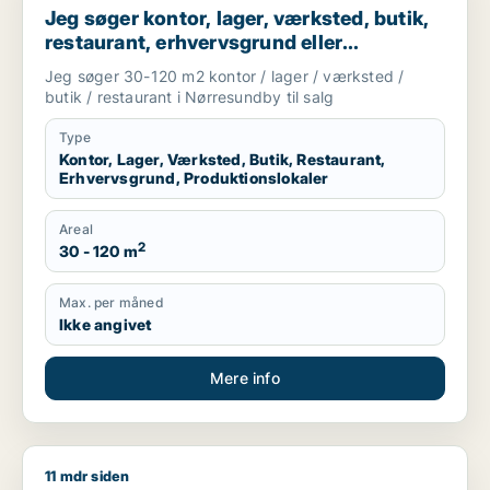
Jeg søger kontor, lager, værksted, butik,
restaurant, erhvervsgrund eller
produktionslokaler til salg i Nørresundby
Jeg søger 30-120 m2 kontor / lager / værksted /
butik / restaurant i Nørresundby til salg
Type
Kontor, Lager, Værksted, Butik, Restaurant,
Erhvervsgrund, Produktionslokaler
Areal
2
30 - 120 m
Max. per måned
Ikke angivet
Mere info
11 mdr siden
Morten søger kontor, lager, værksted, butik, klinik, restauran