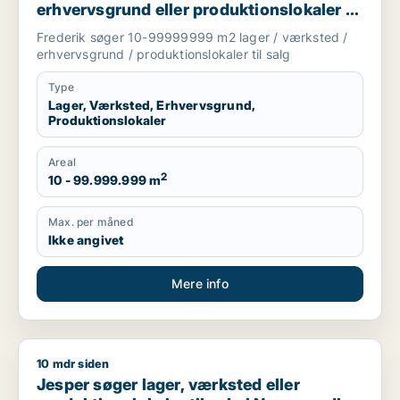
erhvervsgrund eller produktionslokaler til
salg i Holstebro, Thisted eller Skive m.fl.
Frederik søger 10-99999999 m2 lager / værksted /
erhvervsgrund / produktionslokaler til salg
Type
Lager, Værksted, Erhvervsgrund,
Produktionslokaler
Areal
2
10 - 99.999.999 m
Max. per måned
Ikke angivet
Mere info
10 mdr siden
Jesper søger lager, værksted eller produktionslokaler til sa
Jesper søger lager, værksted eller