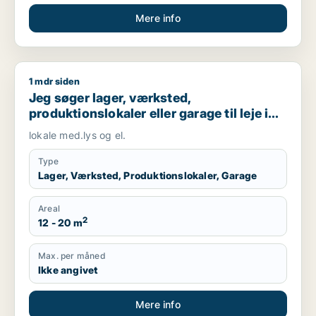
Mere info
1 mdr siden
Jeg søger lager, værksted, produktionslokaler eller garage til 
Jeg søger lager, værksted,
produktionslokaler eller garage til leje i
Tjele, Fårup eller Mariagerfjord m.fl.
lokale med.lys og el.
Type
Lager, Værksted, Produktionslokaler, Garage
Areal
2
12 - 20 m
Max. per måned
Ikke angivet
Mere info