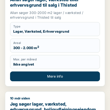
erhvervsgrund til salg i Thisted
Allan søger 300-2000 m2 lager / værksted /
erhvervsgrund i Thisted til salg
Type
Lager, Værksted, Erhvervsgrund
Areal
2
300 - 2.000 m
Max. per måned
Ikke angivet
Mere info
10 mdr siden
Jeg søger lager, værksted, erhvervsgrund, boligudlejningseje
Jeg søger lager, værksted,
erhvervsgrund, boligudlejningsejendom