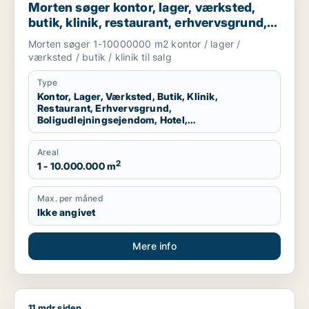
Morten søger kontor, lager, værksted,
butik, klinik, restaurant, erhvervsgrund,
boligudlejningsejendom, hotel eller
Morten søger 1-10000000 m2 kontor / lager /
produktionslokaler til salg i Region
værksted / butik / klinik til salg
Nordjylland
Type
Kontor, Lager, Værksted, Butik, Klinik,
Restaurant, Erhvervsgrund,
Boligudlejningsejendom, Hotel,
Produktionslokaler
Areal
2
1 - 10.000.000 m
Max. per måned
Ikke angivet
Mere info
11 mdr siden
Jeg søger lager eller værksted til salg i Aabybro, Brovst elle