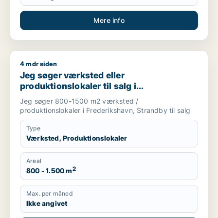
Mere info
4 mdr siden
Jeg søger værksted eller produktionslokaler til salg i Freder
Jeg søger værksted eller
produktionslokaler til salg i
Frederikshavn eller Strandby
Jeg søger 800-1500 m2 værksted /
produktionslokaler i Frederikshavn, Strandby til salg
Type
Værksted, Produktionslokaler
Areal
2
800 - 1.500 m
Max. per måned
Ikke angivet