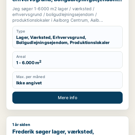
eller produktionslokaler til salg i Aalborg
Jeg søger 1-6000 m2 lager / værksted /
Centrum, Aalborg SV eller Aalborg SØ
erhvervsgrund / boligudlejningsejendom /
m.fl.
produktionslokaler i Aalborg Centrum, Aalb...
Type
Lager, Værksted, Erhvervsgrund,
Boligudlejningsejendom, Produktionslokaler
Areal
2
1 - 6.000 m
Max. per måned
Ikke angivet
Mere info
1 år siden
Frederik søger lager, værksted, erhvervsgrund eller produktion
Frederik søger lager, værksted,