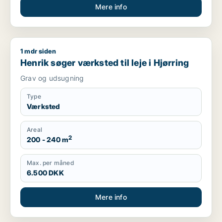
Mere info
1 mdr siden
Henrik søger værksted til leje i Hjørring
Henrik søger værksted til leje i Hjørring
Grav og udsugning
Type
Værksted
Areal
2
200 - 240 m
Max. per måned
6.500 DKK
Mere info