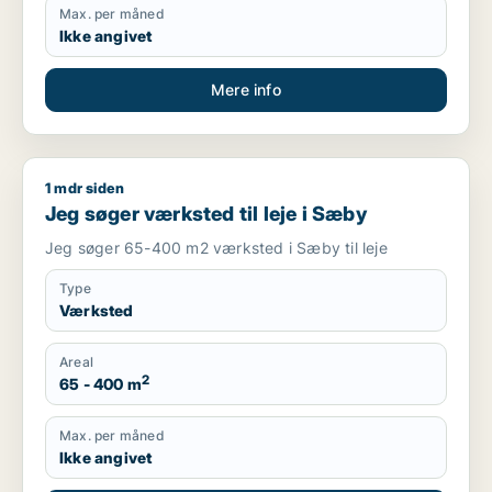
Max. per måned
Ikke angivet
Mere info
1 mdr siden
Jeg søger værksted til leje i Sæby
Jeg søger værksted til leje i Sæby
Jeg søger 65-400 m2 værksted i Sæby til leje
Type
Værksted
Areal
2
65 - 400 m
Max. per måned
Ikke angivet