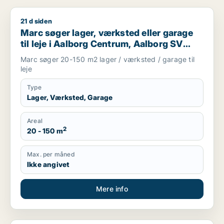
21 d siden
Marc søger lager, værksted eller garage til leje i Aalborg Ce
Marc søger lager, værksted eller garage
til leje i Aalborg Centrum, Aalborg SV
eller Aalborg SØ m.fl.
Marc søger 20-150 m2 lager / værksted / garage til
leje
Type
Lager, Værksted, Garage
Areal
2
20 - 150 m
Max. per måned
Ikke angivet
Mere info