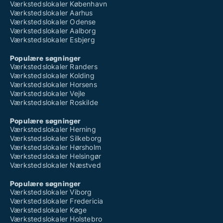
Værkstedslokaler København
Værkstedslokaler Aarhus
Værkstedslokaler Odense
Værkstedslokaler Aalborg
Værkstedslokaler Esbjerg
Populære søgninger
Værkstedslokaler Randers
Værkstedslokaler Kolding
Værkstedslokaler Horsens
Værkstedslokaler Vejle
Værkstedslokaler Roskilde
Populære søgninger
Værkstedslokaler Herning
Værkstedslokaler Silkeborg
Værkstedslokaler Hørsholm
Værkstedslokaler Helsingør
Værkstedslokaler Næstved
Populære søgninger
Værkstedslokaler Viborg
Værkstedslokaler Fredericia
Værkstedslokaler Køge
Værkstedslokaler Holstebro