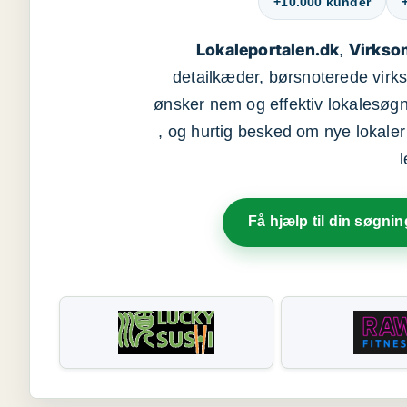
+10.000 kunder
Lokaleportalen.dk
Virkso
,
detailkæder, børsnoterede vir
ønsker nem og effektiv lokalesøg
, og hurtig besked om nye lokaler t
Få hjælp til din søgnin