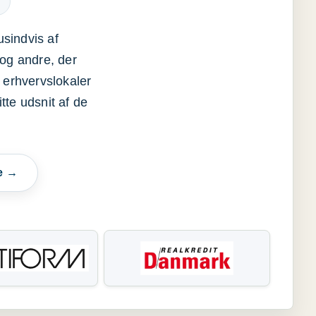
usindvis af
og andre, der
 erhvervslokaler
itte udsnit af de
e →