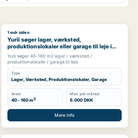
1 mdr siden
kilde m.fl.
Yurii søger lager, værksted, produktionslokaler eller ga
Yurii søger lager, værksted,
produktionslokaler eller garage til leje i
Region Sjælland
Yurii søger 40-160 m2 lager / værksted /
produktionslokaler / garage til leje
Type
Lager, Værksted, Produktionslokaler, Garage
Areal
Max. per måned
2
40 - 160 m
5.000 DKK
Mere info