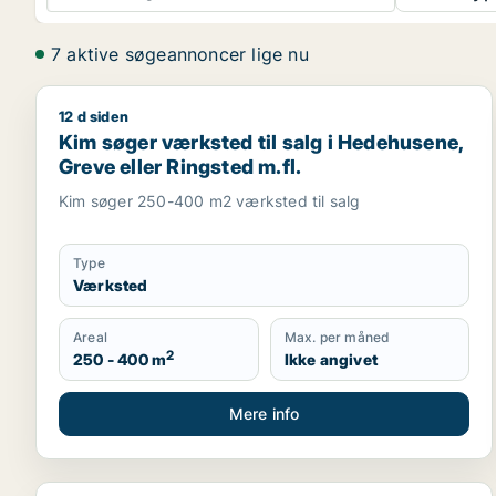
7 aktive søgeannoncer lige nu
12 d siden
Kim søger værksted til salg i Hedehusene, Greve el
Kim søger værksted til salg i Hedehusene,
Greve eller Ringsted m.fl.
Kim søger 250-400 m2 værksted til salg
Type
Værksted
Areal
Max. per måned
2
250 - 400 m
Ikke angivet
Mere info