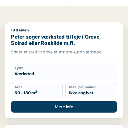
19 d siden
ler Ringsted m.fl.
Peter søger værksted til leje i Greve, Solrød eller Ros
Peter søger værksted til leje i Greve,
Solrød eller Roskilde m.fl.
Søger et sted til drive et mindre Auto værksted
Type
Værksted
Areal
Max. per måned
2
60 - 180 m
Ikke angivet
Mere info