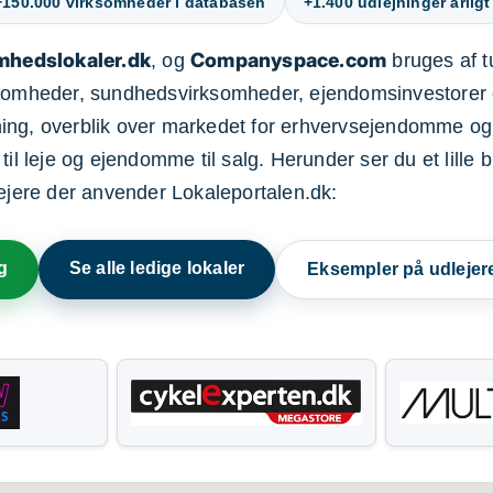
+150.000 virksomheder i databasen
+1.400 udlejninger årligt
mhedslokaler.dk
Companyspace.com
, og
bruges af t
ksomheder, sundhedsvirksomheder, ejendomsinvestorer 
ning, overblik over markedet for erhvervsejendomme og
il leje og ejendomme til salg. Herunder ser du et lille b
lejere der anvender Lokaleportalen.dk:
g
Se alle ledige lokaler
Eksempler på udlejer