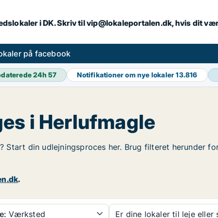
dslokaler i DK. Skriv til vip@lokaleportalen.dk, hvis dit 
okaler på facebook
daterede 24h
57
Notifikationer om nye lokaler
13.816
es i Herlufmagle
e? Start din udlejningsproces her. Brug filteret herunder 
en.dk
.
e:
Værksted
Er dine lokaler til leje eller