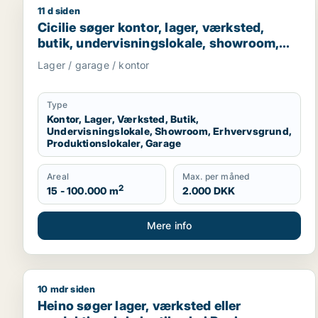
11 d siden
Cicilie søger kontor, lager, værksted, butik, under
Cicilie søger kontor, lager, værksted,
butik, undervisningslokale, showroom,
erhvervsgrund, produktionslokaler eller
Lager / garage / kontor
garage til leje i Region Sjælland eller
Nordsjælland
Type
Kontor, Lager, Værksted, Butik,
Undervisningslokale, Showroom, Erhvervsgrund,
Produktionslokaler, Garage
Areal
Max. per måned
2
15 - 100.000 m
2.000 DKK
Mere info
10 mdr siden
Heino søger lager, værksted eller produktionslokale
Heino søger lager, værksted eller