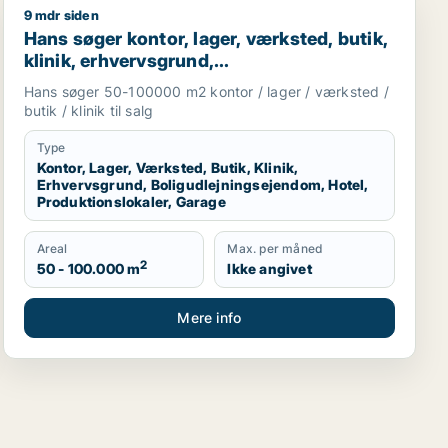
9 mdr siden
r eller garage til leje i Region Sjælland eller Nordsjællan
Hans søger kontor, lager, værksted, butik, klinik, erhv
Hans søger kontor, lager, værksted, butik,
klinik, erhvervsgrund,
boligudlejningsejendom, hotel,
Hans søger 50-100000 m2 kontor / lager / værksted /
produktionslokaler eller garage til salg i
butik / klinik til salg
Region Sjælland
Type
Kontor, Lager, Værksted, Butik, Klinik,
Erhvervsgrund, Boligudlejningsejendom, Hotel,
Produktionslokaler, Garage
Areal
Max. per måned
2
50 - 100.000 m
Ikke angivet
Mere info