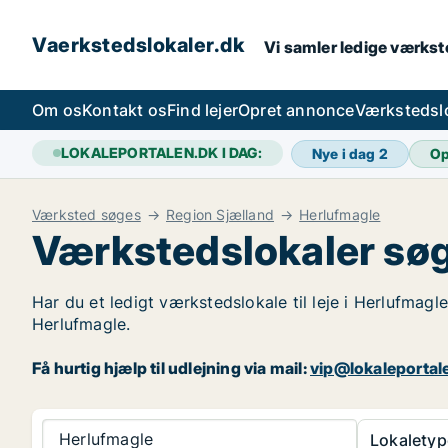
Vaerkstedslokaler.dk
Vi samler ledige værkste
Om os
Kontakt os
Find lejer
Opret annonce
Værkstedsl
LOKALEPORTALEN.DK I DAG:
Nye i dag
2
Op
Værksted søges
Region Sjælland
Herlufmagle
Værkstedslokaler søg
Har du et ledigt værkstedslokale til leje i Herlufmagl
Herlufmagle.
Få hurtig hjælp til udlejning via mail:
vip@lokaleportal
Herlufmagle
Lokaletyp