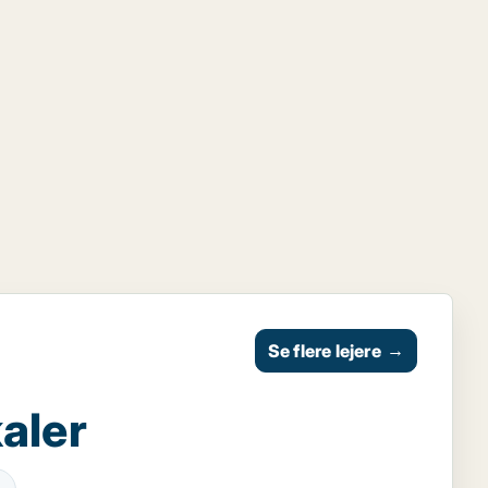
Se flere lejere
→
aler