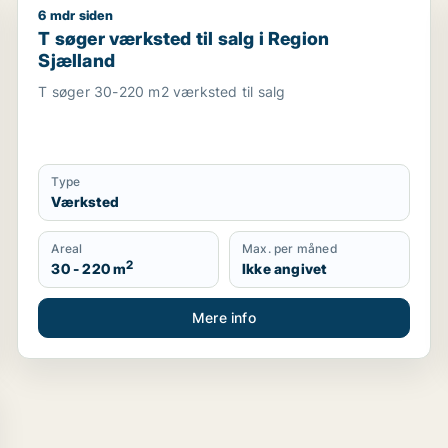
6 mdr siden
visningslokale, showroom, erhvervsgrund, produktionslokale
T søger værksted til salg i Region Sjælland
T søger værksted til salg i Region
Sjælland
T søger 30-220 m2 værksted til salg
Type
Værksted
Areal
Max. per måned
2
30 - 220 m
Ikke angivet
Mere info
r til salg i Region Sjælland