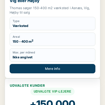
Vig eller Højby
Thomas søger 150-400 m2 værksted i Asnæs, Vig,
Højby til salg
Type
Værksted
Areal
2
150 - 400 m
Max. per måned
Ikke angivet
Mere info
UDVALGTE KUNDER
UDVALGTE VIP-LEJERE
+150.000