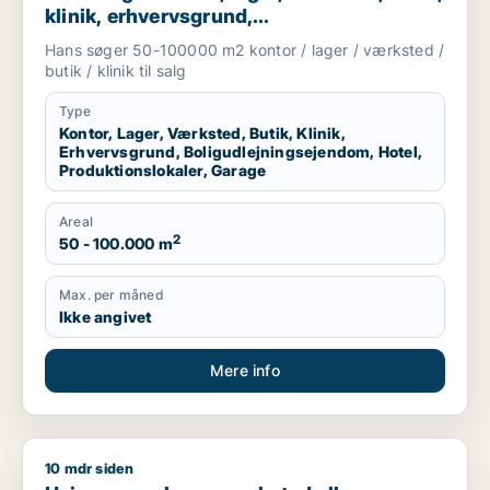
klinik, erhvervsgrund,
boligudlejningsejendom, hotel,
Hans søger 50-100000 m2 kontor / lager / værksted /
produktionslokaler eller garage til salg i
butik / klinik til salg
Region Sjælland
Type
Kontor, Lager, Værksted, Butik, Klinik,
Erhvervsgrund, Boligudlejningsejendom, Hotel,
Produktionslokaler, Garage
Areal
2
50 - 100.000 m
Max. per måned
Ikke angivet
Mere info
10 mdr siden
Heino søger lager, værksted eller produktionslokaler til salg