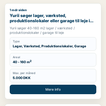
1 mdr siden
Yurii søger lager, værksted, produktionslokaler eller garage ti
Yurii søger lager, værksted,
produktionslokaler eller garage til leje i
Region Sjælland
Yurii søger 40-160 m2 lager / værksted /
produktionslokaler / garage til leje
Type
Lager, Værksted, Produktionslokaler, Garage
Areal
2
40 - 160 m
Max. per måned
5.000 DKK
Mere info