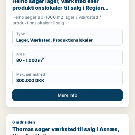
Heino søger lager, værksted eller
produktionslokaler til salg i Region
Sjælland
Heino søger 80-1000 m2 lager / værksted /
produktionslokaler til salg
Type
Lager, Værksted, Produktionslokaler
Areal
2
80 - 1.000 m
Max. per måned
800.000 DKK
Mere info
6 mdr siden
Thomas søger værksted til salg i Asnæs, Vig eller Højby
Thomas søger værksted til salg i Asnæs,