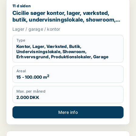
11 d siden
Cicilie søger kontor, lager, værksted, butik, undervisningslo
Cicilie søger kontor, lager, værksted,
butik, undervisningslokale, showroom,
erhvervsgrund, produktionslokaler eller
Lager / garage / kontor
garage til leje i Region Sjælland eller
Nordsjælland
Type
Kontor, Lager, Værksted, Butik,
Undervisningslokale, Showroom,
Erhvervsgrund, Produktionslokaler, Garage
Areal
2
15 - 100.000 m
Max. per måned
2.000 DKK
Mere info