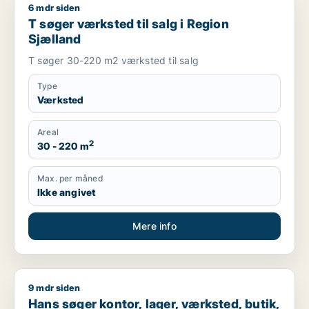
6 mdr siden
T søger værksted til salg i Region Sjælland
T søger værksted til salg i Region
Sjælland
T søger 30-220 m2 værksted til salg
Type
Værksted
Areal
2
30 - 220 m
Max. per måned
Ikke angivet
Mere info
9 mdr siden
Hans søger kontor, lager, værksted, butik, klinik, erhvervsgr
Hans søger kontor, lager, værksted, butik,