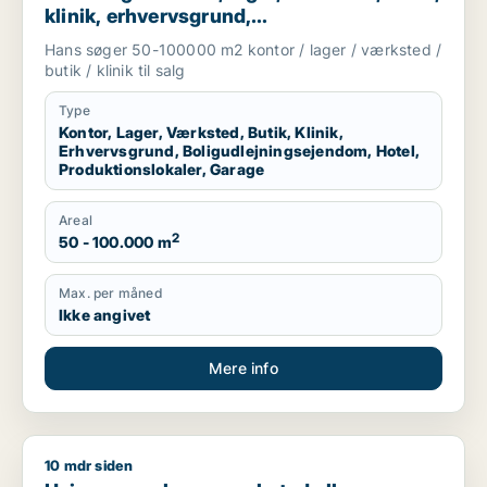
klinik, erhvervsgrund,
boligudlejningsejendom, hotel,
Hans søger 50-100000 m2 kontor / lager / værksted /
produktionslokaler eller garage til salg i
butik / klinik til salg
Region Sjælland
Type
Kontor, Lager, Værksted, Butik, Klinik,
Erhvervsgrund, Boligudlejningsejendom, Hotel,
Produktionslokaler, Garage
Areal
2
50 - 100.000 m
Max. per måned
Ikke angivet
Mere info
10 mdr siden
Heino søger lager, værksted eller produktionslokaler til salg