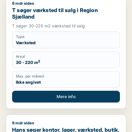
6 mdr siden
T søger værksted til salg i Region Sjælland
T søger værksted til salg i Region
Sjælland
T søger 30-220 m2 værksted til salg
Type
Værksted
Areal
2
30 - 220 m
Max. per måned
Ikke angivet
Mere info
9 mdr siden
Hans søger kontor, lager, værksted, butik, klinik, erhvervsgr
Hans søger kontor, lager, værksted, butik,