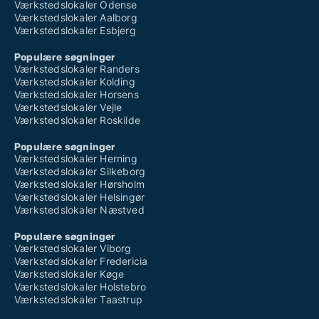
Værkstedslokaler Odense
Værkstedslokaler Aalborg
Værkstedslokaler Esbjerg
Populære søgninger
Værkstedslokaler Randers
Værkstedslokaler Kolding
Værkstedslokaler Horsens
Værkstedslokaler Vejle
Værkstedslokaler Roskilde
Populære søgninger
Værkstedslokaler Herning
Værkstedslokaler Silkeborg
Værkstedslokaler Hørsholm
Værkstedslokaler Helsingør
Værkstedslokaler Næstved
Populære søgninger
Værkstedslokaler Viborg
Værkstedslokaler Fredericia
Værkstedslokaler Køge
Værkstedslokaler Holstebro
Værkstedslokaler Taastrup