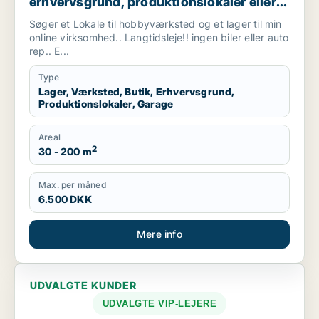
erhvervsgrund, produktionslokaler eller
garage til leje i Vallensbæk, Ishøj eller
Søger et Lokale til hobbyværksted og et lager til min
Sorø m.fl.
online virksomhed.. Langtidsleje!! ingen biler eller auto
rep.. E...
Type
Lager, Værksted, Butik, Erhvervsgrund,
Produktionslokaler, Garage
Areal
2
30 - 200 m
Max. per måned
6.500 DKK
Mere info
UDVALGTE KUNDER
UDVALGTE VIP-LEJERE