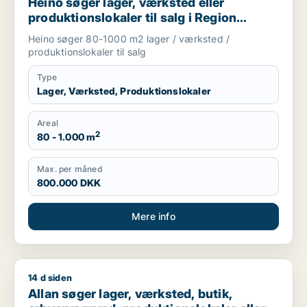
Heino søger lager, værksted eller
produktionslokaler til salg i Region
Sjælland
Heino søger 80-1000 m2 lager / værksted /
produktionslokaler til salg
Type
Lager, Værksted, Produktionslokaler
Areal
2
80 - 1.000 m
Max. per måned
800.000 DKK
Mere info
14 d siden
Allan søger lager, værksted, butik, erhvervsgrund, produktionsl
Allan søger lager, værksted, butik,