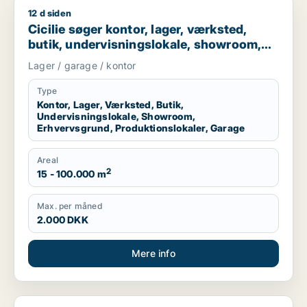
12 d siden
Cicilie søger kontor, lager, værksted, butik, undervisningslo
Cicilie søger kontor, lager, værksted,
butik, undervisningslokale, showroom,
erhvervsgrund, produktionslokaler eller
Lager / garage / kontor
garage til leje i Region Sjælland eller
Nordsjælland
Type
Kontor, Lager, Værksted, Butik,
Undervisningslokale, Showroom,
Erhvervsgrund, Produktionslokaler, Garage
Areal
2
15 - 100.000 m
Max. per måned
2.000 DKK
Mere info