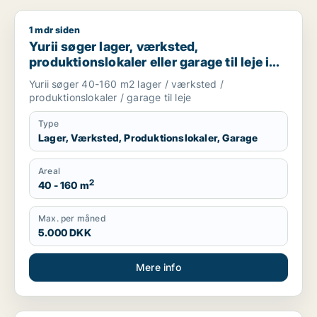
1 mdr siden
Yurii søger lager, værksted, produktionslokaler eller garage ti
Yurii søger lager, værksted,
produktionslokaler eller garage til leje i
Region Sjælland
Yurii søger 40-160 m2 lager / værksted /
produktionslokaler / garage til leje
Type
Lager, Værksted, Produktionslokaler, Garage
Areal
2
40 - 160 m
Max. per måned
5.000 DKK
Mere info