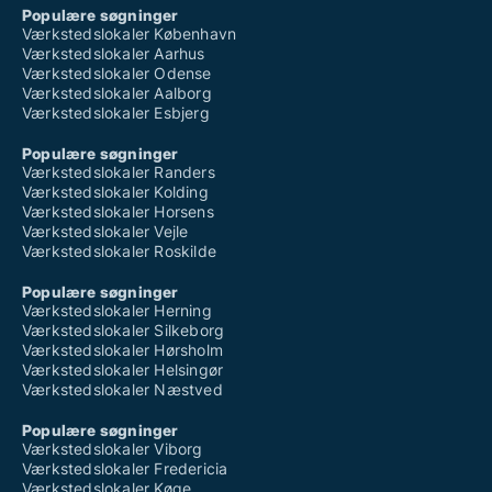
Populære søgninger
Værkstedslokaler København
Værkstedslokaler Aarhus
Værkstedslokaler Odense
Værkstedslokaler Aalborg
Værkstedslokaler Esbjerg
Populære søgninger
Værkstedslokaler Randers
Værkstedslokaler Kolding
Værkstedslokaler Horsens
Værkstedslokaler Vejle
Værkstedslokaler Roskilde
Populære søgninger
Værkstedslokaler Herning
Værkstedslokaler Silkeborg
Værkstedslokaler Hørsholm
Værkstedslokaler Helsingør
Værkstedslokaler Næstved
Populære søgninger
Værkstedslokaler Viborg
Værkstedslokaler Fredericia
Værkstedslokaler Køge