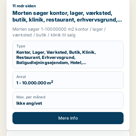
11 mdr siden
Morten søger kontor, lager, værksted, butik, klinik, restauran
Morten søger kontor, lager, værksted,
butik, klinik, restaurant, erhvervsgrund,
boligudlejningsejendom, hotel eller
Morten søger 1-10000000 m2 kontor / lager /
produktionslokaler til salg i Region
værksted / butik / klinik til salg
Nordjylland
Type
Kontor, Lager, Værksted, Butik, Klinik,
Restaurant, Erhvervsgrund,
Boligudlejningsejendom, Hotel,
Produktionslokaler
Areal
2
1 - 10.000.000 m
Max. per måned
Ikke angivet
Mere info