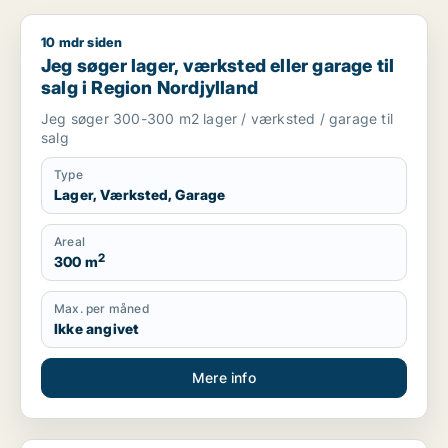
10 mdr siden
Jeg søger lager, værksted eller garage til salg i Region Nord
Jeg søger lager, værksted eller garage til
salg i Region Nordjylland
Jeg søger 300-300 m2 lager / værksted / garage til
salg
Type
Lager, Værksted, Garage
Areal
2
300 m
Max. per måned
Ikke angivet
Mere info