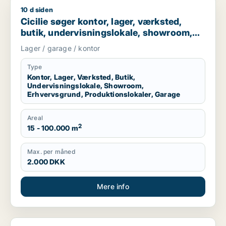
10 d siden
Cicilie søger kontor, lager, værksted, butik, undervisningslo
Cicilie søger kontor, lager, værksted,
butik, undervisningslokale, showroom,
erhvervsgrund, produktionslokaler eller
Lager / garage / kontor
garage til leje i Region Sjælland eller
Nordsjælland
Type
Kontor, Lager, Værksted, Butik,
Undervisningslokale, Showroom,
Erhvervsgrund, Produktionslokaler, Garage
Areal
2
15 - 100.000 m
Max. per måned
2.000 DKK
Mere info