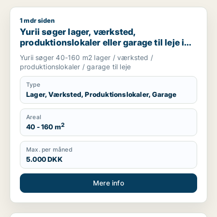
1 mdr siden
Yurii søger lager, værksted, produktionslokaler eller garage ti
Yurii søger lager, værksted,
produktionslokaler eller garage til leje i
Region Sjælland
Yurii søger 40-160 m2 lager / værksted /
produktionslokaler / garage til leje
Type
Lager, Værksted, Produktionslokaler, Garage
Areal
2
40 - 160 m
Max. per måned
5.000 DKK
Mere info