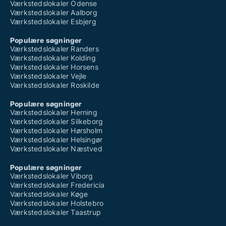
Værkstedslokaler Odense
Værkstedslokaler Aalborg
Værkstedslokaler Esbjerg
Populære søgninger
Værkstedslokaler Randers
Værkstedslokaler Kolding
Værkstedslokaler Horsens
Værkstedslokaler Vejle
Værkstedslokaler Roskilde
Populære søgninger
Værkstedslokaler Herning
Værkstedslokaler Silkeborg
Værkstedslokaler Hørsholm
Værkstedslokaler Helsingør
Værkstedslokaler Næstved
Populære søgninger
Værkstedslokaler Viborg
Værkstedslokaler Fredericia
Værkstedslokaler Køge
Værkstedslokaler Holstebro
Værkstedslokaler Taastrup