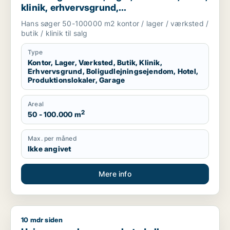
klinik, erhvervsgrund,
boligudlejningsejendom, hotel,
Hans søger 50-100000 m2 kontor / lager / værksted /
produktionslokaler eller garage til salg i
butik / klinik til salg
Region Sjælland
Type
Kontor, Lager, Værksted, Butik, Klinik,
Erhvervsgrund, Boligudlejningsejendom, Hotel,
Produktionslokaler, Garage
Areal
2
50 - 100.000 m
Max. per måned
Ikke angivet
Mere info
10 mdr siden
Heino søger lager, værksted eller produktionslokaler til salg