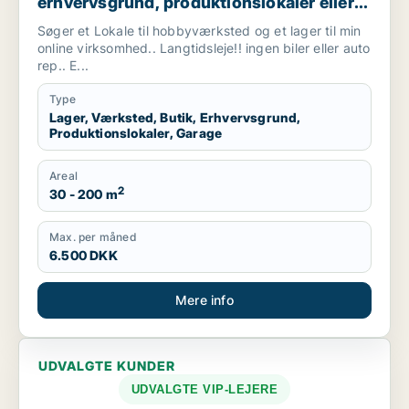
erhvervsgrund, produktionslokaler eller
garage til leje i Vallensbæk, Ishøj eller
Søger et Lokale til hobbyværksted og et lager til min
Sorø m.fl.
online virksomhed.. Langtidsleje!! ingen biler eller auto
rep.. E...
Type
Lager, Værksted, Butik, Erhvervsgrund,
Produktionslokaler, Garage
Areal
2
30 - 200 m
Max. per måned
6.500 DKK
Mere info
UDVALGTE KUNDER
UDVALGTE VIP-LEJERE