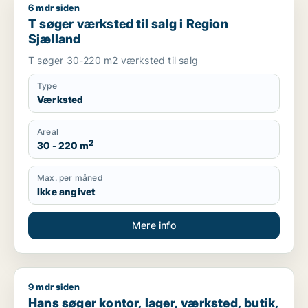
6 mdr siden
T søger værksted til salg i Region Sjælland
T søger værksted til salg i Region
Sjælland
T søger 30-220 m2 værksted til salg
Type
Værksted
Areal
2
30 - 220 m
Max. per måned
Ikke angivet
Mere info
9 mdr siden
Hans søger kontor, lager, værksted, butik, klinik, erhvervsgr
Hans søger kontor, lager, værksted, butik,