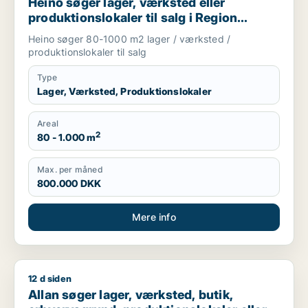
Heino søger lager, værksted eller
produktionslokaler til salg i Region
Sjælland
Heino søger 80-1000 m2 lager / værksted /
produktionslokaler til salg
Type
Lager, Værksted, Produktionslokaler
Areal
2
80 - 1.000 m
Max. per måned
800.000 DKK
Mere info
12 d siden
Allan søger lager, værksted, butik, erhvervsgrund, produktionsl
Allan søger lager, værksted, butik,