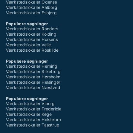
Værkstedslokaler Odense
Værkstedslokaler Aalborg
Værkstedslokaler Esbjerg
Populære søgninger
Værkstedslokaler Randers
Værkstedslokaler Kolding
Værkstedslokaler Horsens
Værkstedslokaler Vejle
Værkstedslokaler Roskilde
Populære søgninger
Værkstedslokaler Herning
Værkstedslokaler Silkeborg
Værkstedslokaler Hørsholm
Værkstedslokaler Helsingør
Værkstedslokaler Næstved
Populære søgninger
Værkstedslokaler Viborg
Værkstedslokaler Fredericia
Værkstedslokaler Køge
Værkstedslokaler Holstebro
Værkstedslokaler Taastrup