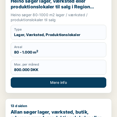
Heino søger lager, værksted eller
produktionslokaler til salg i Region
Sjælland
Heino søger 80-1000 m2 lager / værksted /
produktionslokaler til salg
Type
Lager, Værksted, Produktionslokaler
Areal
2
80 - 1.000 m
Max. per måned
800.000 DKK
Mere info
13 d siden
Allan søger lager, værksted, butik, erhvervsgrund, produktionsl
Allan søger lager, værksted, butik,