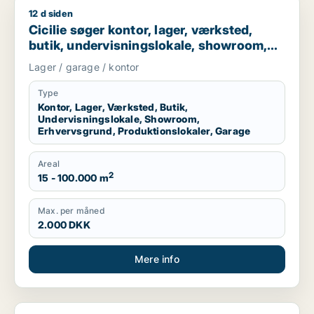
12 d siden
Cicilie søger kontor, lager, værksted, butik, undervisningslo
Cicilie søger kontor, lager, værksted,
butik, undervisningslokale, showroom,
erhvervsgrund, produktionslokaler eller
Lager / garage / kontor
garage til leje i Region Sjælland eller
Nordsjælland
Type
Kontor, Lager, Værksted, Butik,
Undervisningslokale, Showroom,
Erhvervsgrund, Produktionslokaler, Garage
Areal
2
15 - 100.000 m
Max. per måned
2.000 DKK
Mere info