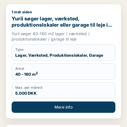
1 mdr siden
Yurii søger lager, værksted, produktionslokaler eller garage ti
Yurii søger lager, værksted,
produktionslokaler eller garage til leje i
Region Sjælland
Yurii søger 40-160 m2 lager / værksted /
produktionslokaler / garage til leje
Type
Lager, Værksted, Produktionslokaler, Garage
Areal
2
40 - 160 m
Max. per måned
5.000 DKK
Mere info