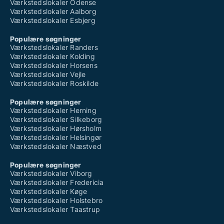
Værkstedslokaler Odense
Værkstedslokaler Aalborg
Værkstedslokaler Esbjerg
Populære søgninger
Værkstedslokaler Randers
Værkstedslokaler Kolding
Værkstedslokaler Horsens
Værkstedslokaler Vejle
Værkstedslokaler Roskilde
Populære søgninger
Værkstedslokaler Herning
Værkstedslokaler Silkeborg
Værkstedslokaler Hørsholm
Værkstedslokaler Helsingør
Værkstedslokaler Næstved
Populære søgninger
Værkstedslokaler Viborg
Værkstedslokaler Fredericia
Værkstedslokaler Køge
Værkstedslokaler Holstebro
Værkstedslokaler Taastrup