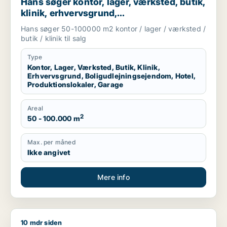
Hans søger kontor, lager, værksted, butik,
klinik, erhvervsgrund,
boligudlejningsejendom, hotel,
Hans søger 50-100000 m2 kontor / lager / værksted /
produktionslokaler eller garage til salg i
butik / klinik til salg
Region Sjælland
Type
Kontor, Lager, Værksted, Butik, Klinik,
Erhvervsgrund, Boligudlejningsejendom, Hotel,
Produktionslokaler, Garage
Areal
2
50 - 100.000 m
Max. per måned
Ikke angivet
Mere info
10 mdr siden
Heino søger lager, værksted eller produktionslokaler til salg