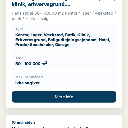
klinik, erhvervsgrund,
boligudlejningsejendom, hotel,
Hans søger 50-100000 m2 kontor / lager / værksted /
produktionslokaler eller garage til salg i
butik / klinik til salg
Region Sjælland
Type
Kontor, Lager, Værksted, Butik, Klinik,
Erhvervsgrund, Boligudlejningsejendom, Hotel,
Produktionslokaler, Garage
Areal
2
50 - 100.000 m
Max. per måned
Ikke angivet
Mere info
10 mdr siden
Heino søger lager, værksted eller produktionslokaler til salg