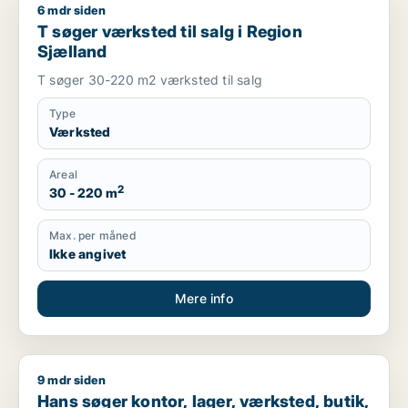
6 mdr siden
T søger værksted til salg i Region Sjælland
T søger værksted til salg i Region
Sjælland
T søger 30-220 m2 værksted til salg
Type
Værksted
Areal
2
30 - 220 m
Max. per måned
Ikke angivet
Mere info
9 mdr siden
Hans søger kontor, lager, værksted, butik, klinik, erhvervsgr
Hans søger kontor, lager, værksted, butik,