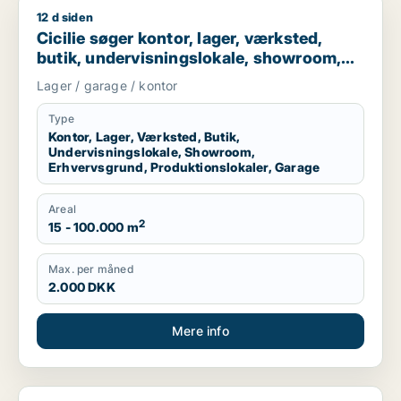
12 d siden
Cicilie søger kontor, lager, værksted, butik, undervisningslo
Cicilie søger kontor, lager, værksted,
butik, undervisningslokale, showroom,
erhvervsgrund, produktionslokaler eller
Lager / garage / kontor
garage til leje i Region Sjælland eller
Nordsjælland
Type
Kontor, Lager, Værksted, Butik,
Undervisningslokale, Showroom,
Erhvervsgrund, Produktionslokaler, Garage
Areal
2
15 - 100.000 m
Max. per måned
2.000 DKK
Mere info