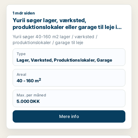
1 mdr siden
Yurii søger lager, værksted, produktionslokaler eller garage ti
Yurii søger lager, værksted,
produktionslokaler eller garage til leje i
Region Sjælland
Yurii søger 40-160 m2 lager / værksted /
produktionslokaler / garage til leje
Type
Lager, Værksted, Produktionslokaler, Garage
Areal
2
40 - 160 m
Max. per måned
5.000 DKK
Mere info