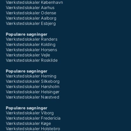
Værkstedslokaler København
Værkstedslokaler Aarhus
Værkstedslokaler Odense
Værkstedslokaler Aalborg
Værkstedslokaler Esbjerg
Populære søgninger
Værkstedslokaler Randers
Værkstedslokaler Kolding
Værkstedslokaler Horsens
Værkstedslokaler Vejle
Værkstedslokaler Roskilde
Populære søgninger
Værkstedslokaler Herning
Værkstedslokaler Silkeborg
Værkstedslokaler Hørsholm
Værkstedslokaler Helsingør
Værkstedslokaler Næstved
Populære søgninger
Værkstedslokaler Viborg
Værkstedslokaler Fredericia
Værkstedslokaler Køge
Værkstedslokaler Holstebro