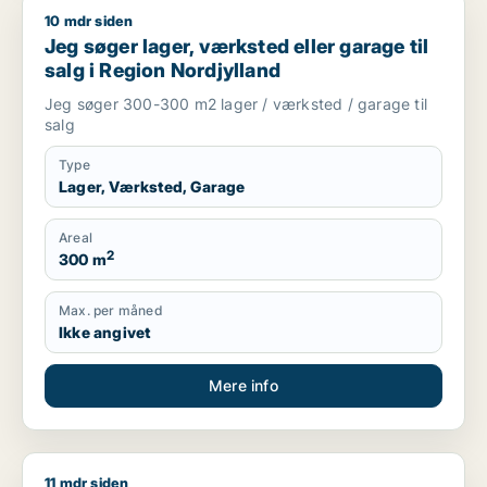
10 mdr siden
Jeg søger lager, værksted eller garage til salg i Region Nord
Jeg søger lager, værksted eller garage til
salg i Region Nordjylland
Jeg søger 300-300 m2 lager / værksted / garage til
salg
Type
Lager, Værksted, Garage
Areal
2
300 m
Max. per måned
Ikke angivet
Mere info
11 mdr siden
Morten søger kontor, lager, værksted, butik, klinik, restauran