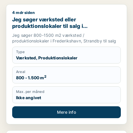
4 mdr siden
Jeg søger værksted eller produktionslokaler til salg i Freder
Jeg søger værksted eller
produktionslokaler til salg i
Frederikshavn eller Strandby
Jeg søger 800-1500 m2 værksted /
produktionslokaler i Frederikshavn, Strandby til salg
Type
Værksted, Produktionslokaler
Areal
2
800 - 1.500 m
Max. per måned
Ikke angivet
Mere info