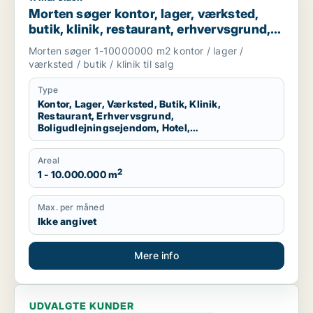
Morten søger kontor, lager, værksted,
butik, klinik, restaurant, erhvervsgrund,
boligudlejningsejendom, hotel eller
Morten søger 1-10000000 m2 kontor / lager /
produktionslokaler til salg i Region
værksted / butik / klinik til salg
Nordjylland
Type
Kontor, Lager, Værksted, Butik, Klinik,
Restaurant, Erhvervsgrund,
Boligudlejningsejendom, Hotel,
Produktionslokaler
Areal
2
1 - 10.000.000 m
Max. per måned
Ikke angivet
Mere info
UDVALGTE KUNDER