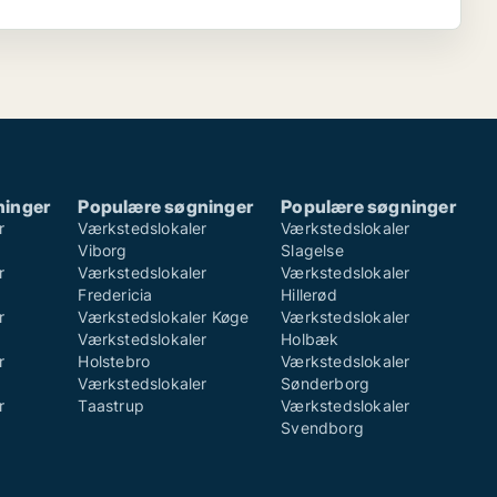
ninger
Populære søgninger
Populære søgninger
r
Værkstedslokaler
Værkstedslokaler
Viborg
Slagelse
r
Værkstedslokaler
Værkstedslokaler
Fredericia
Hillerød
r
Værkstedslokaler Køge
Værkstedslokaler
Værkstedslokaler
Holbæk
r
Holstebro
Værkstedslokaler
Værkstedslokaler
Sønderborg
r
Taastrup
Værkstedslokaler
Svendborg