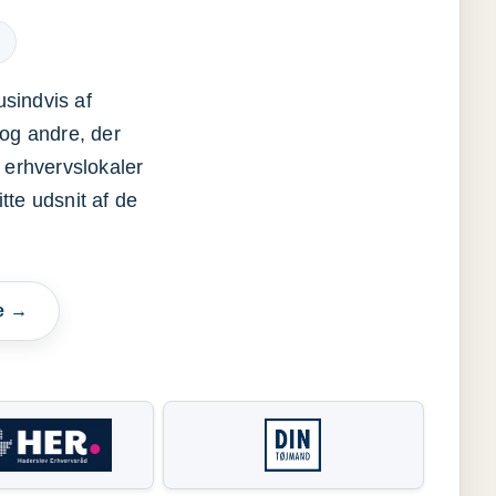
usindvis af
og andre, der
 erhvervslokaler
itte udsnit af de
e →