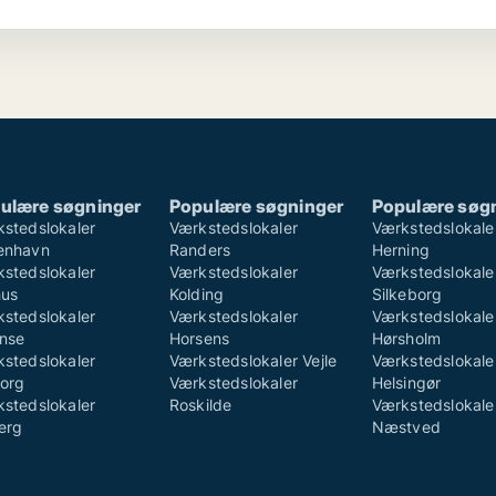
ulære søgninger
Populære søgninger
Populære søg
stedslokaler
Værkstedslokaler
Værkstedslokale
enhavn
Randers
Herning
stedslokaler
Værkstedslokaler
Værkstedslokale
hus
Kolding
Silkeborg
stedslokaler
Værkstedslokaler
Værkstedslokale
nse
Horsens
Hørsholm
stedslokaler
Værkstedslokaler Vejle
Værkstedslokale
org
Værkstedslokaler
Helsingør
stedslokaler
Roskilde
Værkstedslokale
erg
Næstved