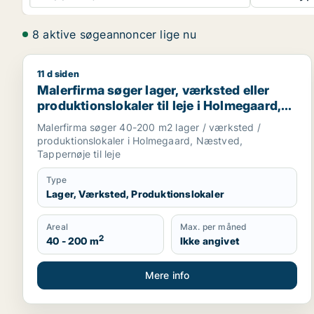
8 aktive søgeannoncer lige nu
11 d siden
Malerfirma søger lager, værksted eller produktions
Malerfirma søger lager, værksted eller
produktionslokaler til leje i Holmegaard,
Næstved eller Tappernøje
Malerfirma søger 40-200 m2 lager / værksted /
produktionslokaler i Holmegaard, Næstved,
Tappernøje til leje
Type
Lager, Værksted, Produktionslokaler
Areal
Max. per måned
2
40 - 200 m
Ikke angivet
Mere info