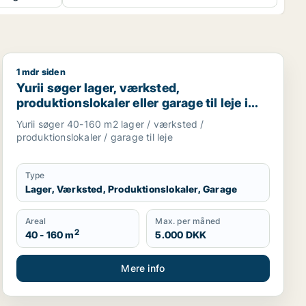
1 mdr siden
r Ringsted m.fl.
Yurii søger lager, værksted, produktionslokaler eller ga
Yurii søger lager, værksted,
produktionslokaler eller garage til leje i
Region Sjælland
Yurii søger 40-160 m2 lager / værksted /
produktionslokaler / garage til leje
Type
Lager, Værksted, Produktionslokaler, Garage
Areal
Max. per måned
2
40 - 160 m
5.000 DKK
Mere info