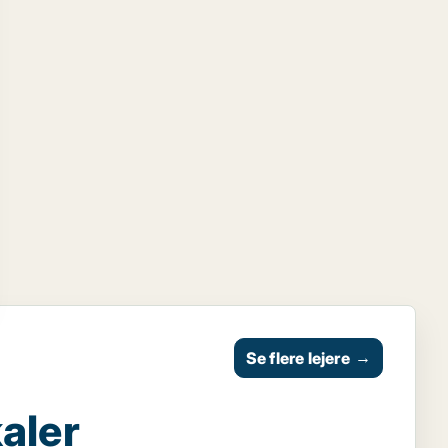
Se flere lejere
→
aler