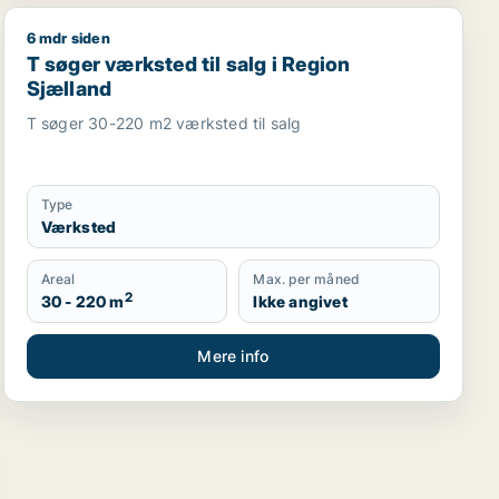
6 mdr siden
sningslokale, showroom, erhvervsgrund, produktionslokaler 
T søger værksted til salg i Region Sjælland
T søger værksted til salg i Region
Sjælland
T søger 30-220 m2 værksted til salg
Type
Værksted
Areal
Max. per måned
2
30 - 220 m
Ikke angivet
Mere info
kaler eller garage til salg i Region Sjælland
til salg i Region Sjælland