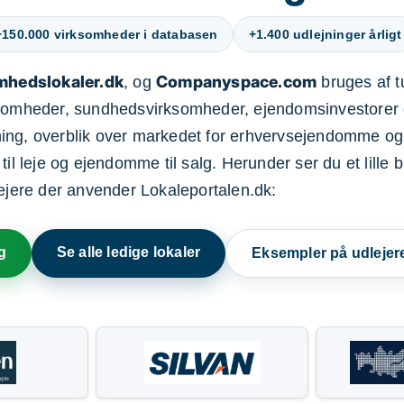
+150.000 virksomheder i databasen
+1.400 udlejninger årligt
mhedslokaler.dk
Companyspace.com
, og
bruges af t
ksomheder, sundhedsvirksomheder, ejendomsinvestorer 
ning, overblik over markedet for erhvervsejendomme og
il leje og ejendomme til salg. Herunder ser du et lille b
lejere der anvender Lokaleportalen.dk:
g
Se alle ledige lokaler
Eksempler på udlejer