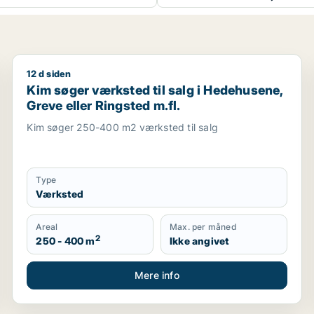
12 d siden
lokaler til leje i Holmegaard, Næstved eller Tappernøje
Kim søger værksted til salg i Hedehusene, Greve elle
Kim søger værksted til salg i Hedehusene,
Greve eller Ringsted m.fl.
Kim søger 250-400 m2 værksted til salg
Type
Værksted
Areal
Max. per måned
2
250 - 400 m
Ikke angivet
Mere info