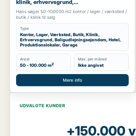
klinik, erhvervsgrund,
boligudlejningsejendom, hotel,
Hans søger 50-100000 m2 kontor / lager / værksted /
produktionslokaler eller garage til salg i
butik / klinik til salg
Region Sjælland
Type
Kontor, Lager, Værksted, Butik, Klinik,
Erhvervsgrund, Boligudlejningsejendom, Hotel,
Produktionslokaler, Garage
Areal
Max. per måned
2
50 - 100.000 m
Ikke angivet
Mere info
UDVALGTE KUNDER
+150.000 v