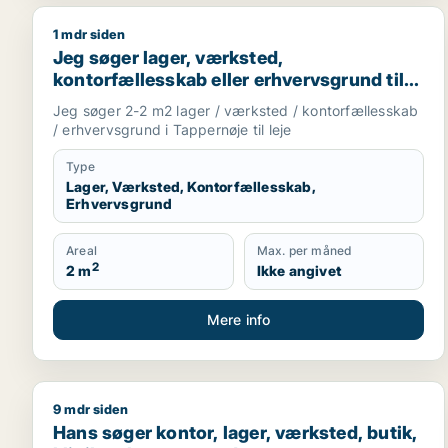
1 mdr siden
Jeg søger lager, værksted, kontorfællesskab eller e
Jeg søger lager, værksted,
kontorfællesskab eller erhvervsgrund til
leje i Tappernøje
Jeg søger 2-2 m2 lager / værksted / kontorfællesskab
/ erhvervsgrund i Tappernøje til leje
Type
Lager, Værksted, Kontorfællesskab,
Erhvervsgrund
Areal
Max. per måned
2
2 m
Ikke angivet
Mere info
9 mdr siden
Hans søger kontor, lager, værksted, butik, klinik, 
Hans søger kontor, lager, værksted, butik,