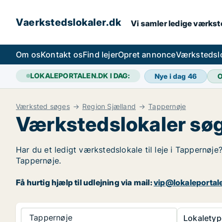
Vaerkstedslokaler.dk
Vi samler ledige værkste
Om os
Kontakt os
Find lejer
Opret annonce
Værkstedsl
LOKALEPORTALEN.DK I DAG:
Nye i dag
46
O
Værksted søges
Region Sjælland
Tappernøje
Værkstedslokaler søg
Har du et ledigt værkstedslokale til leje i Tappernøje
Tappernøje.
Få hurtig hjælp til udlejning via mail:
vip@lokaleportal
Tappernøje
Lokaletyp