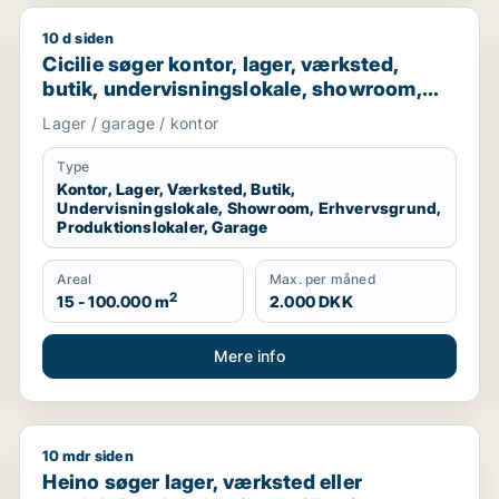
10 d siden
rhvervsgrund til leje i Tappernøje
Cicilie søger kontor, lager, værksted, butik, undervi
Cicilie søger kontor, lager, værksted,
butik, undervisningslokale, showroom,
erhvervsgrund, produktionslokaler eller
Lager / garage / kontor
garage til leje i Region Sjælland eller
Nordsjælland
Type
Kontor, Lager, Værksted, Butik,
Undervisningslokale, Showroom, Erhvervsgrund,
Produktionslokaler, Garage
Areal
Max. per måned
2
15 - 100.000 m
2.000 DKK
Mere info
10 mdr siden
erhvervsgrund, boligudlejningsejendom, hotel, produktionslo
Heino søger lager, værksted eller produktionslokaler 
Heino søger lager, værksted eller