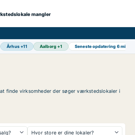
værkstedslokale mangler
Århus
+
11
Aalborg
+
1
Seneste opdatering
6 min si
or at finde virksomheder der søger værkstedslokaler i
 salg?
Hvor store er dine lokaler?