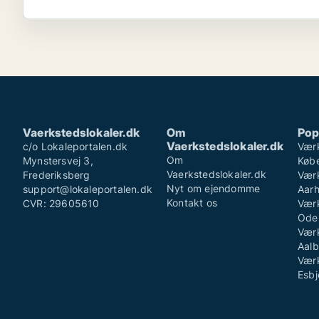
Vaerkstedslokaler.dk
Om
Pop
Vaerkstedslokaler.dk
c/o Lokaleportalen.dk
Værk
Om
Mynstersvej 3,
Køb
Vaerkstedslokaler.dk
Frederiksberg
Værk
Nyt om ejendomme
support@lokaleportalen.dk
Aar
Kontakt os
CVR: 29605610
Værk
Ode
Værk
Aalb
Værk
Esbj