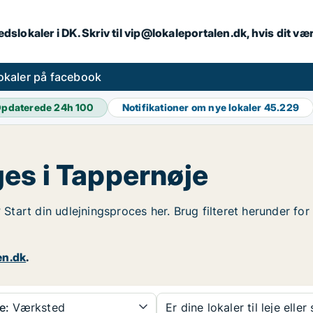
dslokaler i DK. Skriv til vip@lokaleportalen.dk, hvis dit 
okaler på facebook
pdaterede 24h
100
Notifikationer om nye lokaler
45.229
es i Tappernøje
? Start din udlejningsproces her. Brug filteret herunder f
en.dk
.
e:
Værksted
Er dine lokaler til leje eller