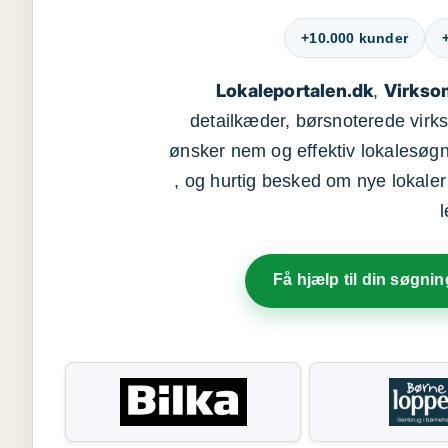
+10.000 kunder
Lokaleportalen.dk
Virkso
,
detailkæder, børsnoterede vir
ønsker nem og effektiv lokalesøg
, og hurtig besked om nye lokaler t
Få hjælp til din søgnin