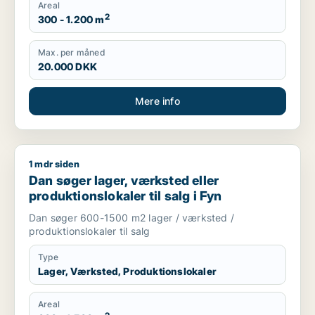
Areal
2
300 - 1.200 m
Max. per måned
20.000 DKK
Mere info
1 mdr siden
Dan søger lager, værksted eller produktionslokaler til salg i 
Dan søger lager, værksted eller
produktionslokaler til salg i Fyn
Dan søger 600-1500 m2 lager / værksted /
produktionslokaler til salg
Type
Lager, Værksted, Produktionslokaler
Areal