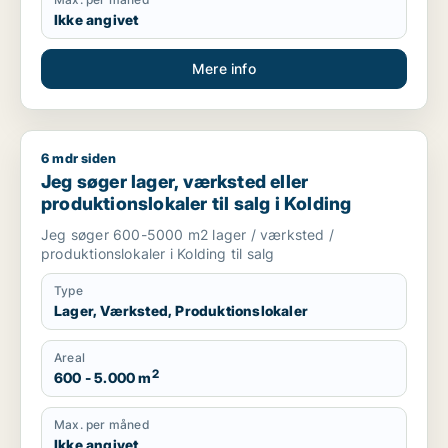
Ikke angivet
Mere info
6 mdr siden
Jeg søger lager, værksted eller produktionslokaler til salg i 
Jeg søger lager, værksted eller
produktionslokaler til salg i Kolding
Jeg søger 600-5000 m2 lager / værksted /
produktionslokaler i Kolding til salg
Type
Lager, Værksted, Produktionslokaler
Areal
2
600 - 5.000 m
Max. per måned
Ikke angivet