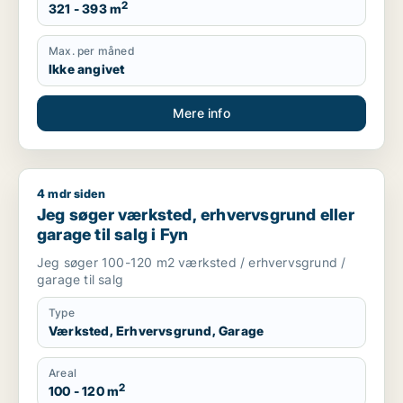
2
321 - 393 m
Max. per måned
Ikke angivet
Mere info
4 mdr siden
Jeg søger værksted, erhvervsgrund eller garage til salg i Fy
Jeg søger værksted, erhvervsgrund eller
garage til salg i Fyn
Jeg søger 100-120 m2 værksted / erhvervsgrund /
garage til salg
Type
Værksted, Erhvervsgrund, Garage
Areal
2
100 - 120 m