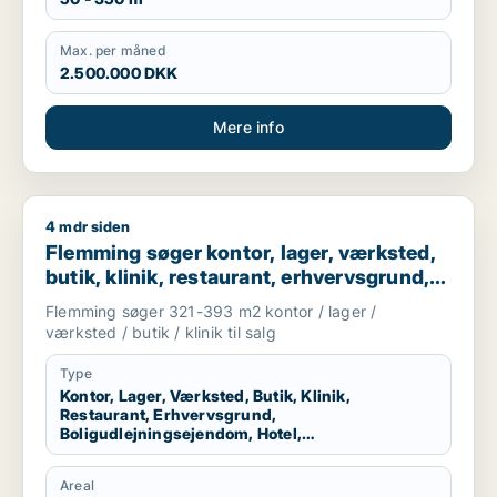
Max. per måned
2.500.000 DKK
Mere info
4 mdr siden
Flemming søger kontor, lager, værksted, butik, klinik, restaur
Flemming søger kontor, lager, værksted,
butik, klinik, restaurant, erhvervsgrund,
boligudlejningsejendom, hotel,
Flemming søger 321-393 m2 kontor / lager /
produktionslokaler eller garage til salg i
værksted / butik / klinik til salg
Kolding, Christiansfeld eller Sjølund m.fl.
Type
Kontor, Lager, Værksted, Butik, Klinik,
Restaurant, Erhvervsgrund,
Boligudlejningsejendom, Hotel,
Produktionslokaler, Garage
Areal