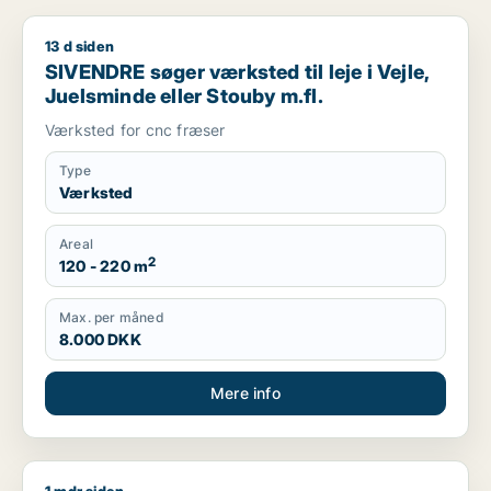
13 d siden
SIVENDRE søger værksted til leje i Vejle, Juelsminde eller St
SIVENDRE søger værksted til leje i Vejle,
Juelsminde eller Stouby m.fl.
Værksted for cnc fræser
Type
Værksted
Areal
2
120 - 220 m
Max. per måned
8.000 DKK
Mere info