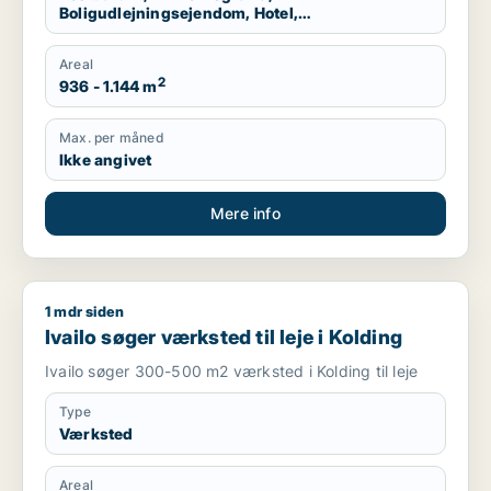
Boligudlejningsejendom, Hotel,
Produktionslokaler, Garage
Areal
2
936 - 1.144 m
Max. per måned
Ikke angivet
Mere info
1 mdr siden
Ivailo søger værksted til leje i Kolding
Ivailo søger værksted til leje i Kolding
Ivailo søger 300-500 m2 værksted i Kolding til leje
Type
Værksted
Areal