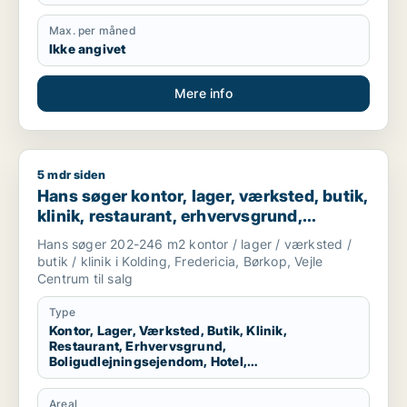
Max. per måned
Ikke angivet
Mere info
5 mdr siden
Hans søger kontor, lager, værksted, butik, klinik, restaurant,
Hans søger kontor, lager, værksted, butik,
klinik, restaurant, erhvervsgrund,
boligudlejningsejendom, hotel,
Hans søger 202-246 m2 kontor / lager / værksted /
produktionslokaler eller garage til salg i
butik / klinik i Kolding, Fredericia, Børkop, Vejle
Kolding, Fredericia eller Børkop m.fl.
Centrum til salg
Type
Kontor, Lager, Værksted, Butik, Klinik,
Restaurant, Erhvervsgrund,
Boligudlejningsejendom, Hotel,
Produktionslokaler, Garage
Areal