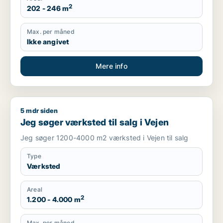
2
202 - 246 m
Max. per måned
Ikke angivet
Mere info
5 mdr siden
Jeg søger værksted til salg i Vejen
Jeg søger værksted til salg i Vejen
Jeg søger 1200-4000 m2 værksted i Vejen til salg
Type
Værksted
Areal
2
1.200 - 4.000 m
Max. per måned