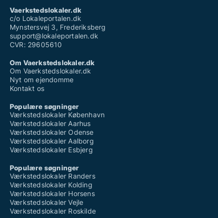
Vaerkstedslokaler.dk
c/o Lokaleportalen.dk
Mynstersvej 3, Frederiksberg
support@lokaleportalen.dk
CVR: 29605610
Om Vaerkstedslokaler.dk
Om Vaerkstedslokaler.dk
Nyt om ejendomme
Kontakt os
Populære søgninger
Værkstedslokaler København
Værkstedslokaler Aarhus
Værkstedslokaler Odense
Værkstedslokaler Aalborg
Værkstedslokaler Esbjerg
Populære søgninger
Værkstedslokaler Randers
Værkstedslokaler Kolding
Værkstedslokaler Horsens
Værkstedslokaler Vejle
Værkstedslokaler Roskilde