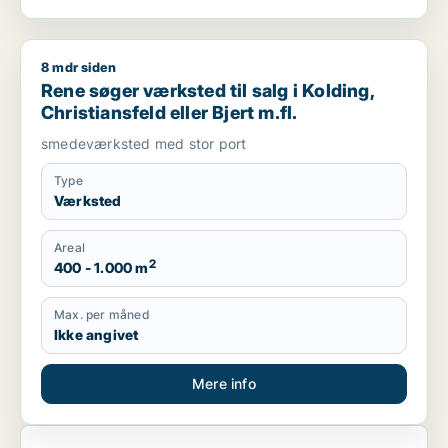
8 mdr siden
Rene søger værksted til salg i Kolding, Christiansfeld eller Bje
Rene søger værksted til salg i Kolding,
Christiansfeld eller Bjert m.fl.
smedeværksted med stor port
Type
Værksted
Areal
2
400 - 1.000 m
Max. per måned
Ikke angivet
Mere info