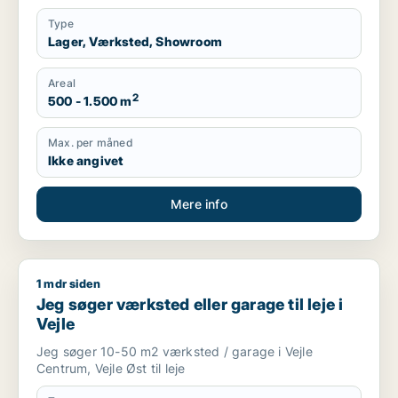
Type
Lager, Værksted, Showroom
Areal
2
500 - 1.500 m
Max. per måned
Ikke angivet
Mere info
1 mdr siden
Jeg søger værksted eller garage til leje i Vejle
Jeg søger værksted eller garage til leje i
Vejle
Jeg søger 10-50 m2 værksted / garage i Vejle
Centrum, Vejle Øst til leje