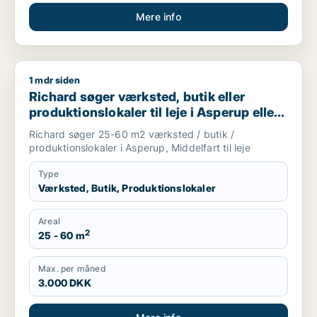
Mere info
1 mdr siden
Richard søger værksted, butik eller produktionslokaler til lej
Richard søger værksted, butik eller
produktionslokaler til leje i Asperup eller
Middelfart
Richard søger 25-60 m2 værksted / butik /
produktionslokaler i Asperup, Middelfart til leje
Type
Værksted, Butik, Produktionslokaler
Areal
2
25 - 60 m
Max. per måned
3.000 DKK