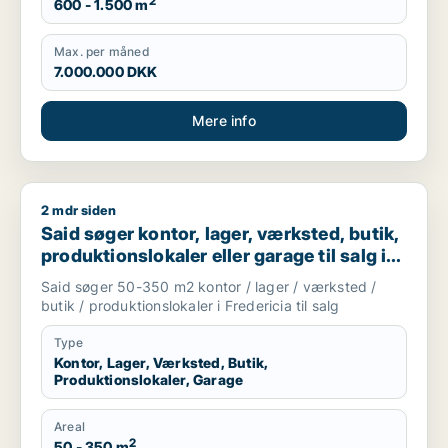
2
600 - 1.500 m
Max. per måned
7.000.000 DKK
Mere info
2 mdr siden
Said søger kontor, lager, værksted, butik, produktionslokaler e
Said søger kontor, lager, værksted, butik,
produktionslokaler eller garage til salg i
Fredericia
Said søger 50-350 m2 kontor / lager / værksted /
butik / produktionslokaler i Fredericia til salg
Type
Kontor, Lager, Værksted, Butik,
Produktionslokaler, Garage
Areal
2
50 - 350 m