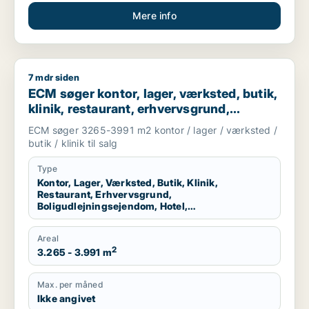
Mere info
7 mdr siden
ECM søger kontor, lager, værksted, butik, klinik, restaurant, 
ECM søger kontor, lager, værksted, butik,
klinik, restaurant, erhvervsgrund,
boligudlejningsejendom, hotel,
ECM søger 3265-3991 m2 kontor / lager / værksted /
produktionslokaler eller garage til salg i
butik / klinik til salg
Kolding, Egtved eller Almind m.fl.
Type
Kontor, Lager, Værksted, Butik, Klinik,
Restaurant, Erhvervsgrund,
Boligudlejningsejendom, Hotel,
Produktionslokaler, Garage
Areal
2
3.265 - 3.991 m
Max. per måned
Ikke angivet