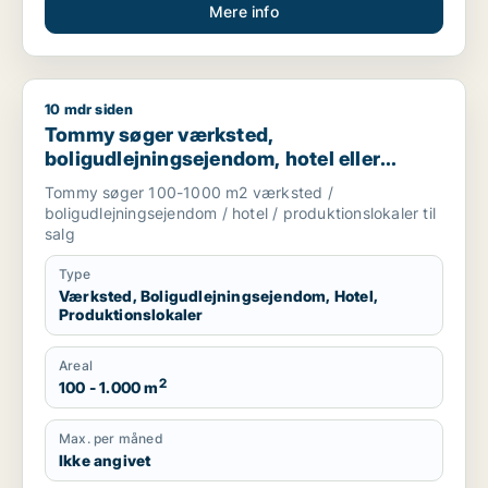
Mere info
10 mdr siden
Tommy søger værksted, boligudlejningsejendom, hotel eller p
Tommy søger værksted,
boligudlejningsejendom, hotel eller
produktionslokaler til salg i
Tommy søger 100-1000 m2 værksted /
Trekantsområdet
boligudlejningsejendom / hotel / produktionslokaler til
salg
Type
Værksted, Boligudlejningsejendom, Hotel,
Produktionslokaler
Areal
2
100 - 1.000 m
Max. per måned
Ikke angivet