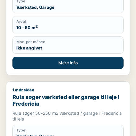
Type
Værksted, Garage
Areal
2
10 - 50 m
Max. per måned
Ikke angivet
Mere info
1 mdr siden
Rula søger værksted eller garage til leje i Fredericia
Rula søger værksted eller garage til leje i
Fredericia
Rula søger 50-250 m2 værksted / garage i Fredericia
til leje
Type