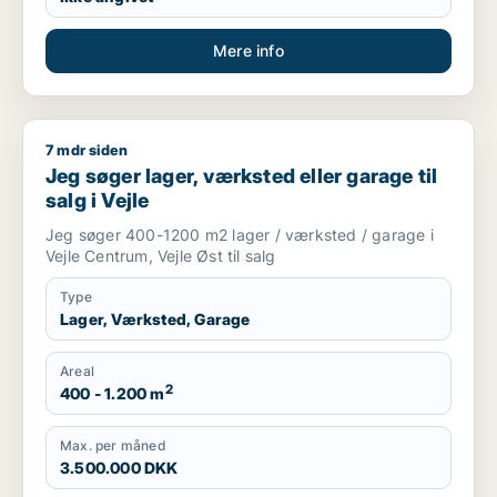
Mere info
7 mdr siden
Jeg søger lager, værksted eller garage til salg i Vejle
Jeg søger lager, værksted eller garage til
salg i Vejle
Jeg søger 400-1200 m2 lager / værksted / garage i
Vejle Centrum, Vejle Øst til salg
Type
Lager, Værksted, Garage
Areal
2
400 - 1.200 m
Max. per måned
3.500.000 DKK