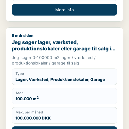
Mere info
9 mdr siden
Jeg søger lager, værksted, produktionslokaler eller garage til
Jeg søger lager, værksted,
produktionslokaler eller garage til salg i
Vejen, Brørup eller Holsted m.fl.
Jeg søger 0-100000 m2 lager / værksted /
produktionslokaler / garage til salg
Type
Lager, Værksted, Produktionslokaler, Garage
Areal
2
100.000 m
Max. per måned
100.000.000 DKK