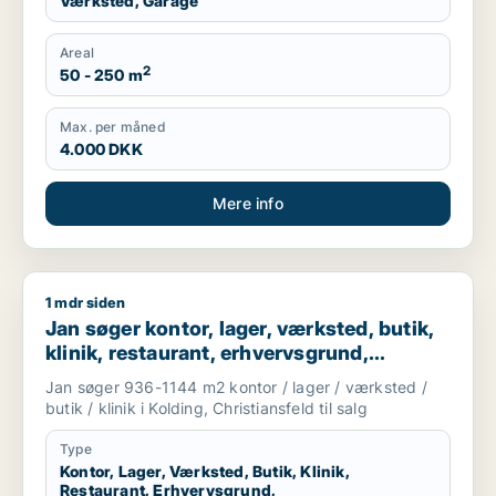
Værksted, Garage
Areal
2
50 - 250 m
Max. per måned
4.000 DKK
Mere info
1 mdr siden
Jan søger kontor, lager, værksted, butik, klinik, restaurant, 
Jan søger kontor, lager, værksted, butik,
klinik, restaurant, erhvervsgrund,
boligudlejningsejendom, hotel,
Jan søger 936-1144 m2 kontor / lager / værksted /
produktionslokaler eller garage til salg i
butik / klinik i Kolding, Christiansfeld til salg
Kolding eller Christiansfeld
Type
Kontor, Lager, Værksted, Butik, Klinik,
Restaurant, Erhvervsgrund,