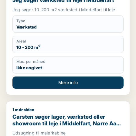
Jeg søger værksted til leje i Middelfart
Jeg søger 10-200 m2 værksted i Middelfart til leje
Type
Værksted
Areal
2
10 - 200 m
Max. per måned
Ikke angivet
Mere info
1 mdr siden
Carsten søger lager, værksted eller showroom til leje i Middel
Carsten søger lager, værksted eller
showroom til leje i Middelfart, Nørre Aaby
eller Assens m.fl.
Udsugning til malerkabine