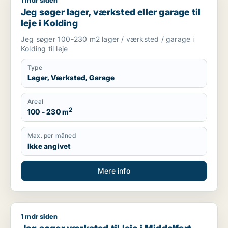
1 mdr siden
Jeg søger lager, værksted eller garage til leje i Kolding
Jeg søger lager, værksted eller garage til
leje i Kolding
Jeg søger 100-230 m2 lager / værksted / garage i
Kolding til leje
Type
Lager, Værksted, Garage
Areal
2
100 - 230 m
Max. per måned
Ikke angivet
Mere info
1 mdr siden
Jeg søger værksted til leje i Middelfart