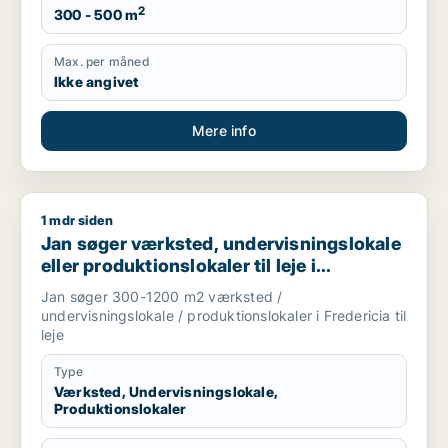
2
300 - 500 m
Max. per måned
Ikke angivet
Mere info
1 mdr siden
Jan søger værksted, undervisningslokale eller produktionslokal
Jan søger værksted, undervisningslokale
eller produktionslokaler til leje i
Fredericia
Jan søger 300-1200 m2 værksted /
undervisningslokale / produktionslokaler i Fredericia til
leje
Type
Værksted, Undervisningslokale,
Produktionslokaler