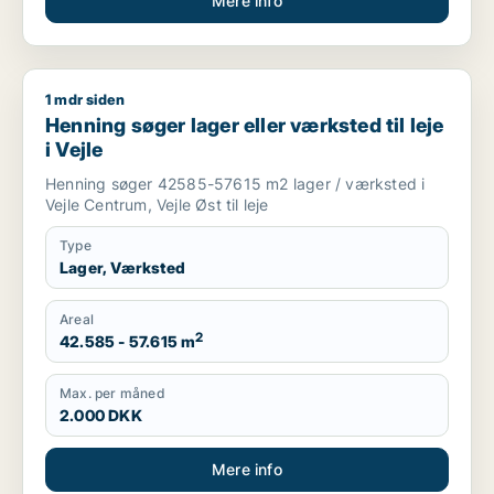
Mere info
1 mdr siden
Henning søger lager eller værksted til leje i Vejle
Henning søger lager eller værksted til leje
i Vejle
Henning søger 42585-57615 m2 lager / værksted i
Vejle Centrum, Vejle Øst til leje
Type
Lager, Værksted
Areal
2
42.585 - 57.615 m
Max. per måned
2.000 DKK
Mere info