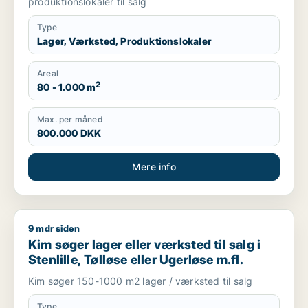
produktionslokaler til salg
Type
Lager, Værksted, Produktionslokaler
Areal
2
80 - 1.000 m
Max. per måned
800.000 DKK
Mere info
9 mdr siden
Kim søger lager eller værksted til salg i Stenlille, Tølløse elle
Kim søger lager eller værksted til salg i
Stenlille, Tølløse eller Ugerløse m.fl.
Kim søger 150-1000 m2 lager / værksted til salg
Type