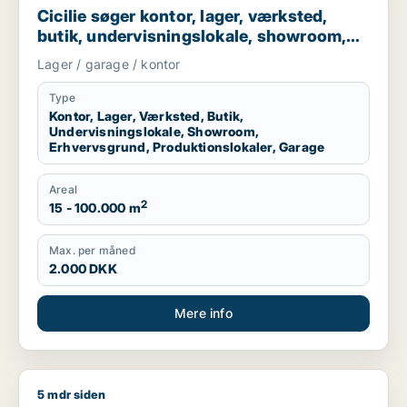
Cicilie søger kontor, lager, værksted,
butik, undervisningslokale, showroom,
erhvervsgrund, produktionslokaler eller
Lager / garage / kontor
garage til leje i Region Sjælland eller
Nordsjælland
Type
Kontor, Lager, Værksted, Butik,
Undervisningslokale, Showroom,
Erhvervsgrund, Produktionslokaler, Garage
Areal
2
15 - 100.000 m
Max. per måned
2.000 DKK
Mere info
5 mdr siden
Christian søger kontor, lager, værksted, boligudlejningsejend