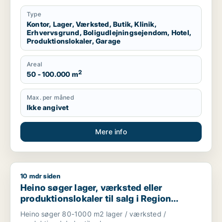
Region Sjælland
Type
Kontor, Lager, Værksted, Butik, Klinik,
Erhvervsgrund, Boligudlejningsejendom, Hotel,
Produktionslokaler, Garage
Areal
2
50 - 100.000 m
Max. per måned
Ikke angivet
Mere info
10 mdr siden
Heino søger lager, værksted eller produktionslokaler til salg
Heino søger lager, værksted eller
produktionslokaler til salg i Region
Sjælland
Heino søger 80-1000 m2 lager / værksted /