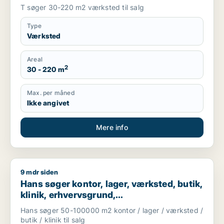
T søger 30-220 m2 værksted til salg
Type
Værksted
Areal
2
30 - 220 m
Max. per måned
Ikke angivet
Mere info
9 mdr siden
Hans søger kontor, lager, værksted, butik, klinik, erhvervsgr
Hans søger kontor, lager, værksted, butik,
klinik, erhvervsgrund,
boligudlejningsejendom, hotel,
Hans søger 50-100000 m2 kontor / lager / værksted /
produktionslokaler eller garage til salg i
butik / klinik til salg