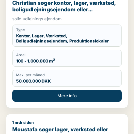
Christian søger kontor, lager, værksted,
boligudlejningsejendom eller
produktionslokaler til salg i Nordsjælland,
solid udlejnings ejendom
Roskilde eller Holbæk
Type
Kontor, Lager, Værksted,
Boligudlejningsejendom, Produktionslokaler
Areal
2
100 - 1.000.000 m
Max. per måned
50.000.000 DKK
Mere info
1 mdr siden
Moustafa søger lager, værksted eller garage til leje i Greve, 
Moustafa søger lager, værksted eller