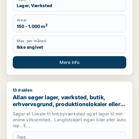
Lager, Værksted
Areal
2
150 - 1.000 m
Max. per måned
Ikke angivet
Mere info
13 d siden
Allan søger lager, værksted, butik, erhvervsgrund, produktionsl
Allan søger lager, værksted, butik,
erhvervsgrund, produktionslokaler eller
garage til leje i Vallensbæk, Ishøj eller
Søger et Lokale til hobbyværksted og et lager til min
Sorø m.fl.
online virksomhed.. Langtidsleje!! ingen biler eller auto
rep.. E...
Type