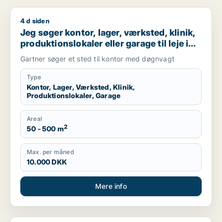
4 d siden
Jeg søger kontor, lager, værksted, klinik, produktionslokaler 
Jeg søger kontor, lager, værksted, klinik,
produktionslokaler eller garage til leje i
Holbæk
Gartner søger et sted til kontor med døgnvagt
Type
Kontor, Lager, Værksted, Klinik,
Produktionslokaler, Garage
Areal
2
50 - 500 m
Max. per måned
10.000 DKK
Mere info