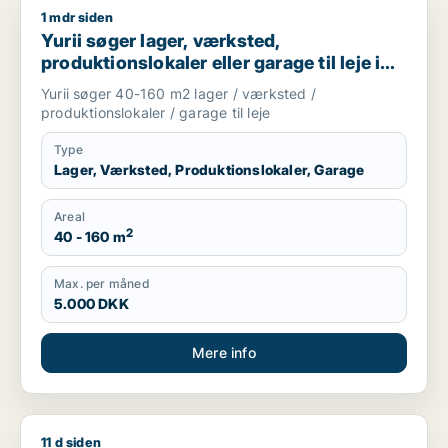
1 mdr siden
Yurii søger lager, værksted, produktionslokaler eller garage ti
Yurii søger lager, værksted,
produktionslokaler eller garage til leje i
Region Sjælland
Yurii søger 40-160 m2 lager / værksted /
produktionslokaler / garage til leje
Type
Lager, Værksted, Produktionslokaler, Garage
Areal
2
40 - 160 m
Max. per måned
5.000 DKK
Mere info
11 d siden
Cicilie søger kontor, lager, værksted, butik, undervisningslo