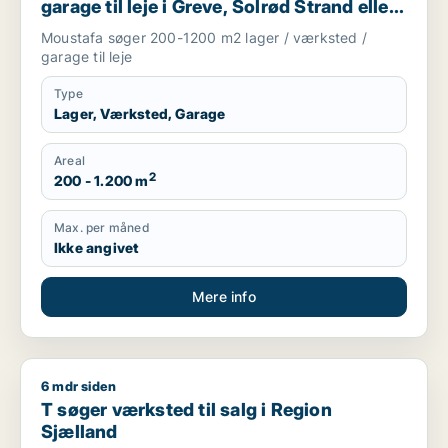
garage til leje i Greve, Solrød Strand eller
Roskilde m.fl.
Moustafa søger 200-1200 m2 lager / værksted /
garage til leje
Type
Lager, Værksted, Garage
Areal
2
200 - 1.200 m
Max. per måned
Ikke angivet
Mere info
6 mdr siden
T søger værksted til salg i Region Sjælland
T søger værksted til salg i Region
Sjælland