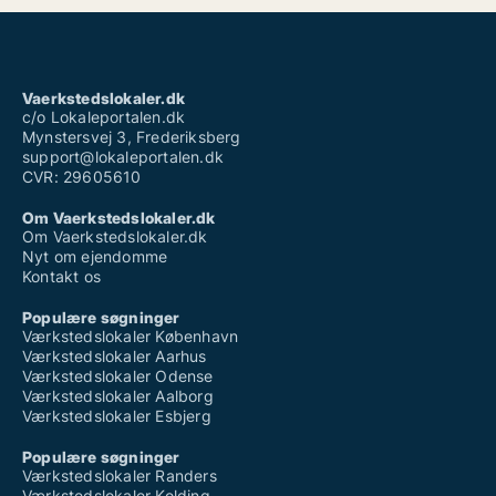
Vaerkstedslokaler.dk
c/o Lokaleportalen.dk
Mynstersvej 3, Frederiksberg
support@lokaleportalen.dk
CVR: 29605610
Om Vaerkstedslokaler.dk
Om Vaerkstedslokaler.dk
Nyt om ejendomme
Kontakt os
Populære søgninger
Værkstedslokaler København
Værkstedslokaler Aarhus
Værkstedslokaler Odense
Værkstedslokaler Aalborg
Værkstedslokaler Esbjerg
Populære søgninger
Værkstedslokaler Randers
Værkstedslokaler Kolding