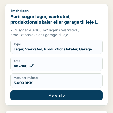
1 mdr siden
Yurii søger lager, værksted, produktionslokaler eller garage ti
Yurii søger lager, værksted,
produktionslokaler eller garage til leje i
Region Sjælland
Yurii søger 40-160 m2 lager / værksted /
produktionslokaler / garage til leje
Type
Lager, Værksted, Produktionslokaler, Garage
Areal
2
40 - 160 m
Max. per måned
5.000 DKK
Mere info