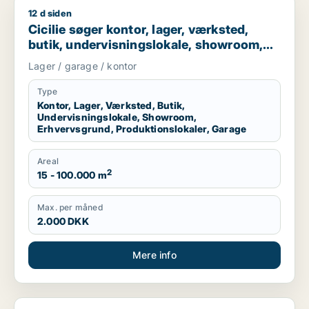
12 d siden
Cicilie søger kontor, lager, værksted, butik, undervisningslo
Cicilie søger kontor, lager, værksted,
butik, undervisningslokale, showroom,
erhvervsgrund, produktionslokaler eller
Lager / garage / kontor
garage til leje i Region Sjælland eller
Nordsjælland
Type
Kontor, Lager, Værksted, Butik,
Undervisningslokale, Showroom,
Erhvervsgrund, Produktionslokaler, Garage
Areal
2
15 - 100.000 m
Max. per måned
2.000 DKK
Mere info