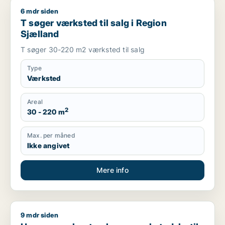
6 mdr siden
T søger værksted til salg i Region Sjælland
T søger værksted til salg i Region
Sjælland
T søger 30-220 m2 værksted til salg
Type
Værksted
Areal
2
30 - 220 m
Max. per måned
Ikke angivet
Mere info
9 mdr siden
Hans søger kontor, lager, værksted, butik, klinik, erhvervsgr