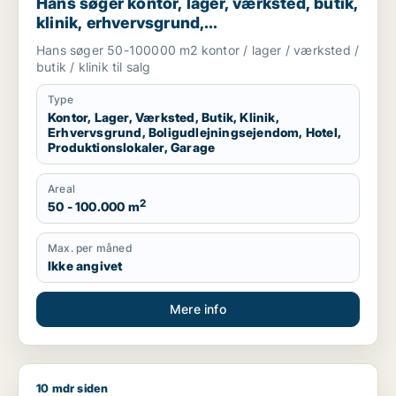
Hans søger kontor, lager, værksted, butik,
klinik, erhvervsgrund,
boligudlejningsejendom, hotel,
Hans søger 50-100000 m2 kontor / lager / værksted /
produktionslokaler eller garage til salg i
butik / klinik til salg
Region Sjælland
Type
Kontor, Lager, Værksted, Butik, Klinik,
Erhvervsgrund, Boligudlejningsejendom, Hotel,
Produktionslokaler, Garage
Areal
2
50 - 100.000 m
Max. per måned
Ikke angivet
Mere info
10 mdr siden
Heino søger lager, værksted eller produktionslokaler til salg