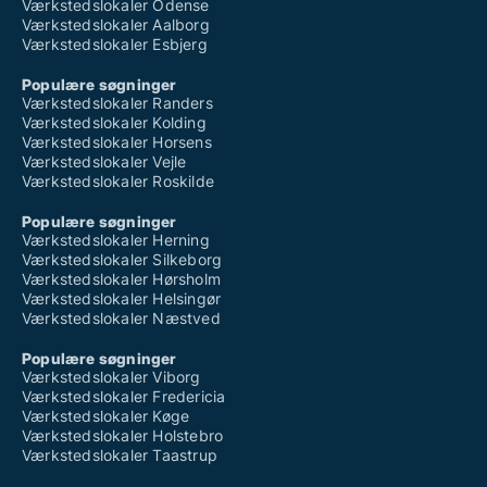
Værkstedslokaler Odense
Værkstedslokaler Aalborg
Værkstedslokaler Esbjerg
Populære søgninger
Værkstedslokaler Randers
Værkstedslokaler Kolding
Værkstedslokaler Horsens
Værkstedslokaler Vejle
Værkstedslokaler Roskilde
Populære søgninger
Værkstedslokaler Herning
Værkstedslokaler Silkeborg
Værkstedslokaler Hørsholm
Værkstedslokaler Helsingør
Værkstedslokaler Næstved
Populære søgninger
Værkstedslokaler Viborg
Værkstedslokaler Fredericia
Værkstedslokaler Køge
Værkstedslokaler Holstebro
Værkstedslokaler Taastrup