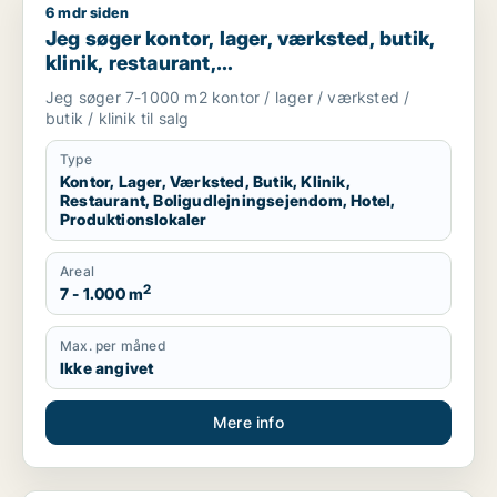
6 mdr siden
Jeg søger kontor, lager, værksted, butik, klinik, restaurant, 
Jeg søger kontor, lager, værksted, butik,
klinik, restaurant,
boligudlejningsejendom, hotel eller
Jeg søger 7-1000 m2 kontor / lager / værksted /
produktionslokaler til salg i Vordingborg,
butik / klinik til salg
Guldborgsund eller Lolland
Type
Kontor, Lager, Værksted, Butik, Klinik,
Restaurant, Boligudlejningsejendom, Hotel,
Produktionslokaler
Areal
2
7 - 1.000 m
Max. per måned
Ikke angivet
Mere info