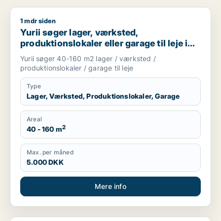
1 mdr siden
Yurii søger lager, værksted, produktionslokaler eller garage ti
Yurii søger lager, værksted,
produktionslokaler eller garage til leje i
Region Sjælland
Yurii søger 40-160 m2 lager / værksted /
produktionslokaler / garage til leje
Type
Lager, Værksted, Produktionslokaler, Garage
Areal
2
40 - 160 m
Max. per måned
5.000 DKK
Mere info