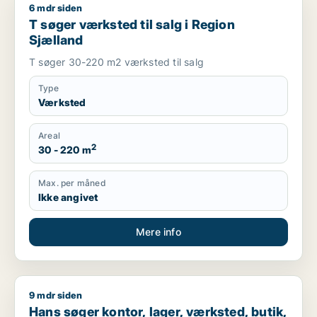
6 mdr siden
T søger værksted til salg i Region Sjælland
T søger værksted til salg i Region
Sjælland
T søger 30-220 m2 værksted til salg
Type
Værksted
Areal
2
30 - 220 m
Max. per måned
Ikke angivet
Mere info
9 mdr siden
Hans søger kontor, lager, værksted, butik, klinik, erhvervsgr
Hans søger kontor, lager, værksted, butik,