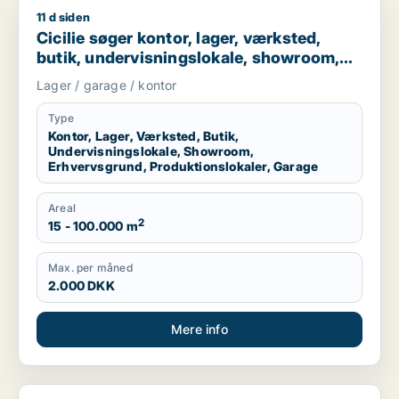
11 d siden
Cicilie søger kontor, lager, værksted, butik, undervisningslo
Cicilie søger kontor, lager, værksted,
butik, undervisningslokale, showroom,
erhvervsgrund, produktionslokaler eller
Lager / garage / kontor
garage til leje i Region Sjælland eller
Nordsjælland
Type
Kontor, Lager, Værksted, Butik,
Undervisningslokale, Showroom,
Erhvervsgrund, Produktionslokaler, Garage
Areal
2
15 - 100.000 m
Max. per måned
2.000 DKK
Mere info