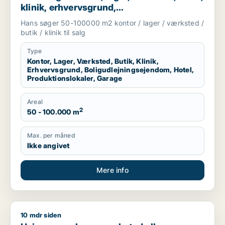
klinik, erhvervsgrund,
boligudlejningsejendom, hotel,
Hans søger 50-100000 m2 kontor / lager / værksted /
produktionslokaler eller garage til salg i
butik / klinik til salg
Region Sjælland
Type
Kontor, Lager, Værksted, Butik, Klinik,
Erhvervsgrund, Boligudlejningsejendom, Hotel,
Produktionslokaler, Garage
Areal
2
50 - 100.000 m
Max. per måned
Ikke angivet
Mere info
10 mdr siden
Heino søger lager, værksted eller produktionslokaler til salg