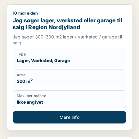
10 mdr siden
Jeg søger lager, værksted eller garage til salg i Region Nord
Jeg søger lager, værksted eller garage til
salg i Region Nordjylland
Jeg søger 300-300 m2 lager / værksted / garage til
salg
Type
Lager, Værksted, Garage
Areal
2
300 m
Max. per måned
Ikke angivet
Mere info