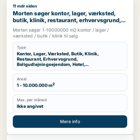
11 mdr siden
Morten søger kontor, lager, værksted, butik, klinik, restauran
Morten søger kontor, lager, værksted,
butik, klinik, restaurant, erhvervsgrund,
boligudlejningsejendom, hotel eller
Morten søger 1-10000000 m2 kontor / lager /
produktionslokaler til salg i Region
værksted / butik / klinik til salg
Nordjylland
Type
Kontor, Lager, Værksted, Butik, Klinik,
Restaurant, Erhvervsgrund,
Boligudlejningsejendom, Hotel,
Produktionslokaler
Areal
2
1 - 10.000.000 m
Max. per måned
Ikke angivet
Mere info