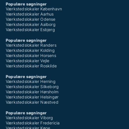
Populære søgninger
Værkstedslokaler København
Værkstedslokaler Aarhus
Værkstedslokaler Odense
Værkstedslokaler Aalborg
Værkstedslokaler Esbjerg
Populære søgninger
Værkstedslokaler Randers
Værkstedslokaler Kolding
Værkstedslokaler Horsens
Værkstedslokaler Vejle
Værkstedslokaler Roskilde
Populære søgninger
Værkstedslokaler Herning
Værkstedslokaler Silkeborg
Værkstedslokaler Hørsholm
Værkstedslokaler Helsingør
Værkstedslokaler Næstved
Populære søgninger
Værkstedslokaler Viborg
Værkstedslokaler Fredericia
Værkstedslokaler Køge