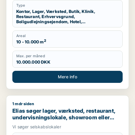
Dragør
Type
Kontor, Lager, Værksted, Butik, Klinik,
Restaurant, Erhvervsgrund,
Boligudlejningsejendom, Hotel,
Produktionslokaler, Garage
Areal
2
10 - 10.000 m
Max. per måned
10.000.000 DKK
Mere info
1 mdr siden
Elias søger lager, værksted, restaurant, undervisningslokale,
Elias søger lager, værksted, restaurant,
undervisningslokale, showroom eller
garage til leje i København K, København
Vi søger selskabslokaler
S eller Ørestad m.fl.