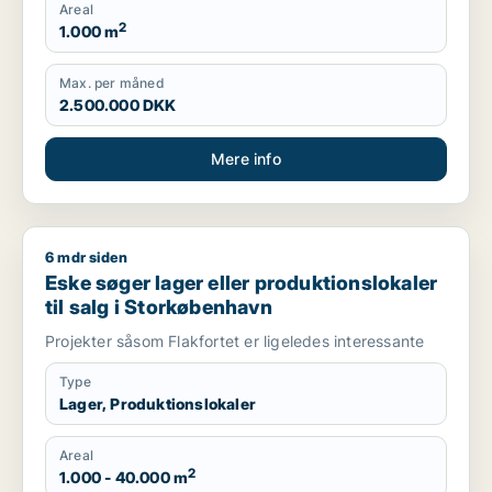
Areal
2
1.000 m
Max. per måned
2.500.000 DKK
Mere info
6 mdr siden
Eske søger lager eller produktionslokaler til salg i Storkøbe
Eske søger lager eller produktionslokaler
til salg i Storkøbenhavn
Projekter såsom Flakfortet er ligeledes interessante
Type
Lager, Produktionslokaler
Areal
2
1.000 - 40.000 m