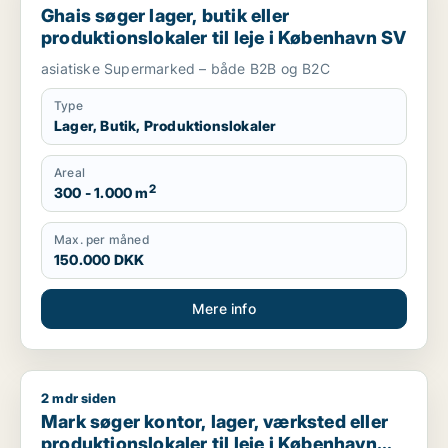
Ghais søger lager, butik eller
produktionslokaler til leje i København SV
asiatiske Supermarked – både B2B og B2C
Type
Lager, Butik, Produktionslokaler
Areal
2
300 - 1.000 m
Max. per måned
150.000 DKK
Mere info
2 mdr siden
Mark søger kontor, lager, værksted eller produktionslokaler ti
Mark søger kontor, lager, værksted eller
produktionslokaler til leje i København