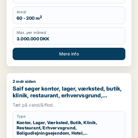
Areal
2
60 - 200 m
Max. per måned
3.000.000 DKK
Mere info
2 mdr siden
Saif søger kontor, lager, værksted, butik, klinik, restaurant
Saif søger kontor, lager, værksted, butik,
klinik, restaurant, erhvervsgrund,
boligudlejningsejendom, hotel,
Tæt på vand/å/flod.
produktionslokaler eller garage til salg i
Storkøbenhavn
Type
Kontor, Lager, Værksted, Butik, Klinik,
Restaurant, Erhvervsgrund,
Boligudlejningsejendom, Hotel,