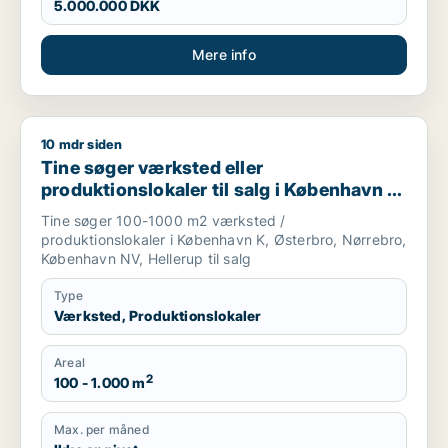
5.000.000 DKK
Mere info
10 mdr siden
Tine søger værksted eller produktionslokaler til salg i Køben
Tine søger værksted eller
produktionslokaler til salg i København K,
Østerbro eller Nørrebro m.fl.
Tine søger 100-1000 m2 værksted /
produktionslokaler i København K, Østerbro, Nørrebro,
København NV, Hellerup til salg
Type
Værksted, Produktionslokaler
Areal
2
100 - 1.000 m
Max. per måned