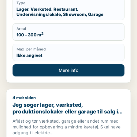
Type
Lager, Værksted, Restaurant,
Undervisningslokale, Showroom, Garage
Areal
2
100 - 300 m
Max. per måned
Ikke angivet
Mere info
4 mdr siden
Jeg søger lager, værksted, produktionslokaler eller garage ti
Jeg søger lager, værksted,
produktionslokaler eller garage til salg i
Østerbro
Aflåst og tør værksted, garage eller andet rum med
mulighed for opbevaring a mindre køretøj. Skal have
adgang til elektric...