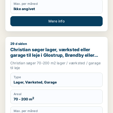
Max. per måned
Ikke angivet
Mere info
29 d siden
Christian søger lager, værksted eller garage til leje i Glostru
Christian søger lager, værksted eller
garage til leje i Glostrup, Brøndby eller
Rødovre m.fl.
Christian søger 70-200 m2 lager / værksted / garage
til leje
Type
Lager, Værksted, Garage
Areal
2
70 - 200 m
Max. per måned