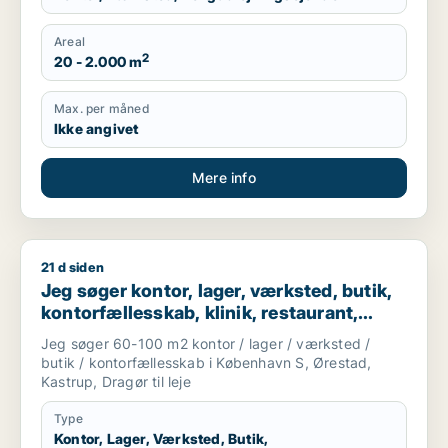
Areal
2
20 - 2.000 m
Max. per måned
Ikke angivet
Mere info
21 d siden
Jeg søger kontor, lager, værksted, butik, kontorfællesskab, k
Jeg søger kontor, lager, værksted, butik,
kontorfællesskab, klinik, restaurant,
virtuelt kontor, undervisningslokale,
Jeg søger 60-100 m2 kontor / lager / værksted /
showroom, erhvervsgrund,
butik / kontorfællesskab i København S, Ørestad,
produktionslokaler eller garage til leje i
Kastrup, Dragør til leje
Amager
Type
Kontor, Lager, Værksted, Butik,