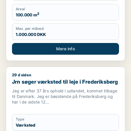
Produktionslokaler, Garage
Areal
2
100.000 m
Max. per måned
1.000.000 DKK
Mere info
29 d siden
Jrn søger værksted til leje i Frederiksberg
Jrn søger værksted til leje i Frederiksberg
Jeg er efter 37 års ophold i udlandet, kommet tilbage
til Danmark. Jeg er bøsidende på Frederiksberg og
har i de sidste 12...
Type
Værksted