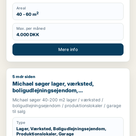
Areal
2
40 - 60 m
Max. per måned
4.000 DKK
Mere info
5 mdr siden
Michael søger lager, værksted, boligudlejningsejendom, produ
Michael søger lager, værksted,
boligudlejningsejendom,
produktionslokaler eller garage til salg i
Michael søger 40-200 m2 lager / værksted /
København K, Vesterbro eller Amager
boligudlejningsejendom / produktionslokaler / garage
til salg
Type
Lager, Værksted, Boligudlejningsejendom,
Produktionslokaler, Garage