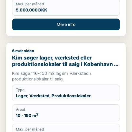
Max. per måned
5.000.000 DKK
Mere info
6 mdr siden
Kim søger lager, værksted eller produktionslokaler til salg i
Kim søger lager, værksted eller
produktionslokaler til salg i København K,
Frederiksberg eller Amager m.fl.
Kim søger 10-150 m2 lager / værksted /
produktionslokaler til salg
Type
Lager, Værksted, Produktionslokaler
Areal
2
10 - 150 m
Max. per måned