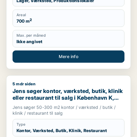
Lager, Værksted, Produktionslokaler
Areal
2
700 m
Max. per måned
Ikke angivet
Mere info
5 mdr siden
Jens søger kontor, værksted, butik, klinik eller restaurant ti
Jens søger kontor, værksted, butik, klinik
eller restaurant til salg i København K,
Vesterbro eller Frederiksberg m.fl.
Jens søger 50-300 m2 kontor / værksted / butik /
klinik / restaurant til salg
Type
Kontor, Værksted, Butik, Klinik, Restaurant