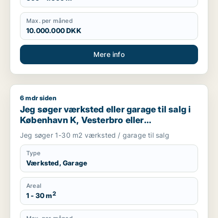
Max. per måned
10.000.000 DKK
Mere info
6 mdr siden
Jeg søger værksted eller garage til salg i København K, Veste
Jeg søger værksted eller garage til salg i
København K, Vesterbro eller
Frederiksberg m.fl.
Jeg søger 1-30 m2 værksted / garage til salg
Type
Værksted, Garage
Areal
2
1 - 30 m