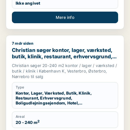
Ikke angivet
Mere info
7 mdr siden
Christian søger kontor, lager, værksted, butik, klinik, restau
Christian søger kontor, lager, værksted,
butik, klinik, restaurant, erhvervsgrund,
boligudlejningsejendom, hotel,
Christian søger 20-240 m2 kontor / lager / værksted /
produktionslokaler eller garage til salg i
butik / klinik i København K, Vesterbro, Østerbro,
København K, Vesterbro eller Østerbro
Nørrebro til salg
m.fl.
Type
Kontor, Lager, Værksted, Butik, Klinik,
Restaurant, Erhvervsgrund,
Boligudlejningsejendom, Hotel,
Produktionslokaler, Garage
Areal
2
20 - 240 m