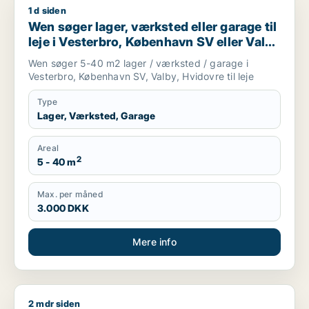
1 d siden
Wen søger lager, værksted eller garage til leje i Vesterbro, K
Wen søger lager, værksted eller garage til
leje i Vesterbro, København SV eller Valby
m.fl.
Wen søger 5-40 m2 lager / værksted / garage i
Vesterbro, København SV, Valby, Hvidovre til leje
Type
Lager, Værksted, Garage
Areal
2
5 - 40 m
Max. per måned
3.000 DKK
Mere info
2 mdr siden
Ghais søger lager, butik eller produktionslokaler til leje i K