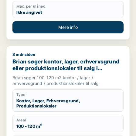
Max. per måned
Ikke angivet
Mere info
8 mdr siden
Brian søger kontor, lager, erhvervsgrund eller produktionslok
Brian søger kontor, lager, erhvervsgrund
eller produktionslokaler til salg i
København
Brian søger 100-120 m2 kontor / lager /
erhvervsgrund / produktionslokaler til salg
Type
Kontor, Lager, Erhvervsgrund,
Produktionslokaler
Areal
2
100 - 120 m