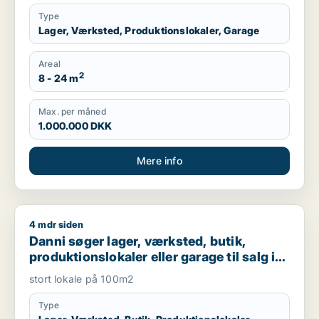
Type
Lager, Værksted, Produktionslokaler, Garage
Areal
2
8 - 24 m
Max. per måned
1.000.000 DKK
Mere info
4 mdr siden
Danni søger lager, værksted, butik, produktionslokaler eller g
Danni søger lager, værksted, butik,
produktionslokaler eller garage til salg i
Valby
stort lokale på 100m2
Type