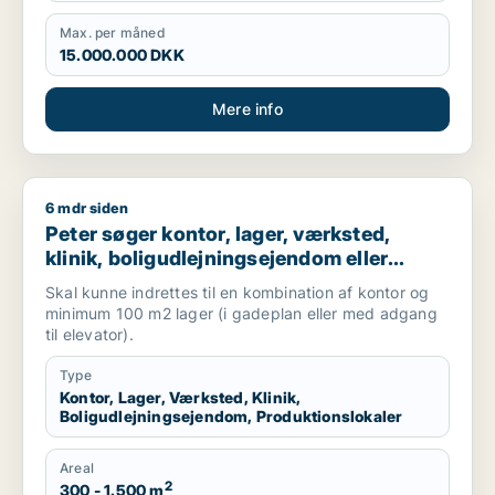
Max. per måned
15.000.000 DKK
Mere info
6 mdr siden
Peter søger kontor, lager, værksted, klinik, boligudlejningsej
Peter søger kontor, lager, værksted,
klinik, boligudlejningsejendom eller
produktionslokaler til salg i
Skal kunne indrettes til en kombination af kontor og
Frederiksberg, Østerbro eller Nordhavn
minimum 100 m2 lager (i gadeplan eller med adgang
m.fl.
til elevator).
Type
Kontor, Lager, Værksted, Klinik,
Boligudlejningsejendom, Produktionslokaler
Areal
2
300 - 1.500 m