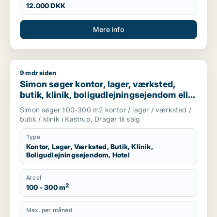
12.000 DKK
Mere info
9 mdr siden
Simon søger kontor, lager, værksted, butik, klinik, boligudlejn
Simon søger kontor, lager, værksted,
butik, klinik, boligudlejningsejendom eller
hotel til salg i Kastrup eller Dragør
Simon søger 100-300 m2 kontor / lager / værksted /
butik / klinik i Kastrup, Dragør til salg
Type
Kontor, Lager, Værksted, Butik, Klinik,
Boligudlejningsejendom, Hotel
Areal
2
100 - 300 m
Max. per måned