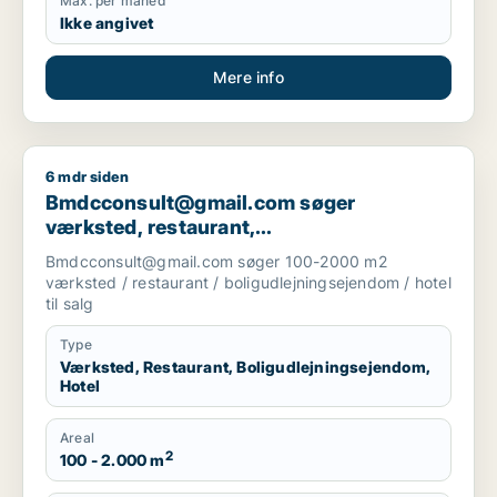
Max. per måned
Ikke angivet
Mere info
6 mdr siden
Bmdcconsult@gmail.com søger værksted, restaurant, boligudl
Bmdcconsult@gmail.com søger
værksted, restaurant,
boligudlejningsejendom eller hotel til salg
Bmdcconsult@gmail.com søger 100-2000 m2
i Storkøbenhavn
værksted / restaurant / boligudlejningsejendom / hotel
til salg
Type
Værksted, Restaurant, Boligudlejningsejendom,
Hotel
Areal
2
100 - 2.000 m