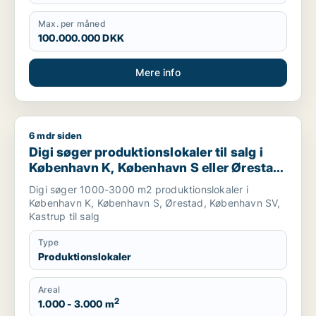
Max. per måned
100.000.000 DKK
Mere info
6 mdr siden
Digi søger produktionslokaler til salg i København K, Københa
Digi søger produktionslokaler til salg i
København K, København S eller Ørestad
m.fl.
Digi søger 1000-3000 m2 produktionslokaler i
København K, København S, Ørestad, København SV,
Kastrup til salg
Type
Produktionslokaler
Areal
2
1.000 - 3.000 m