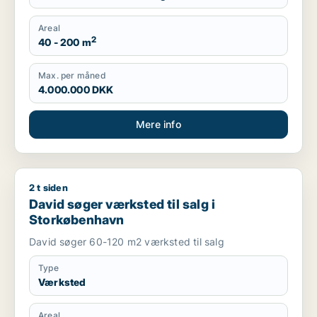
Areal
2
40 - 200 m
Max. per måned
4.000.000 DKK
Mere info
2 t siden
David søger værksted til salg i Storkøbenhavn
David søger værksted til salg i
Storkøbenhavn
David søger 60-120 m2 værksted til salg
Type
Værksted
Areal