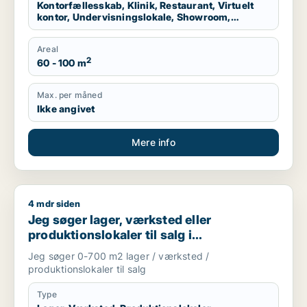
Kontorfællesskab, Klinik, Restaurant, Virtuelt
kontor, Undervisningslokale, Showroom,
Erhvervsgrund, Produktionslokaler, Garage
Areal
2
60 - 100 m
Max. per måned
Ikke angivet
Mere info
4 mdr siden
Jeg søger lager, værksted eller produktionslokaler til salg 
Jeg søger lager, værksted eller
produktionslokaler til salg i
Storkøbenhavn
Jeg søger 0-700 m2 lager / værksted /
produktionslokaler til salg
Type