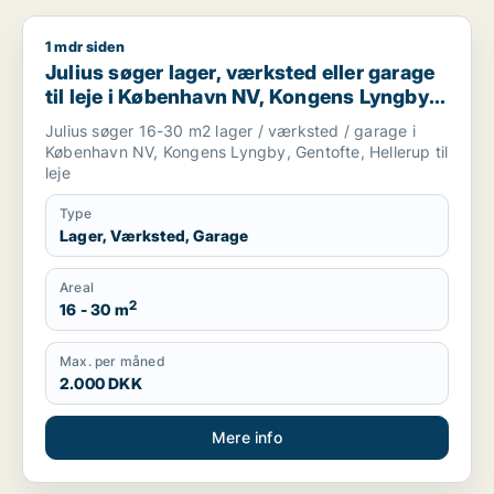
1 mdr siden
Julius søger lager, værksted eller garage til leje i Københav
Julius søger lager, værksted eller garage
til leje i København NV, Kongens Lyngby
eller Gentofte m.fl.
Julius søger 16-30 m2 lager / værksted / garage i
København NV, Kongens Lyngby, Gentofte, Hellerup til
leje
Type
Lager, Værksted, Garage
Areal
2
16 - 30 m
Max. per måned
2.000 DKK
Mere info