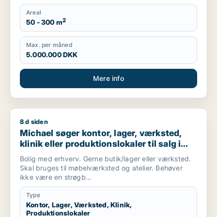
Areal
2
50 - 300 m
Max. per måned
5.000.000 DKK
Mere info
8 d siden
Michael søger kontor, lager, værksted, klinik eller produktio
Michael søger kontor, lager, værksted,
klinik eller produktionslokaler til salg i
København, Kongens Lyngby eller
Bolig med erhverv. Gerne butik/lager eller værksted.
Gentofte m.fl.
Skal bruges til møbelværksted og atelier. Behøver
ikke være en strøgb...
Type
Kontor, Lager, Værksted, Klinik,
Produktionslokaler