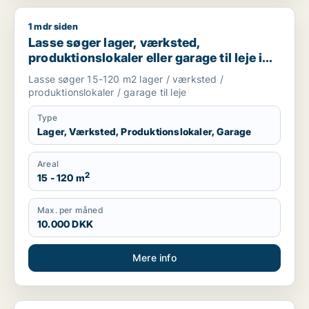
1 mdr siden
Lasse søger lager, værksted, produktionslokaler eller garage 
Lasse søger lager, værksted,
produktionslokaler eller garage til leje i
Storkøbenhavn
Lasse søger 15-120 m2 lager / værksted /
produktionslokaler / garage til leje
Type
Lager, Værksted, Produktionslokaler, Garage
Areal
2
15 - 120 m
Max. per måned
10.000 DKK
Mere info