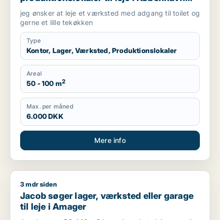
NV, Brønshøj eller Herlev m.fl.
jeg ønsker at leje et værksted med adgang til toilet og
gerne et lille tekøkken
Type
Kontor, Lager, Værksted, Produktionslokaler
Areal
2
50 - 100 m
Max. per måned
6.000 DKK
Mere info
3 mdr siden
Jacob søger lager, værksted eller garage til leje i Amager
Jacob søger lager, værksted eller garage
til leje i Amager