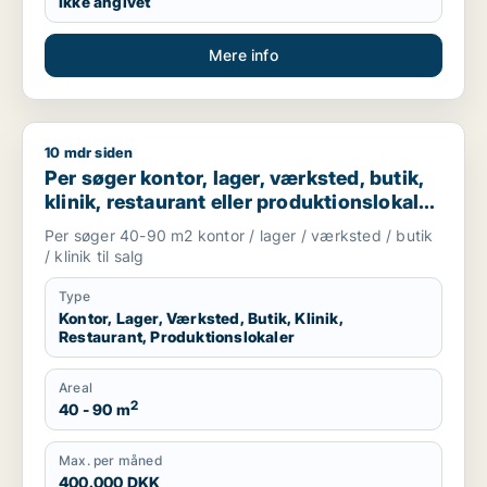
Ikke angivet
Mere info
10 mdr siden
Per søger kontor, lager, værksted, butik, klinik, restaurant e
Per søger kontor, lager, værksted, butik,
klinik, restaurant eller produktionslokaler
til salg i Frederiksberg, København NV
Per søger 40-90 m2 kontor / lager / værksted / butik
eller Valby m.fl.
/ klinik til salg
Type
Kontor, Lager, Værksted, Butik, Klinik,
Restaurant, Produktionslokaler
Areal
2
40 - 90 m
Max. per måned
400.000 DKK