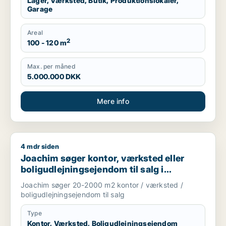
Lager, Værksted, Butik, Produktionslokaler,
Garage
Areal
2
100 - 120 m
Max. per måned
5.000.000 DKK
Mere info
4 mdr siden
Joachim søger kontor, værksted eller boligudlejningsejendom
Joachim søger kontor, værksted eller
boligudlejningsejendom til salg i
Storkøbenhavn
Joachim søger 20-2000 m2 kontor / værksted /
boligudlejningsejendom til salg
Type
Kontor, Værksted, Boligudlejningsejendom