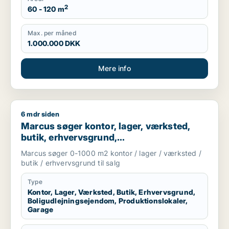
2
60 - 120 m
Max. per måned
1.000.000 DKK
Mere info
6 mdr siden
Marcus søger kontor, lager, værksted, butik, erhvervsgrund, 
Marcus søger kontor, lager, værksted,
butik, erhvervsgrund,
boligudlejningsejendom,
Marcus søger 0-1000 m2 kontor / lager / værksted /
produktionslokaler eller garage til salg i
butik / erhvervsgrund til salg
Storkøbenhavn
Type
Kontor, Lager, Værksted, Butik, Erhvervsgrund,
Boligudlejningsejendom, Produktionslokaler,
Garage