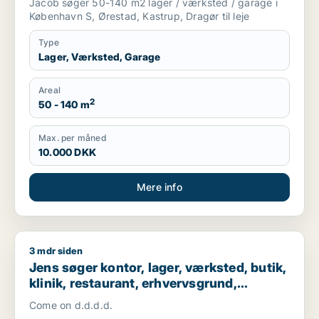
Jacob søger 50-140 m2 lager / værksted / garage i
København S, Ørestad, Kastrup, Dragør til leje
Type
Lager, Værksted, Garage
Areal
2
50 - 140 m
Max. per måned
10.000 DKK
Mere info
3 mdr siden
Jens søger kontor, lager, værksted, butik, klinik, restaurant,
Jens søger kontor, lager, værksted, butik,
klinik, restaurant, erhvervsgrund,
boligudlejningsejendom, hotel,
Come on d.d.d.d.
produktionslokaler eller garage til salg i